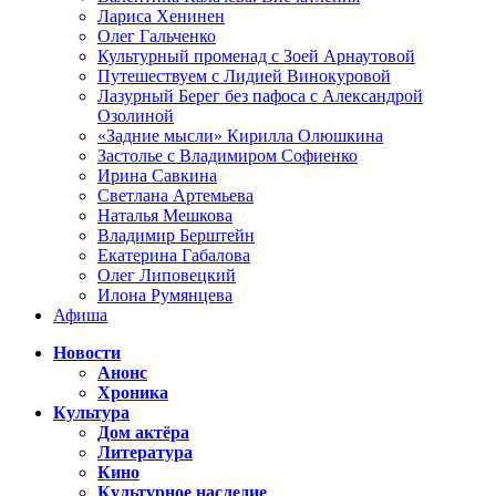
Лариса Хенинен
Олег Гальченко
Культурный променад с Зоей Арнаутовой
Путешествуем с Лидией Винокуровой
Лазурный Берег без пафоса с Александрой
Озолиной
«Задние мысли» Кирилла Олюшкина
Застолье с Владимиром Софиенко
Ирина Савкина
Светлана Артемьева
Наталья Мешкова
Владимир Берштейн
Екатерина Габалова
Олег Липовецкий
Илона Румянцева
Афиша
Новости
Анонс
Хроника
Культура
Дом актёра
Литература
Кино
Культурное наследие