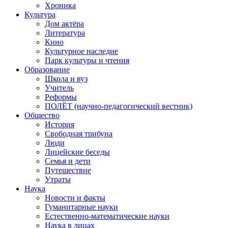
Хроника
Культура
Дом актёра
Литература
Кино
Культурное наследие
Парк культуры и чтения
Образование
Школа и вуз
Учитель
Реформы
ПОЛЁТ (научно-педагогический вестник)
Общество
История
Свободная трибуна
Люди
Лицейские беседы
Семья и дети
Путешествие
Утраты
Наука
Новости и факты
Гуманитарные науки
Естественно-математические науки
Наука в лицах