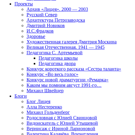
Проекты
Архив «Лицея». 2000 — 2003
Русский Север
Архитектура Петрозаводска
Дмитрий Новиков
И.С.Фрадков
Здоровье
Художественная галерея Дмитрия Москина
Великая Отечественная. 1941 — 1945
Педагогика С. Артемьевой
Педагогика школы
Педагогика двора
Конкурс короткого рассказа «Сестра таланта»
Конкурс «Во весь голос»
Конкурс новой драматургии «Ремарка»
Каким мы помним август 1991-го…
Михаил Швейцер
Блоги
Блог Лицея
Алла Нестеренко
Михаил Гольденберг
Родословная с Юлией Свинцовой
Видоискатель с Юлией Утышевой
Вернисаж с Ириной Ларионовой
Валентина Калачёва. Впечатления