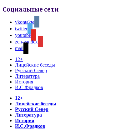
Социальные сети
vkontakte
twitter
youtube
zen-yandex
mail
12+
Лицейские беседы
Русский Север
Литература
История
И.С.Фрадков
12+
Лицейские беседы
Русский Север
Литература
История
И.С.Фрадков