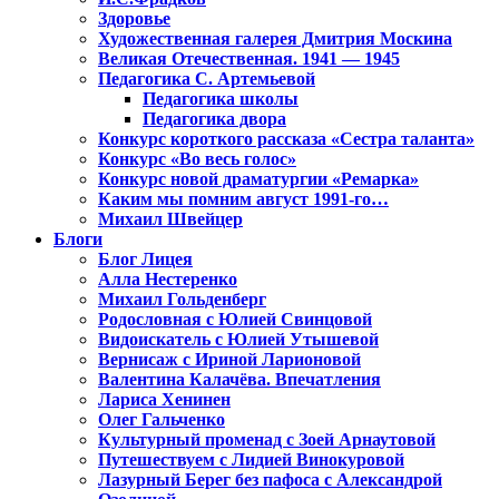
Здоровье
Художественная галерея Дмитрия Москина
Великая Отечественная. 1941 — 1945
Педагогика С. Артемьевой
Педагогика школы
Педагогика двора
Конкурс короткого рассказа «Сестра таланта»
Конкурс «Во весь голос»
Конкурс новой драматургии «Ремарка»
Каким мы помним август 1991-го…
Михаил Швейцер
Блоги
Блог Лицея
Алла Нестеренко
Михаил Гольденберг
Родословная с Юлией Свинцовой
Видоискатель с Юлией Утышевой
Вернисаж с Ириной Ларионовой
Валентина Калачёва. Впечатления
Лариса Хенинен
Олег Гальченко
Культурный променад с Зоей Арнаутовой
Путешествуем с Лидией Винокуровой
Лазурный Берег без пафоса с Александрой