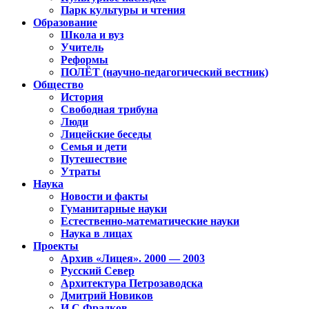
Парк культуры и чтения
Образование
Школа и вуз
Учитель
Реформы
ПОЛЁТ (научно-педагогический вестник)
Общество
История
Свободная трибуна
Люди
Лицейские беседы
Семья и дети
Путешествие
Утраты
Наука
Новости и факты
Гуманитарные науки
Естественно-математические науки
Наука в лицах
Проекты
Архив «Лицея». 2000 — 2003
Русский Север
Архитектура Петрозаводска
Дмитрий Новиков
И.С.Фрадков