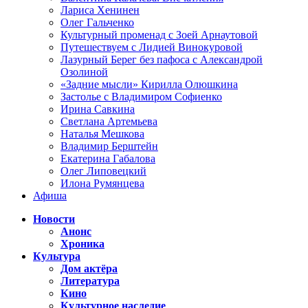
Лариса Хенинен
Олег Гальченко
Культурный променад с Зоей Арнаутовой
Путешествуем с Лидией Винокуровой
Лазурный Берег без пафоса с Александрой
Озолиной
«Задние мысли» Кирилла Олюшкина
Застолье с Владимиром Софиенко
Ирина Савкина
Светлана Артемьева
Наталья Мешкова
Владимир Берштейн
Екатерина Габалова
Олег Липовецкий
Илона Румянцева
Афиша
Новости
Анонс
Хроника
Культура
Дом актёра
Литература
Кино
Культурное наследие