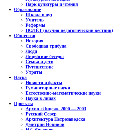
Парк культуры и чтения
Образование
Школа и вуз
Учитель
Реформы
ПОЛЁТ (научно-педагогический вестник)
Общество
История
Свободная трибуна
Люди
Лицейские беседы
Семья и дети
Путешествие
Утраты
Наука
Новости и факты
Гуманитарные науки
Естественно-математические науки
Наука в лицах
Проекты
Архив «Лицея». 2000 — 2003
Русский Север
Архитектура Петрозаводска
Дмитрий Новиков
И.С.Фрадков