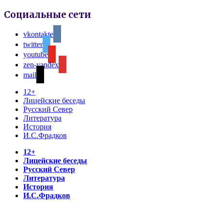
Социальные сети
vkontakte
twitter
youtube
zen-yandex
mail
12+
Лицейские беседы
Русский Север
Литература
История
И.С.Фрадков
12+
Лицейские беседы
Русский Север
Литература
История
И.С.Фрадков