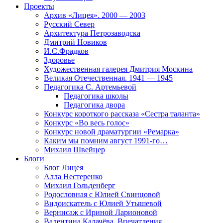
Проекты
Архив «Лицея». 2000 — 2003
Русский Север
Архитектура Петрозаводска
Дмитрий Новиков
И.С.Фрадков
Здоровье
Художественная галерея Дмитрия Москина
Великая Отечественная. 1941 — 1945
Педагогика С. Артемьевой
Педагогика школы
Педагогика двора
Конкурс короткого рассказа «Сестра таланта»
Конкурс «Во весь голос»
Конкурс новой драматургии «Ремарка»
Каким мы помним август 1991-го…
Михаил Швейцер
Блоги
Блог Лицея
Алла Нестеренко
Михаил Гольденберг
Родословная с Юлией Свинцовой
Видоискатель с Юлией Утышевой
Вернисаж с Ириной Ларионовой
Валентина Калачёва. Впечатления