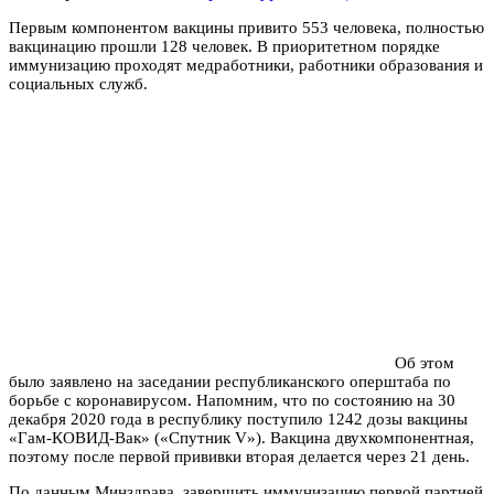
Первым компонентом вакцины привито 553 человека, полностью
вакцинацию прошли 128 человек. В приоритетном порядке
иммунизацию проходят медработники, работники образования и
социальных служб.
Об этом
было заявлено на заседании республиканского оперштаба по
борьбе с коронавирусом. Напомним, что по состоянию на 30
декабря 2020 года в республику поступило 1242 дозы вакцины
«Гам-КОВИД-Вак» («Спутник V»). Вакцина двухкомпонентная,
поэтому после первой прививки вторая делается через 21 день.
По данным Минздрава, завершить иммунизацию первой партией