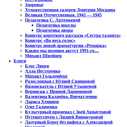
Здоровье
Художественная галерея Дмитрия Москина
Великая Отечественная. 1941 — 1945
Педагогика С. Артемьевой
Педагогика школы
Педагогика двора
Конкурс короткого рассказа «Сестра таланта»
Конкурс «Во весь голос»
Конкурс новой драматургии «Ремарка»
Каким мы помним август 1991-го…
Михаил Швейцер
Блоги
Блог Лицея
Алла Нестеренко
Михаил Гольденберг
Родословная с Юлией Свинцовой
Видоискатель с Юлией Утышевой
Вернисаж с Ириной Ларионовой
Валентина Калачёва. Впечатления
Лариса Хенинен
Олег Гальченко
Культурный променад с Зоей Арнаутовой
Путешествуем с Лидией Винокуровой
Лазурный Берег без пафоса с Александрой