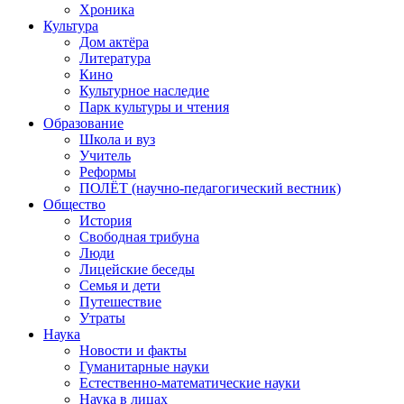
Хроника
Культура
Дом актёра
Литература
Кино
Культурное наследие
Парк культуры и чтения
Образование
Школа и вуз
Учитель
Реформы
ПОЛЁТ (научно-педагогический вестник)
Общество
История
Свободная трибуна
Люди
Лицейские беседы
Семья и дети
Путешествие
Утраты
Наука
Новости и факты
Гуманитарные науки
Естественно-математические науки
Наука в лицах