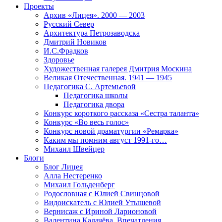
Проекты
Архив «Лицея». 2000 — 2003
Русский Север
Архитектура Петрозаводска
Дмитрий Новиков
И.С.Фрадков
Здоровье
Художественная галерея Дмитрия Москина
Великая Отечественная. 1941 — 1945
Педагогика С. Артемьевой
Педагогика школы
Педагогика двора
Конкурс короткого рассказа «Сестра таланта»
Конкурс «Во весь голос»
Конкурс новой драматургии «Ремарка»
Каким мы помним август 1991-го…
Михаил Швейцер
Блоги
Блог Лицея
Алла Нестеренко
Михаил Гольденберг
Родословная с Юлией Свинцовой
Видоискатель с Юлией Утышевой
Вернисаж с Ириной Ларионовой
Валентина Калачёва. Впечатления