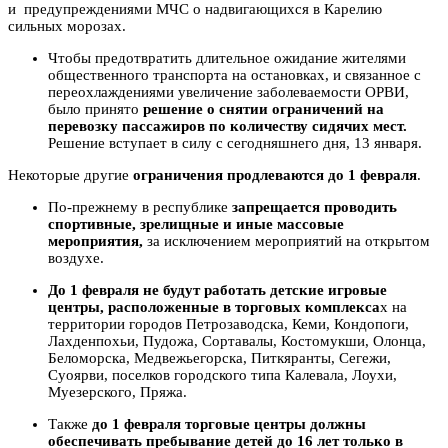
и предупреждениями МЧС о надвигающихся в Карелию
сильных морозах.
Чтобы предотвратить длительное ожидание жителями
общественного транспорта на остановках, и связанное с
переохлаждениями увеличение заболеваемости ОРВИ,
было принято
решение о снятии ограничений на
перевозку пассажиров по количеству сидячих мест.
Решение вступает в силу с сегодняшнего дня, 13 января.
Некоторые другие
ограничения продлеваются до 1 февраля
.
По-прежнему в республике
запрещается проводить
спортивные, зрелищные и иные массовые
мероприятия,
за исключением мероприятий на открытом
воздухе.
До 1 февраля не будут работать детские игровые
центры, расположенные в торговых комплекса
х на
территории городов Петрозаводска, Кеми, Кондопоги,
Лахденпохьи, Пудожа, Сортавалы, Костомукши, Олонца,
Беломорска, Медвежьегорска, Питкяранты, Сегежи,
Суоярви, поселков городского типа Калевала, Лоухи,
Муезерского, Пряжа.
Также
до 1 февраля торговые центры должны
обеспечивать пребывание детей до 16 лет только в