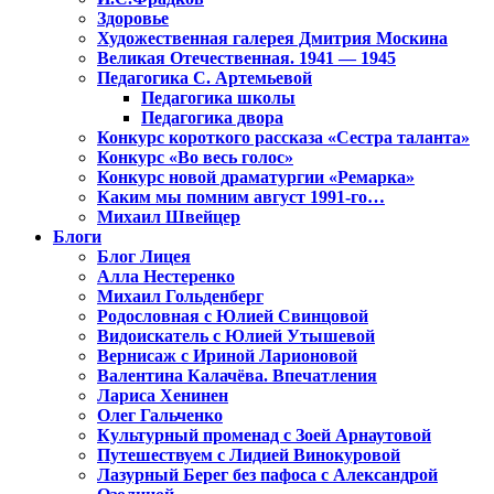
Здоровье
Художественная галерея Дмитрия Москина
Великая Отечественная. 1941 — 1945
Педагогика С. Артемьевой
Педагогика школы
Педагогика двора
Конкурс короткого рассказа «Сестра таланта»
Конкурс «Во весь голос»
Конкурс новой драматургии «Ремарка»
Каким мы помним август 1991-го…
Михаил Швейцер
Блоги
Блог Лицея
Алла Нестеренко
Михаил Гольденберг
Родословная с Юлией Свинцовой
Видоискатель с Юлией Утышевой
Вернисаж с Ириной Ларионовой
Валентина Калачёва. Впечатления
Лариса Хенинен
Олег Гальченко
Культурный променад с Зоей Арнаутовой
Путешествуем с Лидией Винокуровой
Лазурный Берег без пафоса с Александрой