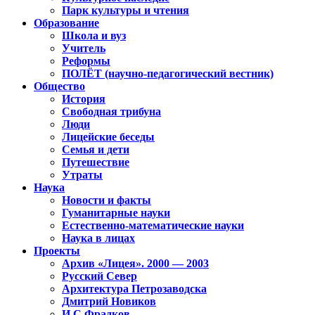
Парк культуры и чтения
Образование
Школа и вуз
Учитель
Реформы
ПОЛЁТ (научно-педагогический вестник)
Общество
История
Свободная трибуна
Люди
Лицейские беседы
Семья и дети
Путешествие
Утраты
Наука
Новости и факты
Гуманитарные науки
Естественно-математические науки
Наука в лицах
Проекты
Архив «Лицея». 2000 — 2003
Русский Север
Архитектура Петрозаводска
Дмитрий Новиков
И.С.Фрадков