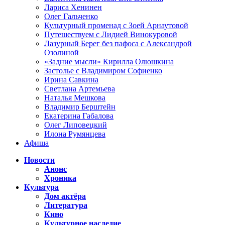
Лариса Хенинен
Олег Гальченко
Культурный променад с Зоей Арнаутовой
Путешествуем с Лидией Винокуровой
Лазурный Берег без пафоса с Александрой
Озолиной
«Задние мысли» Кирилла Олюшкина
Застолье с Владимиром Софиенко
Ирина Савкина
Светлана Артемьева
Наталья Мешкова
Владимир Берштейн
Екатерина Габалова
Олег Липовецкий
Илона Румянцева
Афиша
Новости
Анонс
Хроника
Культура
Дом актёра
Литература
Кино
Культурное наследие