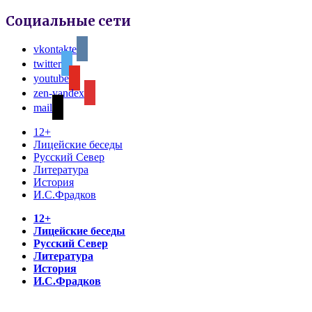
Социальные сети
vkontakte
twitter
youtube
zen-yandex
mail
12+
Лицейские беседы
Русский Север
Литература
История
И.С.Фрадков
12+
Лицейские беседы
Русский Север
Литература
История
И.С.Фрадков