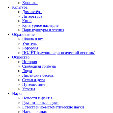
Хроника
Культура
Дом актёра
Литература
Кино
Культурное наследие
Парк культуры и чтения
Образование
Школа и вуз
Учитель
Реформы
ПОЛЁТ (научно-педагогический вестник)
Общество
История
Свободная трибуна
Люди
Лицейские беседы
Семья и дети
Путешествие
Утраты
Наука
Новости и факты
Гуманитарные науки
Естественно-математические науки
Наука в лицах