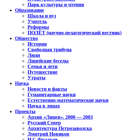
Парк культуры и чтения
Образование
Школа и вуз
Учитель
Реформы
ПОЛЁТ (научно-педагогический вестник)
Общество
История
Свободная трибуна
Люди
Лицейские беседы
Семья и дети
Путешествие
Утраты
Наука
Новости и факты
Гуманитарные науки
Естественно-математические науки
Наука в лицах
Проекты
Архив «Лицея». 2000 — 2003
Русский Север
Архитектура Петрозаводска
Дмитрий Новиков
И.С.Фрадков