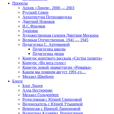
Проекты
Архив «Лицея». 2000 — 2003
Русский Север
Архитектура Петрозаводска
Дмитрий Новиков
И.С.Фрадков
Здоровье
Художественная галерея Дмитрия Москина
Великая Отечественная. 1941 — 1945
Педагогика С. Артемьевой
Педагогика школы
Педагогика двора
Конкурс короткого рассказа «Сестра таланта»
Конкурс «Во весь голос»
Конкурс новой драматургии «Ремарка»
Каким мы помним август 1991-го…
Михаил Швейцер
Блоги
Блог Лицея
Алла Нестеренко
Михаил Гольденберг
Родословная с Юлией Свинцовой
Видоискатель с Юлией Утышевой
Вернисаж с Ириной Ларионовой
Валентина Калачёва. Впечатления