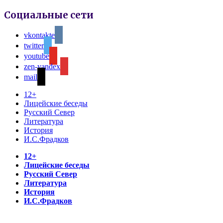
Социальные сети
vkontakte
twitter
youtube
zen-yandex
mail
12+
Лицейские беседы
Русский Север
Литература
История
И.С.Фрадков
12+
Лицейские беседы
Русский Север
Литература
История
И.С.Фрадков