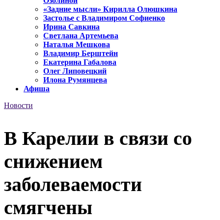
Озолиной
«Задние мысли» Кирилла Олюшкина
Застолье с Владимиром Софиенко
Ирина Савкина
Светлана Артемьева
Наталья Мешкова
Владимир Берштейн
Екатерина Габалова
Олег Липовецкий
Илона Румянцева
Афиша
Новости
В Карелии в связи со
снижением
заболеваемости
смягчены