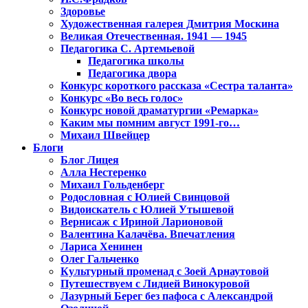
Здоровье
Художественная галерея Дмитрия Москина
Великая Отечественная. 1941 — 1945
Педагогика С. Артемьевой
Педагогика школы
Педагогика двора
Конкурс короткого рассказа «Сестра таланта»
Конкурс «Во весь голос»
Конкурс новой драматургии «Ремарка»
Каким мы помним август 1991-го…
Михаил Швейцер
Блоги
Блог Лицея
Алла Нестеренко
Михаил Гольденберг
Родословная с Юлией Свинцовой
Видоискатель с Юлией Утышевой
Вернисаж с Ириной Ларионовой
Валентина Калачёва. Впечатления
Лариса Хенинен
Олег Гальченко
Культурный променад с Зоей Арнаутовой
Путешествуем с Лидией Винокуровой
Лазурный Берег без пафоса с Александрой