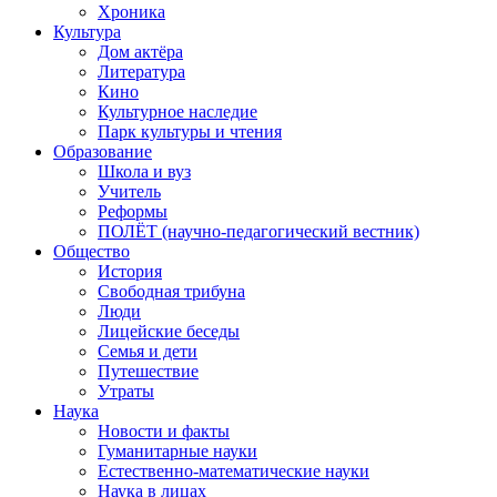
Хроника
Культура
Дом актёра
Литература
Кино
Культурное наследие
Парк культуры и чтения
Образование
Школа и вуз
Учитель
Реформы
ПОЛЁТ (научно-педагогический вестник)
Общество
История
Свободная трибуна
Люди
Лицейские беседы
Семья и дети
Путешествие
Утраты
Наука
Новости и факты
Гуманитарные науки
Естественно-математические науки
Наука в лицах