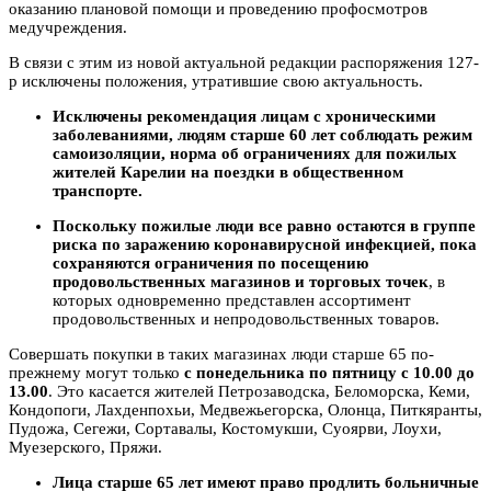
оказанию плановой помощи и проведению профосмотров
медучреждения.
В связи с этим из новой актуальной редакции распоряжения 127-
р исключены положения, утратившие свою актуальность.
Исключены рекомендация лицам с хроническими
заболеваниями, людям старше 60 лет соблюдать режим
самоизоляции, норма об ограничениях для пожилых
жителей Карелии на поездки в общественном
транспорте.
Поскольку пожилые люди все равно остаются в группе
риска по заражению коронавирусной инфекцией, пока
сохраняются ограничения по посещению
продовольственных магазинов и торговых точек
, в
которых одновременно представлен ассортимент
продовольственных и непродовольственных товаров.
Совершать покупки в таких магазинах люди
старше
65 по-
прежнему могут только
с понедельника по пятницу с 10.00 до
13.00
. Это касается жителей Петрозаводска, Беломорска, Кеми,
Кондопоги, Лахденпохьи, Медвежьегорска, Олонца, Питкяранты,
Пудожа, Сегежи, Сортавалы, Костомукши, Суоярви, Лоухи,
Муезерского, Пряжи.
Лица старше 65 лет имеют право продлить больничные