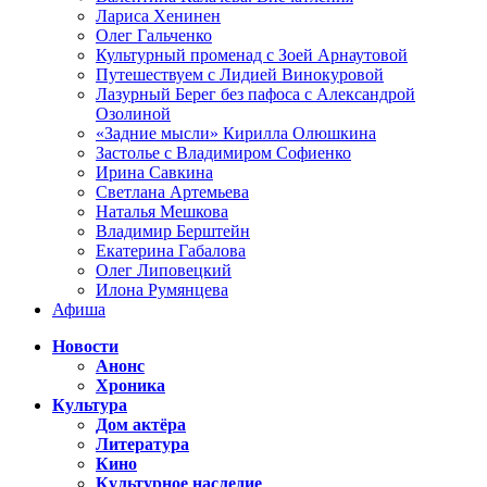
Лариса Хенинен
Олег Гальченко
Культурный променад с Зоей Арнаутовой
Путешествуем с Лидией Винокуровой
Лазурный Берег без пафоса с Александрой
Озолиной
«Задние мысли» Кирилла Олюшкина
Застолье с Владимиром Софиенко
Ирина Савкина
Светлана Артемьева
Наталья Мешкова
Владимир Берштейн
Екатерина Габалова
Олег Липовецкий
Илона Румянцева
Афиша
Новости
Анонс
Хроника
Культура
Дом актёра
Литература
Кино
Культурное наследие