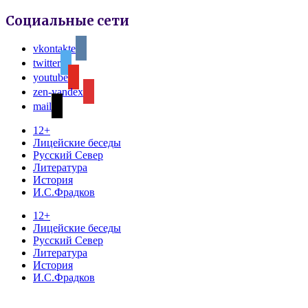
Социальные сети
vkontakte
twitter
youtube
zen-yandex
mail
12+
Лицейские беседы
Русский Север
Литература
История
И.С.Фрадков
12+
Лицейские беседы
Русский Север
Литература
История
И.С.Фрадков