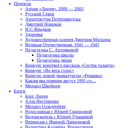
Проекты
Архив «Лицея». 2000 — 2003
Русский Север
Архитектура Петрозаводска
Дмитрий Новиков
И.С.Фрадков
Здоровье
Художественная галерея Дмитрия Москина
Великая Отечественная. 1941 — 1945
Педагогика С. Артемьевой
Педагогика школы
Педагогика двора
Конкурс короткого рассказа «Сестра таланта»
Конкурс «Во весь голос»
Конкурс новой драматургии «Ремарка»
Каким мы помним август 1991-го…
Михаил Швейцер
Блоги
Блог Лицея
Алла Нестеренко
Михаил Гольденберг
Родословная с Юлией Свинцовой
Видоискатель с Юлией Утышевой
Вернисаж с Ириной Ларионовой
Валентина Калачёва. Впечатления