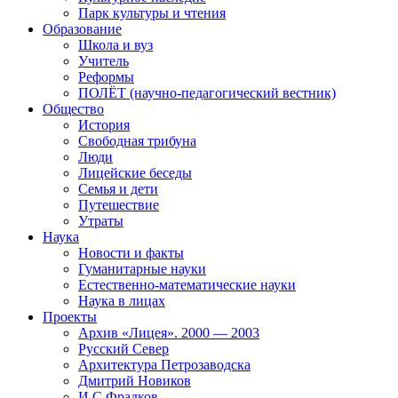
Парк культуры и чтения
Образование
Школа и вуз
Учитель
Реформы
ПОЛЁТ (научно-педагогический вестник)
Общество
История
Свободная трибуна
Люди
Лицейские беседы
Семья и дети
Путешествие
Утраты
Наука
Новости и факты
Гуманитарные науки
Естественно-математические науки
Наука в лицах
Проекты
Архив «Лицея». 2000 — 2003
Русский Север
Архитектура Петрозаводска
Дмитрий Новиков
И.С.Фрадков