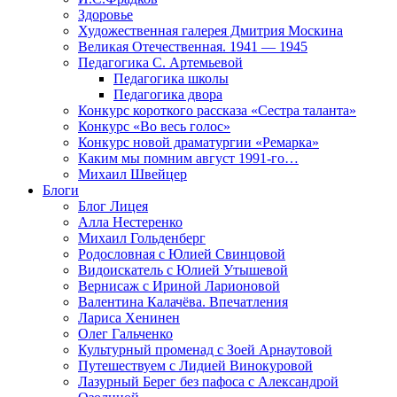
Здоровье
Художественная галерея Дмитрия Москина
Великая Отечественная. 1941 — 1945
Педагогика С. Артемьевой
Педагогика школы
Педагогика двора
Конкурс короткого рассказа «Сестра таланта»
Конкурс «Во весь голос»
Конкурс новой драматургии «Ремарка»
Каким мы помним август 1991-го…
Михаил Швейцер
Блоги
Блог Лицея
Алла Нестеренко
Михаил Гольденберг
Родословная с Юлией Свинцовой
Видоискатель с Юлией Утышевой
Вернисаж с Ириной Ларионовой
Валентина Калачёва. Впечатления
Лариса Хенинен
Олег Гальченко
Культурный променад с Зоей Арнаутовой
Путешествуем с Лидией Винокуровой
Лазурный Берег без пафоса с Александрой