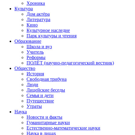
Хроника
Культура
Дом актёра
Литература
Кино
Культурное наследие
Парк культуры и чтения
Образование
Школа и вуз
Учитель
Реформы
ПОЛЁТ (научно-педагогический вестник)
Общество
История
Свободная трибуна
Люди
Лицейские беседы
Семья и дети
Путешествие
Утраты
Наука
Новости и факты
Гуманитарные науки
Естественно-математические науки
Наука в лицах