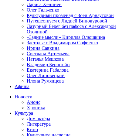
Лариса Хенинен
Олег Гальченко
Культурный променад с Зоей Арнаутовой
Путешествуем с Лидией Винокуровой
Лазурный Берег без пафоса с Александрой
Озолиной
«Задние мысли» Кирилла Олюшкина
Застолье с Владимиром Софиенко
Ирина Савкина
Светлана Артемьева
Наталья Мешкова
Владимир Берштейн
Екатерина Габалова
Олег Липовецкий
Илона Румянцева
Афиша
Новости
Анонс
Хроника
Культура
Дом актёра
Литература
Кино
Культурное наследие