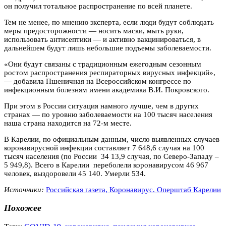
он получил тотальное распространение по всей планете.
Тем не менее, по мнению эксперта, если люди будут соблюдать
меры предосторожности — носить маски, мыть руки,
использовать антисептики — и активно вакцинироваться, в
дальнейшем будут лишь небольшие подъемы заболеваемости.
«Они будут связаны с традиционным ежегодным сезонным
ростом распространения респираторных вирусных инфекций»,
— добавила Пшеничная на Всероссийском конгрессе по
инфекционным болезням имени академика В.И. Покровского.
При этом в России ситуация намного лучше, чем в других
странах — по уровню заболеваемости на 100 тысяч населения
наша страна находится на 72-м месте.
В Карелии, по официальным данным, число выявленных случаев
коронавирусной инфекции составляет 7 648,6 случая на 100
тысяч населения (по России 34 13,9 случая, по Северо-Западу –
5 949,8). Всего в Карелии переболели коронавирусом 46 967
человек, выздоровели 45 140. Умерли 534.
Источники:
Российская газета,
Коронавирус. Оперштаб Карелии
Похожее