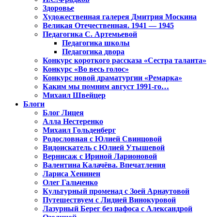
Здоровье
Художественная галерея Дмитрия Москина
Великая Отечественная. 1941 — 1945
Педагогика С. Артемьевой
Педагогика школы
Педагогика двора
Конкурс короткого рассказа «Сестра таланта»
Конкурс «Во весь голос»
Конкурс новой драматургии «Ремарка»
Каким мы помним август 1991-го…
Михаил Швейцер
Блоги
Блог Лицея
Алла Нестеренко
Михаил Гольденберг
Родословная с Юлией Свинцовой
Видоискатель с Юлией Утышевой
Вернисаж с Ириной Ларионовой
Валентина Калачёва. Впечатления
Лариса Хенинен
Олег Гальченко
Культурный променад с Зоей Арнаутовой
Путешествуем с Лидией Винокуровой
Лазурный Берег без пафоса с Александрой