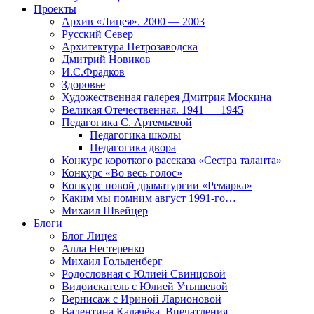
Проекты
Архив «Лицея». 2000 — 2003
Русский Север
Архитектура Петрозаводска
Дмитрий Новиков
И.С.Фрадков
Здоровье
Художественная галерея Дмитрия Москина
Великая Отечественная. 1941 — 1945
Педагогика С. Артемьевой
Педагогика школы
Педагогика двора
Конкурс короткого рассказа «Сестра таланта»
Конкурс «Во весь голос»
Конкурс новой драматургии «Ремарка»
Каким мы помним август 1991-го…
Михаил Швейцер
Блоги
Блог Лицея
Алла Нестеренко
Михаил Гольденберг
Родословная с Юлией Свинцовой
Видоискатель с Юлией Утышевой
Вернисаж с Ириной Ларионовой
Валентина Калачёва. Впечатления