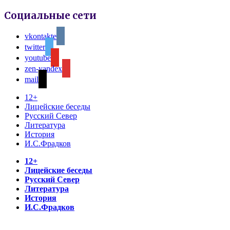
Социальные сети
vkontakte
twitter
youtube
zen-yandex
mail
12+
Лицейские беседы
Русский Север
Литература
История
И.С.Фрадков
12+
Лицейские беседы
Русский Север
Литература
История
И.С.Фрадков