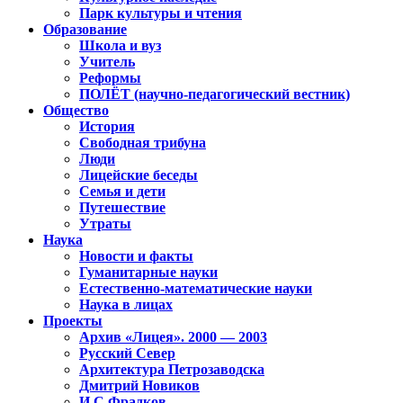
Парк культуры и чтения
Образование
Школа и вуз
Учитель
Реформы
ПОЛЁТ (научно-педагогический вестник)
Общество
История
Свободная трибуна
Люди
Лицейские беседы
Семья и дети
Путешествие
Утраты
Наука
Новости и факты
Гуманитарные науки
Естественно-математические науки
Наука в лицах
Проекты
Архив «Лицея». 2000 — 2003
Русский Север
Архитектура Петрозаводска
Дмитрий Новиков
И.С.Фрадков