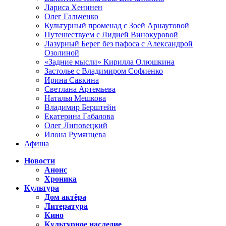
Лариса Хенинен
Олег Гальченко
Культурный променад с Зоей Арнаутовой
Путешествуем с Лидией Винокуровой
Лазурный Берег без пафоса с Александрой
Озолиной
«Задние мысли» Кирилла Олюшкина
Застолье с Владимиром Софиенко
Ирина Савкина
Светлана Артемьева
Наталья Мешкова
Владимир Берштейн
Екатерина Габалова
Олег Липовецкий
Илона Румянцева
Афиша
Новости
Анонс
Хроника
Культура
Дом актёра
Литература
Кино
Культурное наследие