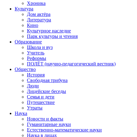
Хроника
Культура
Дом актёра
Литература
Кино
Культурное наследие
Парк культуры и чтения
Образование
Школа и вуз
Учитель
Реформы
ПОЛЁТ (научно-педагогический вестник)
Общество
История
Свободная трибуна
Люди
Лицейские беседы
Семья и дети
Путешествие
Утраты
Наука
Новости и факты
Гуманитарные науки
Естественно-математические науки
Наука в лицах