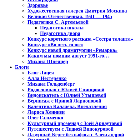
Здоровье
Художественная галерея Дмитрия Москина
Великая Отечественная. 1941 — 1945
Педагогика С. Артемьевой
Педагогика школы
Педагогика двора
Конкурс короткого рассказа «Сестра таланта»
Конкурс «Во весь голос»
Конкурс новой драматургии «Ремарка»
Каким мы помним август 1991-го…
Михаил Швейцер
Блоги
Блог Лицея
Алла Нестеренко
Михаил Гольденберг
Родословная с Юлией Свинцовой
Видоискатель с Юлией Утышевой
Вернисаж с Ириной Ларионовой
Валентина Калачёва. Впечатления
Лариса Хенинен
Олег Гальченко
Культурный променад с Зоей Арнаутовой
Путешествуем с Лидией Винокуровой
Лазурный Берег без пафоса с Александрой