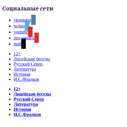
Социальные сети
vkontakte
twitter
youtube
zen-yandex
mail
12+
Лицейские беседы
Русский Север
Литература
История
И.С.Фрадков
12+
Лицейские беседы
Русский Север
Литература
История
И.С.Фрадков