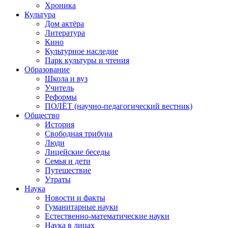
Хроника
Культура
Дом актёра
Литература
Кино
Культурное наследие
Парк культуры и чтения
Образование
Школа и вуз
Учитель
Реформы
ПОЛЁТ (научно-педагогический вестник)
Общество
История
Свободная трибуна
Люди
Лицейские беседы
Семья и дети
Путешествие
Утраты
Наука
Новости и факты
Гуманитарные науки
Естественно-математические науки
Наука в лицах