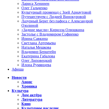
Лариса Хенинен
Олег Гальченко
Культурный променад с Зоей Арнаутовой
Путешествуем с Лидией Винокуровой
Лазурный Берег без пафоса с Александрой
Озолиной
«Задние мысли» Кирилла Олюшкина
Застолье с Владимиром Софиенко
Ирина Савкина
Светлана Артемьева
Наталья Мешкова
Владимир Берштейн
Екатерина Габалова
Олег Липовецкий
Илона Румянцева
Афиша
Новости
Анонс
Хроника
Культура
Дом актёра
Литература
Кино
Культурное наследие