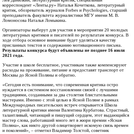
корреспондент «Ленты.ру»
Наталья Кочеткова
, литературный
критик, обозреватель журналов Forbes и Psychologies, старший
преподаватель факультета журналистики МГУ имени М. В.
Ломоносова
Наталья Ломыкина
.
Организаторы выберут для участия в мероприятии 20 молодых
литературных критиков и писателей по результатам конкурса. В
ходе отбора основное внимание будет уделяться качеству
присланных текстов и содержанию мотивационного письма.
Результаты конкурса будут объявлены не позднее 16 июля
2021 года.
Участие в школе бесплатное, участникам также компенсируют
расходы на проживание, питание и предоставят транспорт от
Москвы до Ясной Поляны и обратно.
«Сегодня есть понимание, что современная критика остро
нуждается в системном восстановлении связей с лучшими
традициями, созданными за два столетия блистательными
мастерами. Именно с этой целью в Ясной Поляне в рамках
Международных писательских встреч открывается Школа
литературной критики имени Валентина Курбатова. Страстный,
талантливый, читающий и пишущий сердцем, этот выдающийся
мастер слова, работавший много лет в жюри премии «Ясная
Поляна», как никто другой олицетворяет искомую связь времен
и поколений»
,
– отметил Владимир Толстой, советник