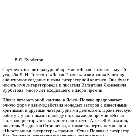
В.Я. Курбатов
Соучредители литературной премии «Ясная Поляна» – музей-
усадьба Л. Н. Толстого «Ясная Поляна» и компания Samsung –
анонсируют создание школы литературной критики. Она будет
носить имя литературоведа и писателя Валентина Яковлевича
Курбатова, много лет входившего в жюри премии.
Школа литературной критики в Ясной Поляне предполагает
очную форму взаимодействия молодых авторов с известными
критиками и другими литературными деятелями. Практическую
работу с участниками проведут члены жюри премии «Ясная
Поляна»: ректор Литературного института
Алексей Варламов
,
писатель
Владислав Отрошенко
, а также эксперты номинации
«Иностранная литература» премии «Ясная Поляна»: литератор
Лев Данилкин
, литературный критик, специальный