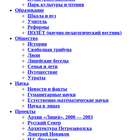
Парк культуры и чтения
Образование
Школа и вуз
Учитель
Реформы
ПОЛЁТ (научно-педагогический вестник)
Общество
История
Свободная трибуна
Люди
Лицейские беседы
Семья и дети
Путешествие
Утраты
Наука
Новости и факты
Гуманитарные науки
Естественно-математические науки
Наука в лицах
Проекты
Архив «Лицея». 2000 — 2003
Русский Север
Архитектура Петрозаводска
Дмитрий Новиков
И.С.Фрадков