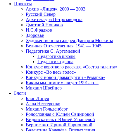
Проекты
Архив «Лицея». 2000 — 2003
Русский Север
Архитектура Петрозаводска
Дмитрий Новиков
И.С.Фрадков
Здоровье
Художественная галерея Дмитрия Москина
Великая Отечественная. 1941 — 1945
Педагогика С. Артемьевой
Педагогика школы
Педагогика двора
Конкурс короткого рассказа «Сестра таланта»
Конкурс «Во весь голос»
Конкурс новой драматургии «Ремарка»
Каким мы помним август 1991-го…
Михаил Швейцер
Блоги
Блог Лицея
Алла Нестеренко
Михаил Гольденберг
Родословная с Юлией Свинцовой
Видоискатель с Юлией Утышевой
Вернисаж с Ириной Ларионовой
Валентина Калачёва. Впечатления