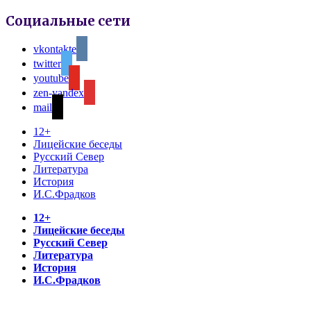
Социальные сети
vkontakte
twitter
youtube
zen-yandex
mail
12+
Лицейские беседы
Русский Север
Литература
История
И.С.Фрадков
12+
Лицейские беседы
Русский Север
Литература
История
И.С.Фрадков