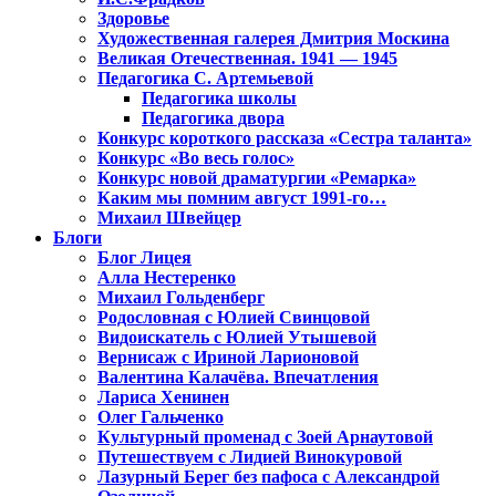
Здоровье
Художественная галерея Дмитрия Москина
Великая Отечественная. 1941 — 1945
Педагогика С. Артемьевой
Педагогика школы
Педагогика двора
Конкурс короткого рассказа «Сестра таланта»
Конкурс «Во весь голос»
Конкурс новой драматургии «Ремарка»
Каким мы помним август 1991-го…
Михаил Швейцер
Блоги
Блог Лицея
Алла Нестеренко
Михаил Гольденберг
Родословная с Юлией Свинцовой
Видоискатель с Юлией Утышевой
Вернисаж с Ириной Ларионовой
Валентина Калачёва. Впечатления
Лариса Хенинен
Олег Гальченко
Культурный променад с Зоей Арнаутовой
Путешествуем с Лидией Винокуровой
Лазурный Берег без пафоса с Александрой