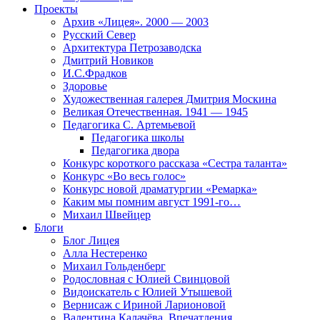
Проекты
Архив «Лицея». 2000 — 2003
Русский Север
Архитектура Петрозаводска
Дмитрий Новиков
И.С.Фрадков
Здоровье
Художественная галерея Дмитрия Москина
Великая Отечественная. 1941 — 1945
Педагогика С. Артемьевой
Педагогика школы
Педагогика двора
Конкурс короткого рассказа «Сестра таланта»
Конкурс «Во весь голос»
Конкурс новой драматургии «Ремарка»
Каким мы помним август 1991-го…
Михаил Швейцер
Блоги
Блог Лицея
Алла Нестеренко
Михаил Гольденберг
Родословная с Юлией Свинцовой
Видоискатель с Юлией Утышевой
Вернисаж с Ириной Ларионовой
Валентина Калачёва. Впечатления