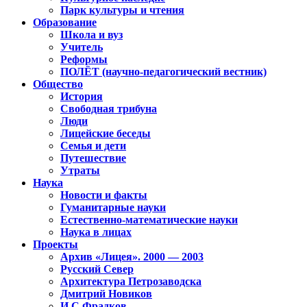
Парк культуры и чтения
Образование
Школа и вуз
Учитель
Реформы
ПОЛЁТ (научно-педагогический вестник)
Общество
История
Свободная трибуна
Люди
Лицейские беседы
Семья и дети
Путешествие
Утраты
Наука
Новости и факты
Гуманитарные науки
Естественно-математические науки
Наука в лицах
Проекты
Архив «Лицея». 2000 — 2003
Русский Север
Архитектура Петрозаводска
Дмитрий Новиков
И.С.Фрадков