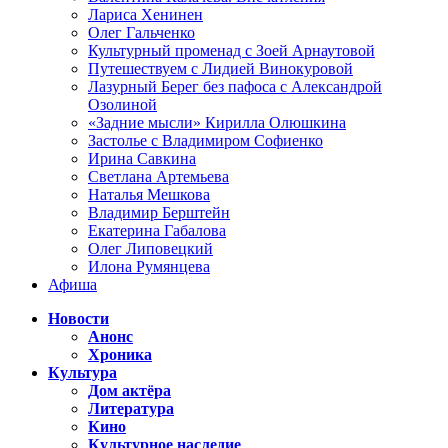
Лариса Хенинен
Олег Гальченко
Культурный променад с Зоей Арнаутовой
Путешествуем с Лидией Винокуровой
Лазурный Берег без пафоса с Александрой
Озолиной
«Задние мысли» Кирилла Олюшкина
Застолье с Владимиром Софиенко
Ирина Савкина
Светлана Артемьева
Наталья Мешкова
Владимир Берштейн
Екатерина Габалова
Олег Липовецкий
Илона Румянцева
Афиша
Новости
Анонс
Хроника
Культура
Дом актёра
Литература
Кино
Культурное наследие