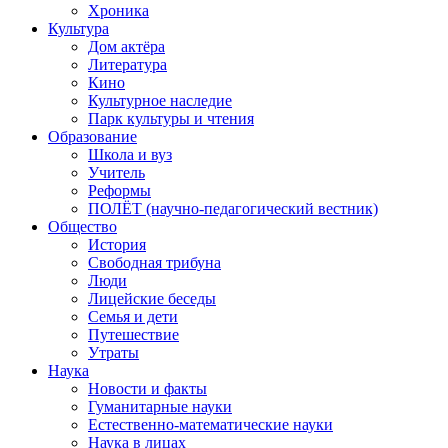
Хроника
Культура
Дом актёра
Литература
Кино
Культурное наследие
Парк культуры и чтения
Образование
Школа и вуз
Учитель
Реформы
ПОЛЁТ (научно-педагогический вестник)
Общество
История
Свободная трибуна
Люди
Лицейские беседы
Семья и дети
Путешествие
Утраты
Наука
Новости и факты
Гуманитарные науки
Естественно-математические науки
Наука в лицах