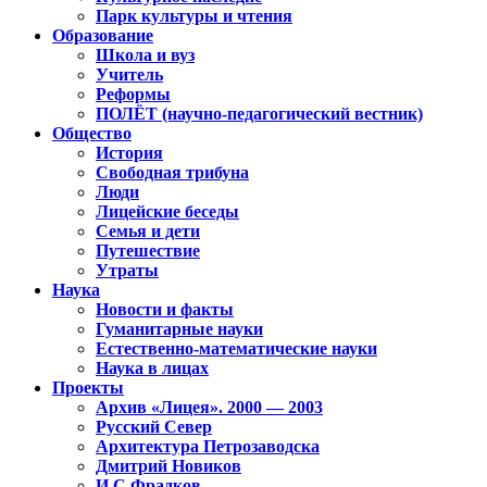
Парк культуры и чтения
Образование
Школа и вуз
Учитель
Реформы
ПОЛЁТ (научно-педагогический вестник)
Общество
История
Свободная трибуна
Люди
Лицейские беседы
Семья и дети
Путешествие
Утраты
Наука
Новости и факты
Гуманитарные науки
Естественно-математические науки
Наука в лицах
Проекты
Архив «Лицея». 2000 — 2003
Русский Север
Архитектура Петрозаводска
Дмитрий Новиков
И.С.Фрадков