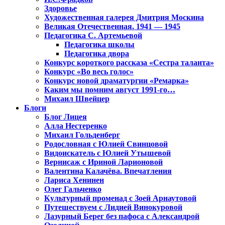
Здоровье
Художественная галерея Дмитрия Москина
Великая Отечественная. 1941 — 1945
Педагогика С. Артемьевой
Педагогика школы
Педагогика двора
Конкурс короткого рассказа «Сестра таланта»
Конкурс «Во весь голос»
Конкурс новой драматургии «Ремарка»
Каким мы помним август 1991-го…
Михаил Швейцер
Блоги
Блог Лицея
Алла Нестеренко
Михаил Гольденберг
Родословная с Юлией Свинцовой
Видоискатель с Юлией Утышевой
Вернисаж с Ириной Ларионовой
Валентина Калачёва. Впечатления
Лариса Хенинен
Олег Гальченко
Культурный променад с Зоей Арнаутовой
Путешествуем с Лидией Винокуровой
Лазурный Берег без пафоса с Александрой