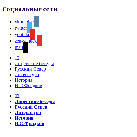
Социальные сети
vkontakte
twitter
youtube
zen-yandex
mail
12+
Лицейские беседы
Русский Север
Литература
История
И.С.Фрадков
12+
Лицейские беседы
Русский Север
Литература
История
И.С.Фрадков