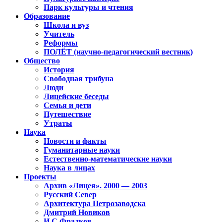
Парк культуры и чтения
Образование
Школа и вуз
Учитель
Реформы
ПОЛЁТ (научно-педагогический вестник)
Общество
История
Свободная трибуна
Люди
Лицейские беседы
Семья и дети
Путешествие
Утраты
Наука
Новости и факты
Гуманитарные науки
Естественно-математические науки
Наука в лицах
Проекты
Архив «Лицея». 2000 — 2003
Русский Север
Архитектура Петрозаводска
Дмитрий Новиков
И.С.Фрадков