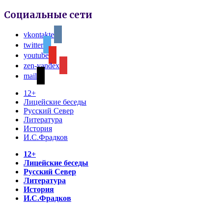
Социальные сети
vkontakte
twitter
youtube
zen-yandex
mail
12+
Лицейские беседы
Русский Север
Литература
История
И.С.Фрадков
12+
Лицейские беседы
Русский Север
Литература
История
И.С.Фрадков