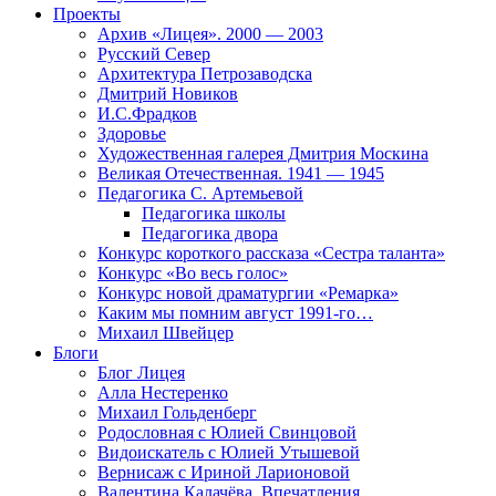
Проекты
Архив «Лицея». 2000 — 2003
Русский Север
Архитектура Петрозаводска
Дмитрий Новиков
И.С.Фрадков
Здоровье
Художественная галерея Дмитрия Москина
Великая Отечественная. 1941 — 1945
Педагогика С. Артемьевой
Педагогика школы
Педагогика двора
Конкурс короткого рассказа «Сестра таланта»
Конкурс «Во весь голос»
Конкурс новой драматургии «Ремарка»
Каким мы помним август 1991-го…
Михаил Швейцер
Блоги
Блог Лицея
Алла Нестеренко
Михаил Гольденберг
Родословная с Юлией Свинцовой
Видоискатель с Юлией Утышевой
Вернисаж с Ириной Ларионовой
Валентина Калачёва. Впечатления