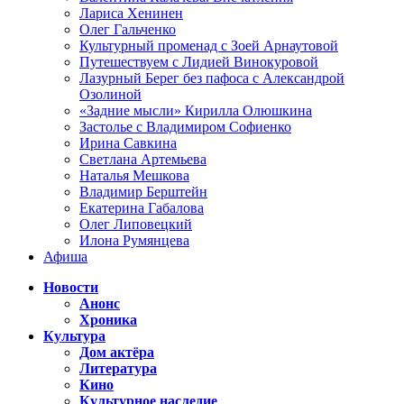
Лариса Хенинен
Олег Гальченко
Культурный променад с Зоей Арнаутовой
Путешествуем с Лидией Винокуровой
Лазурный Берег без пафоса с Александрой
Озолиной
«Задние мысли» Кирилла Олюшкина
Застолье с Владимиром Софиенко
Ирина Савкина
Светлана Артемьева
Наталья Мешкова
Владимир Берштейн
Екатерина Габалова
Олег Липовецкий
Илона Румянцева
Афиша
Новости
Анонс
Хроника
Культура
Дом актёра
Литература
Кино
Культурное наследие