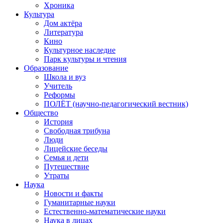
Хроника
Культура
Дом актёра
Литература
Кино
Культурное наследие
Парк культуры и чтения
Образование
Школа и вуз
Учитель
Реформы
ПОЛЁТ (научно-педагогический вестник)
Общество
История
Свободная трибуна
Люди
Лицейские беседы
Семья и дети
Путешествие
Утраты
Наука
Новости и факты
Гуманитарные науки
Естественно-математические науки
Наука в лицах