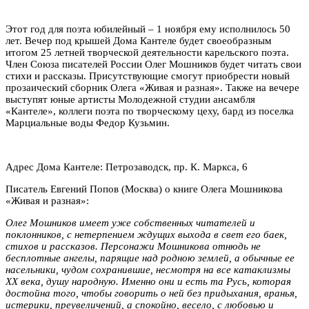
Этот год для поэта юбилейный – 1 ноября ему исполнилось 50
лет. Вечер под крышей Дома Кантеле будет своеобразным
итогом 25 летней творческой деятельности карельского поэта.
Член Союза писателей России Олег Мошников будет читать свои
стихи и рассказы. Присутствующие смогут приобрести новый
прозаический сборник Олега «Живая и разная». Также на вечере
выступят юные артисты Молодежной студии ансамбля
«Кантеле», коллеги поэта по творческому цеху, бард из поселка
Марциальные воды Федор Кузьмин.
Адрес Дома Кантеле: Петрозаводск, пр. К. Маркса, 6
Писатель Евгений Попов (Москва) о книге Олега Мошникова
«Живая и разная»:
Олег Мошников имеет уже собственных читателей и
поклонников, с нетерпением ждущих выхода в свет его баек,
стихов и рассказов. Персонажи Мошникова отнюдь не
бесплотные ангелы, парящие над родною землей, а обычные ее
насельники, чудом сохранившие, несмотря на все катаклизмы
ХХ века, душу народную. Именно они и есть та Русь, которая
достойна того, чтобы говорить о ней без придыхания, вранья,
истерики, преувеличений, а спокойно, весело, с любовью и