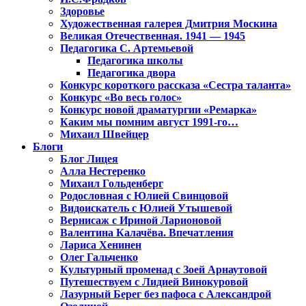
Здоровье
Художественная галерея Дмитрия Москина
Великая Отечественная. 1941 — 1945
Педагогика С. Артемьевой
Педагогика школы
Педагогика двора
Конкурс короткого рассказа «Сестра таланта»
Конкурс «Во весь голос»
Конкурс новой драматургии «Ремарка»
Каким мы помним август 1991-го…
Михаил Швейцер
Блоги
Блог Лицея
Алла Нестеренко
Михаил Гольденберг
Родословная с Юлией Свинцовой
Видоискатель с Юлией Утышевой
Вернисаж с Ириной Ларионовой
Валентина Калачёва. Впечатления
Лариса Хенинен
Олег Гальченко
Культурный променад с Зоей Арнаутовой
Путешествуем с Лидией Винокуровой
Лазурный Берег без пафоса с Александрой