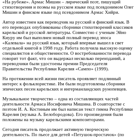
«На рубеже». Армас Мишин – лирический поэт, пишущий
стихотворения и поэмы на русском языке под псевдонимом Олег
Мишин и финском языке под псевдонимом Армас Хийри.
Автор известнен как переводчик на русский и финский язык. В
его переводах опубликованы сборники стихотворений классиков
карельской и русской литературы. Совместно с ученым Эйно
Киуру им был выполнен новый полный перевод эпоса
«Калевала» на русский язык, который впервые вышел в свет
отдельной книгой в 1998 году. Работа получила высокую оценку
специалистов и общественности. О востребованности перевода
говорит тот факт, что он выдержал несколько переизданий, а
переводчики были удостоены премии Председателя
Правительства Республики Карелия «Сампо» (1999).
На протяжении всей жизни писатель проявляет подлинный
интерес к фольклористике. Им были подготовлены сборники
эпических песен карельских и ингерманландских рунопевцев.
Музыкальное творчество – одна из составляющих частей
деятельности Армаса Иосифовича Мишина. В соавторстве с
поэтом И. А. Костиным им был написан текст гимна Республики
Карелия (музыка А. Белобородова). Его произведения были
положены на музыку карельскими композиторами.
Сегодня писатель продолжает активную творческую
деятельность. По пьесе для детей «Петушок-простачок» (по