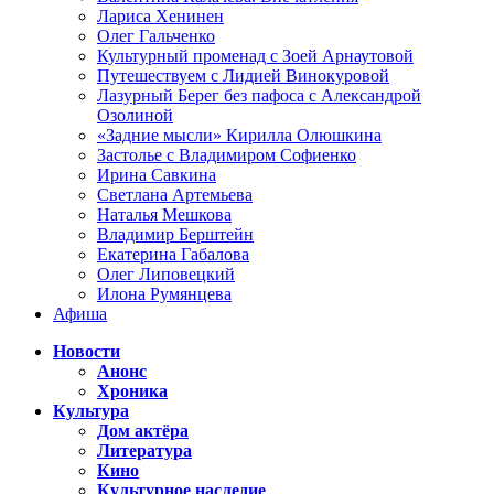
Лариса Хенинен
Олег Гальченко
Культурный променад с Зоей Арнаутовой
Путешествуем с Лидией Винокуровой
Лазурный Берег без пафоса с Александрой
Озолиной
«Задние мысли» Кирилла Олюшкина
Застолье с Владимиром Софиенко
Ирина Савкина
Светлана Артемьева
Наталья Мешкова
Владимир Берштейн
Екатерина Габалова
Олег Липовецкий
Илона Румянцева
Афиша
Новости
Анонс
Хроника
Культура
Дом актёра
Литература
Кино
Культурное наследие