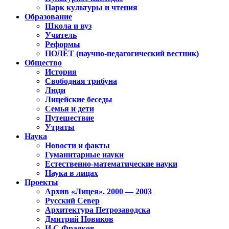
Парк культуры и чтения
Образование
Школа и вуз
Учитель
Реформы
ПОЛЁТ (научно-педагогический вестник)
Общество
История
Свободная трибуна
Люди
Лицейские беседы
Семья и дети
Путешествие
Утраты
Наука
Новости и факты
Гуманитарные науки
Естественно-математические науки
Наука в лицах
Проекты
Архив «Лицея». 2000 — 2003
Русский Север
Архитектура Петрозаводска
Дмитрий Новиков
И.С.Фрадков