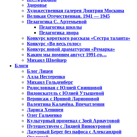
Здоровье
Художественная галерея Дмитрия Москина
Великая Отечественная. 1941 — 1945
Педагогика С. Артемьевой
Педагогика школы
Педагогика двора
Конкурс короткого рассказа «Сестра таланта»
Конкурс «Во весь голос»
Конкурс новой драматургии «Ремарка»
Каким мы помним август 1991-го…
Михаил Швейцер
Блоги
Блог Лицея
Алла Нестеренко
Михаил Гольденберг
Родословная с Юлией Свинцовой
Видоискатель с Юлией Утышевой
Вернисаж с Ириной Ларионовой
Валентина Калачёва. Впечатления
Лариса Хенинен
Олег Гальченко
Культурный променад с Зоей Арнаутовой
Путешествуем с Лидией Винокуровой
Лазурный Берег без пафоса с Александрой