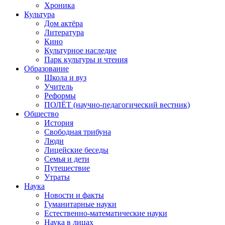
Хроника
Культура
Дом актёра
Литература
Кино
Культурное наследие
Парк культуры и чтения
Образование
Школа и вуз
Учитель
Реформы
ПОЛЁТ (научно-педагогический вестник)
Общество
История
Свободная трибуна
Люди
Лицейские беседы
Семья и дети
Путешествие
Утраты
Наука
Новости и факты
Гуманитарные науки
Естественно-математические науки
Наука в лицах