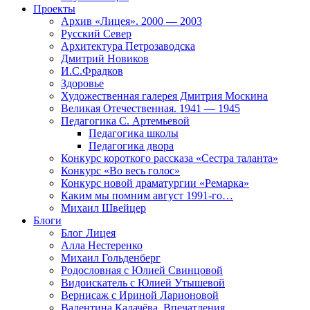
Проекты
Архив «Лицея». 2000 — 2003
Русский Север
Архитектура Петрозаводска
Дмитрий Новиков
И.С.Фрадков
Здоровье
Художественная галерея Дмитрия Москина
Великая Отечественная. 1941 — 1945
Педагогика С. Артемьевой
Педагогика школы
Педагогика двора
Конкурс короткого рассказа «Сестра таланта»
Конкурс «Во весь голос»
Конкурс новой драматургии «Ремарка»
Каким мы помним август 1991-го…
Михаил Швейцер
Блоги
Блог Лицея
Алла Нестеренко
Михаил Гольденберг
Родословная с Юлией Свинцовой
Видоискатель с Юлией Утышевой
Вернисаж с Ириной Ларионовой
Валентина Калачёва. Впечатления