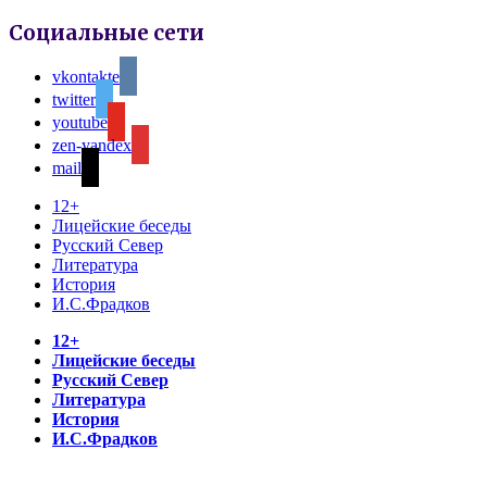
Социальные сети
vkontakte
twitter
youtube
zen-yandex
mail
12+
Лицейские беседы
Русский Север
Литература
История
И.С.Фрадков
12+
Лицейские беседы
Русский Север
Литература
История
И.С.Фрадков