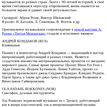
музыкантов из разных стран. Лента с 90-летней историей, в своё
время считавшаяся чересчур откровенной, вновь окажется на
большом экране и удивит своей актуальностью.
Сценарий:
Абрам Роом, Виктор Шкловский
В ролях:
Н. Баталов, Л. Семенова, В. Фогель и др
Оригинальное музыкальное сопровождение к
немой картине А.
Роома «Третья Мещанская»
создали и исполняют вживую:
АНДРЕЙ КОНДАКОВ (RUS)
Клавишные
Пианист и композитор Андрей Кондаков — выдающийся мастер
импровизаций, работающий в разных стилях. Является
создателем множества интернациональных проектов со звездами
мирового джаза. Самые яркие проекты: Проект Bluse For Four с
Эдди Гомесом, Игорем Бутманом, Ленни Уайтом, проект со
звездами бразильского джаза Серджио Брандао, Клаудио Родити,
Пауло Брага, а также арт-джаз трио с Владимиром Волковым и
Вячеславом Гайворонским.
OLA ASDAHL ROKKONES (NOR)
Саксофон, духовые инструменты
Ула Рокконес норвежский музыкант из г. Тромсё, работающий
как в жанре классической, так и импровизационной музыки.