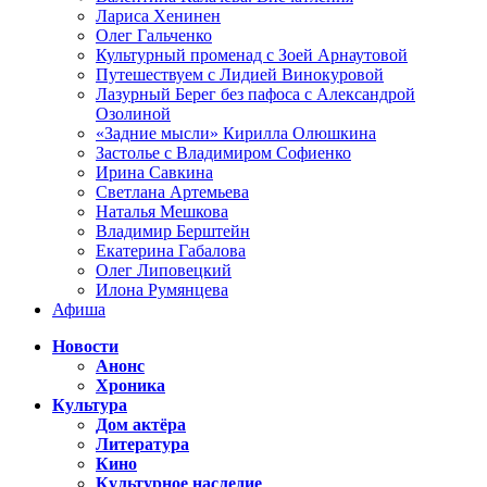
Лариса Хенинен
Олег Гальченко
Культурный променад с Зоей Арнаутовой
Путешествуем с Лидией Винокуровой
Лазурный Берег без пафоса с Александрой
Озолиной
«Задние мысли» Кирилла Олюшкина
Застолье с Владимиром Софиенко
Ирина Савкина
Светлана Артемьева
Наталья Мешкова
Владимир Берштейн
Екатерина Габалова
Олег Липовецкий
Илона Румянцева
Афиша
Новости
Анонс
Хроника
Культура
Дом актёра
Литература
Кино
Культурное наследие