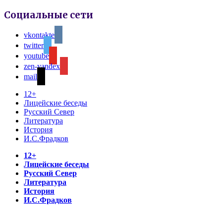
Социальные сети
vkontakte
twitter
youtube
zen-yandex
mail
12+
Лицейские беседы
Русский Север
Литература
История
И.С.Фрадков
12+
Лицейские беседы
Русский Север
Литература
История
И.С.Фрадков