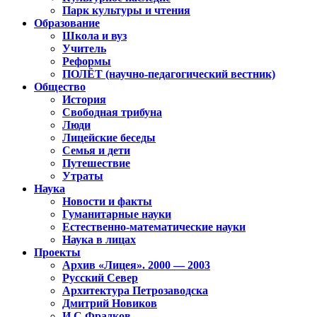
Парк культуры и чтения
Образование
Школа и вуз
Учитель
Реформы
ПОЛЁТ (научно-педагогический вестник)
Общество
История
Свободная трибуна
Люди
Лицейские беседы
Семья и дети
Путешествие
Утраты
Наука
Новости и факты
Гуманитарные науки
Естественно-математические науки
Наука в лицах
Проекты
Архив «Лицея». 2000 — 2003
Русский Север
Архитектура Петрозаводска
Дмитрий Новиков
И.С.Фрадков