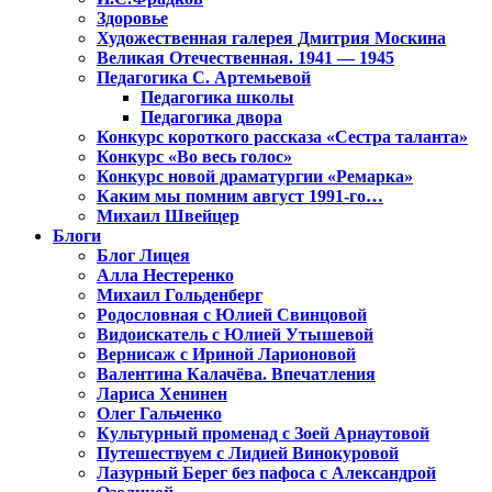
Здоровье
Художественная галерея Дмитрия Москина
Великая Отечественная. 1941 — 1945
Педагогика С. Артемьевой
Педагогика школы
Педагогика двора
Конкурс короткого рассказа «Сестра таланта»
Конкурс «Во весь голос»
Конкурс новой драматургии «Ремарка»
Каким мы помним август 1991-го…
Михаил Швейцер
Блоги
Блог Лицея
Алла Нестеренко
Михаил Гольденберг
Родословная с Юлией Свинцовой
Видоискатель с Юлией Утышевой
Вернисаж с Ириной Ларионовой
Валентина Калачёва. Впечатления
Лариса Хенинен
Олег Гальченко
Культурный променад с Зоей Арнаутовой
Путешествуем с Лидией Винокуровой
Лазурный Берег без пафоса с Александрой