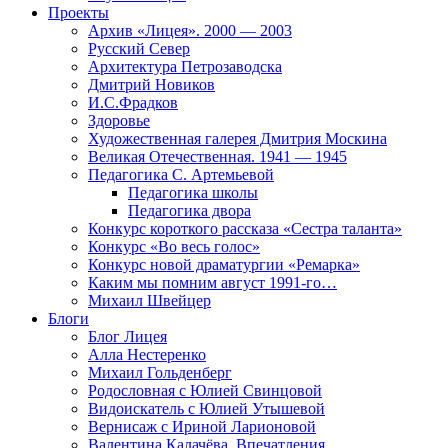
Проекты
Архив «Лицея». 2000 — 2003
Русский Север
Архитектура Петрозаводска
Дмитрий Новиков
И.С.Фрадков
Здоровье
Художественная галерея Дмитрия Москина
Великая Отечественная. 1941 — 1945
Педагогика С. Артемьевой
Педагогика школы
Педагогика двора
Конкурс короткого рассказа «Сестра таланта»
Конкурс «Во весь голос»
Конкурс новой драматургии «Ремарка»
Каким мы помним август 1991-го…
Михаил Швейцер
Блоги
Блог Лицея
Алла Нестеренко
Михаил Гольденберг
Родословная с Юлией Свинцовой
Видоискатель с Юлией Утышевой
Вернисаж с Ириной Ларионовой
Валентина Калачёва. Впечатления