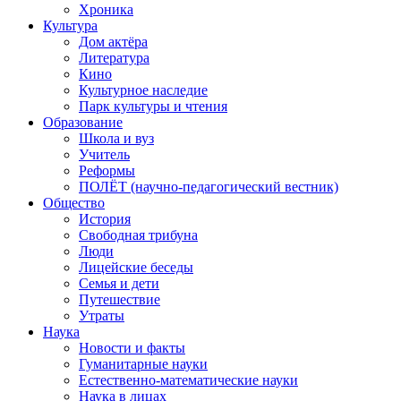
Хроника
Культура
Дом актёра
Литература
Кино
Культурное наследие
Парк культуры и чтения
Образование
Школа и вуз
Учитель
Реформы
ПОЛЁТ (научно-педагогический вестник)
Общество
История
Свободная трибуна
Люди
Лицейские беседы
Семья и дети
Путешествие
Утраты
Наука
Новости и факты
Гуманитарные науки
Естественно-математические науки
Наука в лицах