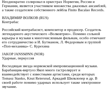
Неоднократно солировал в оркестрах Норвегии, России и
Германии, является участником множества джазовых ансамблей,
а также создателем собственного лейбла Finito Bacalao Records.
ВЛАДИМИР ВОЛКОВ (RUS)
Контрабас
Российский контрабасист, композитор и продюсер. Создатель
легендарного акустического «Волковтрио». Помимо сольной
карьеры и музыки к многочисленным фильмам, особо отмечают
его сотрудничество и И. Бутманом, Л. Федоровым и группой
«Поп-механика» С. Курехина
JAKOP JANSSØNN (NOR)
Ударные, перкуссия
Восходящая звезда норвежской импровизационной музыки.
Барабанщик-виртуоз Якоп много гастролирует и
взаимодействует с известными артистами, среди которых
Tomasz Stanko, Knut Reiersrud, Аркадий Шилклопер и др. В
своей работе помимо ударных использует также электронное
звучание.