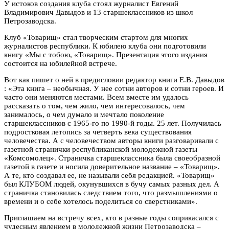
У истоков создания клуба стоял журналист Евгений
Владимирович Давыдов и 13 старшеклассников из школ
Петрозаводска.
Клуб «Товарищ» стал творческим стартом для многих
журналистов республики. К юбилею клуба они подготовили
книгу «Мы с тобою, «Товарищ». Презентация этого издания
состоится на юбилейной встрече.
Вот как пишет о ней в предисловии редактор книги Е.В. Давыдов
: «Эта книга – необычная. У нее сотни авторов и сотни героев. И
часто они меняются местами. Всем вместе им удалось
рассказать о том, чем жило, чем интересовалось, чем
занималось, о чем думало и мечтало поколение
старшеклассников с 1965-го по 1990-й годы. 25 лет. Получилась
подростковая летопись за четверть века существования
человечества. А с человечеством авторы книги разговаривали с
газетной странички республиканской молодежной газеты
«Комсомолец». Страничка старшеклассника была своеобразной
газетой в газете и носила доверительное название – «Товарищ».
А те, кто создавал ее, не называли себя редакцией. «Товарищ»
был КЛУБОМ людей, окунувшихся в бучу самых разных дел. А
страничка становилась следствием того, что размышлениями о
времени и о себе хотелось поделиться со сверстниками».
Приглашаем на встречу всех, кто в разные годы соприкасался с
чудесным явлением в молодежной жизни Петрозаводска –