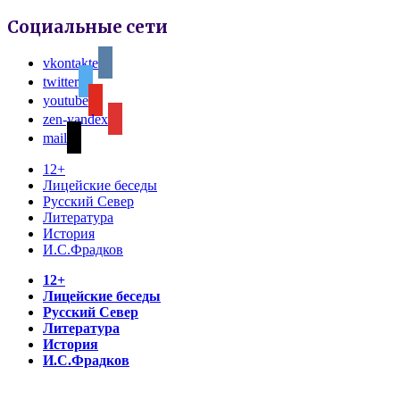
Социальные сети
vkontakte
twitter
youtube
zen-yandex
mail
12+
Лицейские беседы
Русский Север
Литература
История
И.С.Фрадков
12+
Лицейские беседы
Русский Север
Литература
История
И.С.Фрадков