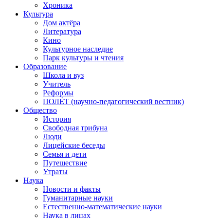
Хроника
Культура
Дом актёра
Литература
Кино
Культурное наследие
Парк культуры и чтения
Образование
Школа и вуз
Учитель
Реформы
ПОЛЁТ (научно-педагогический вестник)
Общество
История
Свободная трибуна
Люди
Лицейские беседы
Семья и дети
Путешествие
Утраты
Наука
Новости и факты
Гуманитарные науки
Естественно-математические науки
Наука в лицах