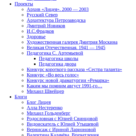
Проекты
Архив «Лицея». 2000 — 2003
Русский Север
Архитектура Петрозаводска
Дмитрий Новиков
И.С.Фрадков
Здоровье
Художественная галерея Дмитрия Москина
Великая Отечественная. 1941 — 1945
Педагогика С. Артемьевой
Педагогика школы
Педагогика двора
Конкурс короткого рассказа «Сестра таланта»
Конкурс «Во весь голос»
Конкурс новой драматургии «Ремарка»
Каким мы помним август 1991-го…
Михаил Швейцер
Блоги
Блог Лицея
Алла Нестеренко
Михаил Гольденберг
Родословная с Юлией Свинцовой
Видоискатель с Юлией Утышевой
Вернисаж с Ириной Ларионовой
Валентина Калачёва. Впечатления