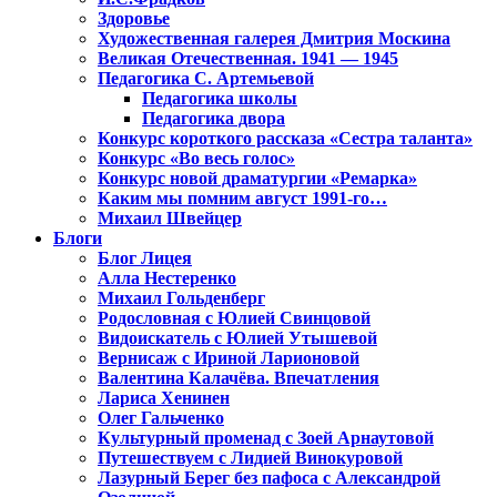
Здоровье
Художественная галерея Дмитрия Москина
Великая Отечественная. 1941 — 1945
Педагогика С. Артемьевой
Педагогика школы
Педагогика двора
Конкурс короткого рассказа «Сестра таланта»
Конкурс «Во весь голос»
Конкурс новой драматургии «Ремарка»
Каким мы помним август 1991-го…
Михаил Швейцер
Блоги
Блог Лицея
Алла Нестеренко
Михаил Гольденберг
Родословная с Юлией Свинцовой
Видоискатель с Юлией Утышевой
Вернисаж с Ириной Ларионовой
Валентина Калачёва. Впечатления
Лариса Хенинен
Олег Гальченко
Культурный променад с Зоей Арнаутовой
Путешествуем с Лидией Винокуровой
Лазурный Берег без пафоса с Александрой