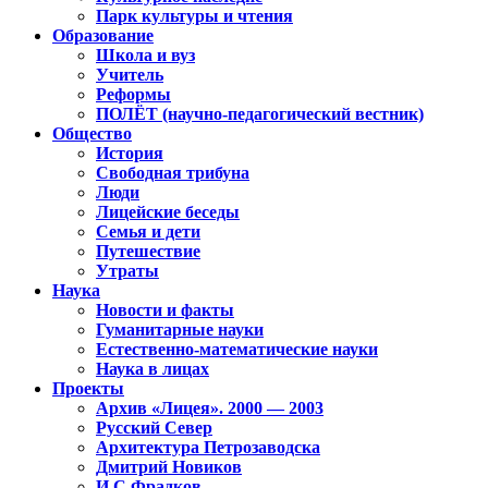
Парк культуры и чтения
Образование
Школа и вуз
Учитель
Реформы
ПОЛЁТ (научно-педагогический вестник)
Общество
История
Свободная трибуна
Люди
Лицейские беседы
Семья и дети
Путешествие
Утраты
Наука
Новости и факты
Гуманитарные науки
Естественно-математические науки
Наука в лицах
Проекты
Архив «Лицея». 2000 — 2003
Русский Север
Архитектура Петрозаводска
Дмитрий Новиков
И.С.Фрадков