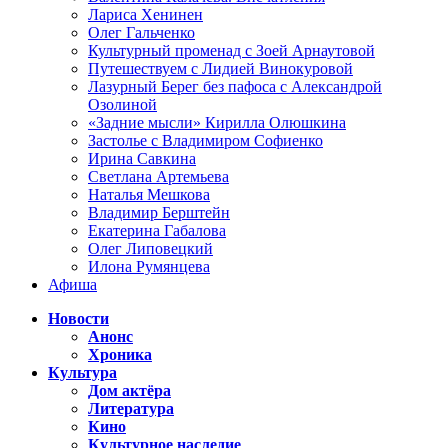
Лариса Хенинен
Олег Гальченко
Культурный променад с Зоей Арнаутовой
Путешествуем с Лидией Винокуровой
Лазурный Берег без пафоса с Александрой
Озолиной
«Задние мысли» Кирилла Олюшкина
Застолье с Владимиром Софиенко
Ирина Савкина
Светлана Артемьева
Наталья Мешкова
Владимир Берштейн
Екатерина Габалова
Олег Липовецкий
Илона Румянцева
Афиша
Новости
Анонс
Хроника
Культура
Дом актёра
Литература
Кино
Культурное наследие