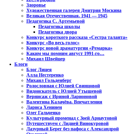
Здоровье
Художественная галерея Дмитрия Москина
Великая Отечественная. 1941 — 1945
Педагогика С. Артемьевой
Педагогика школы
Педагогика двора
Конкурс короткого рассказа «Сестра таланта»
Конкурс «Во весь голос»
Конкурс новой драматургии «Ремарка»
Каким мы помним август 1991-го…
Михаил Швейцер
Блоги
Блог Лицея
Алла Нестеренко
Михаил Гольденберг
Родословная с Юлией Свинцовой
Видоискатель с Юлией Утышевой
Вернисаж с Ириной Ларионовой
Валентина Калачёва. Впечатления
Лариса Хенинен
Олег Гальченко
Культурный променад с Зоей Арнаутовой
Путешествуем с Лидией Винокуровой
Лазурный Берег без пафоса с Александрой