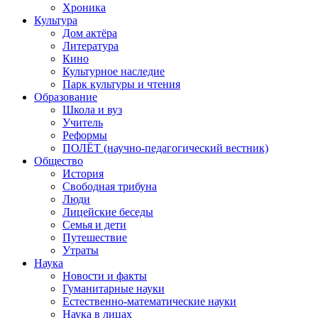
Хроника
Культура
Дом актёра
Литература
Кино
Культурное наследие
Парк культуры и чтения
Образование
Школа и вуз
Учитель
Реформы
ПОЛЁТ (научно-педагогический вестник)
Общество
История
Свободная трибуна
Люди
Лицейские беседы
Семья и дети
Путешествие
Утраты
Наука
Новости и факты
Гуманитарные науки
Естественно-математические науки
Наука в лицах