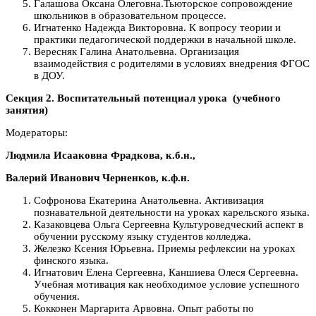
Галашова Оксана Олеговна.Тьюторское сопровождение
школьников в образовательном процессе.
Игнатенко Надежда Викторовна. К вопросу теории и
практики педагогической поддержки в начальной школе.
Вересняк Галина Анатольевна. Организация
взаимодействия с родителями в условиях внедрения ФГОС
в ДОУ.
Секция 2. Воспитательный потенциал урока (учебного
занятия)
Модераторы:
Людмила Исааковна Фрадкова, к.б.н.,
Валерий Иванович Черненков, к.ф.н.
Софронова Екатерина Анатольевна. Активизация
познавательной деятельности на уроках карельского языка.
Казаковцева Ольга Сергеевна Культуроведческий аспект в
обучении русскому языку студентов колледжа.
Железко Ксения Юрьевна. Приемы рефлексии на уроках
финского языка.
Игнатович Елена Сергеевна, Каншиева Олеся Сергеевна.
Учебная мотивация как необходимое условие успешного
обучения.
Кокконен Маргарита Арвовна. Опыт работы по