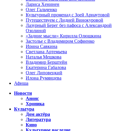
Лариса Хенинен
Олег Гальченко
Культурный променад с Зоей Арнаутовой
Путешествуем с Лидией Винокуровой
Лазурный Берег без пафоса с Александрой
Озолиной
«Задние мысли» Кирилла Олюшкина
Застолье с Владимиром Софиенко
Ирина Савкина
Светлана Артемьева
Наталья Мешкова
Владимир Берштейн
Екатерина Габалова
Олег Липовецкий
Илона Румянцева
Афиша
Новости
Анонс
Хроника
Культура
Дом актёра
Литература
Кино
Культурное наследие