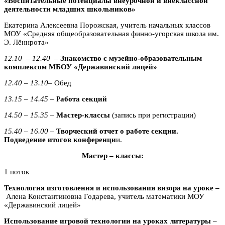
«Воспитательные потенциалы внеурочной и внеклассной
деятельности младших школьников»
Екатерина Алексеевна Порожская, учитель начальных классов
МОУ «Средняя общеобразовательная финно-угорская школа им.
Э. Лённрота»
12.10 – 12.40 –
Знакомство с музейно-образовательным
комплексом МБОУ «Державинский лицей»
12.40 – 13.10–
Обед
13.15 – 14.45
– Р
абота секций
14.50 – 15.35
–
Мастер-классы
(запись при регистрации)
15.40 – 16.00
–
Творческий отчет о работе секции.
Подведение итогов конференци
и.
Мастер – классы:
1 поток
Технология изготовления и использования визора на уроке –
Алена Константиновна Годарева, учитель математики МОУ
«Державинский лицей»
Использование игровой технологии на уроках литературы
–