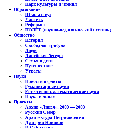
Парк культуры и чтения
Образование
Школа и вуз
Учитель
Реформы
ПОЛЁТ (научно-педагогический вестник)
Общество
История
Свободная трибуна
Люди
Лицейские беседы
Семья и дети
Путешествие
Утраты
Наука
Новости и факты
Гуманитарные науки
Естественно-математические науки
Наука в лицах
Проекты
Архив «Лицея». 2000 — 2003
Русский Север
Архитектура Петрозаводска
Дмитрий Новиков
И.С.Фрадков