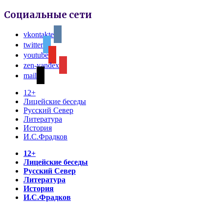
Социальные сети
vkontakte
twitter
youtube
zen-yandex
mail
12+
Лицейские беседы
Русский Север
Литература
История
И.С.Фрадков
12+
Лицейские беседы
Русский Север
Литература
История
И.С.Фрадков