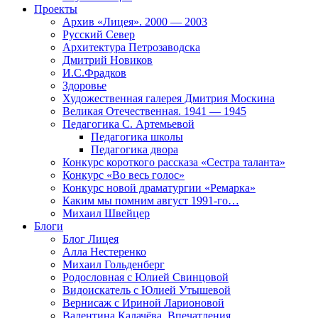
Проекты
Архив «Лицея». 2000 — 2003
Русский Север
Архитектура Петрозаводска
Дмитрий Новиков
И.С.Фрадков
Здоровье
Художественная галерея Дмитрия Москина
Великая Отечественная. 1941 — 1945
Педагогика С. Артемьевой
Педагогика школы
Педагогика двора
Конкурс короткого рассказа «Сестра таланта»
Конкурс «Во весь голос»
Конкурс новой драматургии «Ремарка»
Каким мы помним август 1991-го…
Михаил Швейцер
Блоги
Блог Лицея
Алла Нестеренко
Михаил Гольденберг
Родословная с Юлией Свинцовой
Видоискатель с Юлией Утышевой
Вернисаж с Ириной Ларионовой
Валентина Калачёва. Впечатления