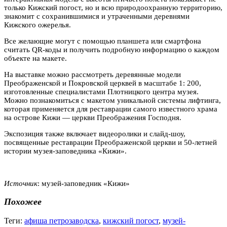
только Кижский погост, но и всю природоохранную территорию,
знакомит с сохранившимися и утраченными деревнями
Кижского ожерелья.
Все желающие могут с помощью планшета или смартфона
считать QR-коды и получить подробную информацию о каждом
объекте на макете.
На выставке можно рассмотреть деревянные модели
Преображенской и Покровской церквей в масштабе 1: 200,
изготовленные специалистами Плотницкого центра музея.
Можно познакомиться с макетом уникальной системы лифтинга,
которая применяется для реставрации самого известного храма
на острове Кижи — церкви Преображения Господня.
Экспозиция также включает видеоролики и слайд-шоу,
посвященные реставрации Преображенской церкви и 50-летней
истории музея-заповедника «Кижи».
Источник
: музей-заповедник «Кижи»
Похожее
Теги:
афиша петрозаводска
,
кижский погост
,
музей-