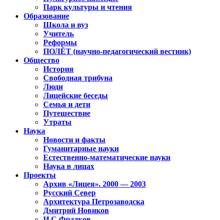
Парк культуры и чтения
Образование
Школа и вуз
Учитель
Реформы
ПОЛЁТ (научно-педагогический вестник)
Общество
История
Свободная трибуна
Люди
Лицейские беседы
Семья и дети
Путешествие
Утраты
Наука
Новости и факты
Гуманитарные науки
Естественно-математические науки
Наука в лицах
Проекты
Архив «Лицея». 2000 — 2003
Русский Север
Архитектура Петрозаводска
Дмитрий Новиков
И.С.Фрадков