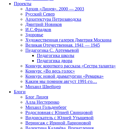
Проекты
Архив «Лицея». 2000 — 2003
Русский Север
Архитектура Петрозаводска
Дмитрий Новиков
И.С.Фрадков
Здоровье
Художественная галерея Дмитрия Москина
Великая Отечественная. 1941 — 1945
Педагогика С. Артемьевой
Педагогика школы
Педагогика двора
Конкурс короткого рассказа «Сестра таланта»
Конкурс «Во весь голос»
Конкурс новой драматургии «Ремарка»
Каким мы помним август 1991-го…
Михаил Швейцер
Блоги
Блог Лицея
Алла Нестеренко
Михаил Гольденберг
Родословная с Юлией Свинцовой
Видоискатель с Юлией Утышевой
Вернисаж с Ириной Ларионовой
Валентина Калачёва. Впечатления