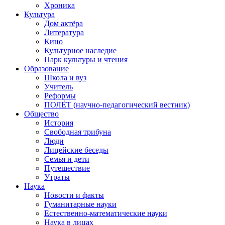
Хроника
Культура
Дом актёра
Литература
Кино
Культурное наследие
Парк культуры и чтения
Образование
Школа и вуз
Учитель
Реформы
ПОЛЁТ (научно-педагогический вестник)
Общество
История
Свободная трибуна
Люди
Лицейские беседы
Семья и дети
Путешествие
Утраты
Наука
Новости и факты
Гуманитарные науки
Естественно-математические науки
Наука в лицах