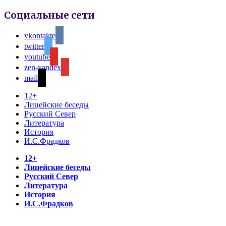
Социальные сети
vkontakte
twitter
youtube
zen-yandex
mail
12+
Лицейские беседы
Русский Север
Литература
История
И.С.Фрадков
12+
Лицейские беседы
Русский Север
Литература
История
И.С.Фрадков