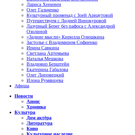
Лариса Хенинен
Олег Гальченко
Культурный променад с Зоей Арнаутовой
Путешествуем с Лидией Винокуровой
Лазурный Берег без пафоса с Александрой
Озолиной
«Задние мысли» Кирилла Олюшкина
Застолье с Владимиром Софиенко
Ирина Савкина
Светлана Артемьева
Наталья Мешкова
Владимир Берштейн
Екатерина Габалова
Олег Липовецкий
Илона Румянцева
Афиша
Новости
Анонс
Хроника
Культура
Дом актёра
Литература
Кино
Культурное наследие