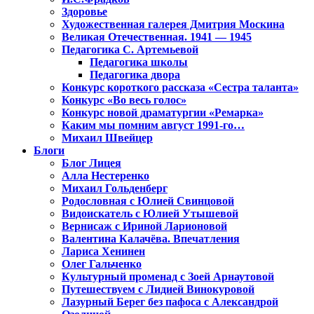
Здоровье
Художественная галерея Дмитрия Москина
Великая Отечественная. 1941 — 1945
Педагогика С. Артемьевой
Педагогика школы
Педагогика двора
Конкурс короткого рассказа «Сестра таланта»
Конкурс «Во весь голос»
Конкурс новой драматургии «Ремарка»
Каким мы помним август 1991-го…
Михаил Швейцер
Блоги
Блог Лицея
Алла Нестеренко
Михаил Гольденберг
Родословная с Юлией Свинцовой
Видоискатель с Юлией Утышевой
Вернисаж с Ириной Ларионовой
Валентина Калачёва. Впечатления
Лариса Хенинен
Олег Гальченко
Культурный променад с Зоей Арнаутовой
Путешествуем с Лидией Винокуровой
Лазурный Берег без пафоса с Александрой