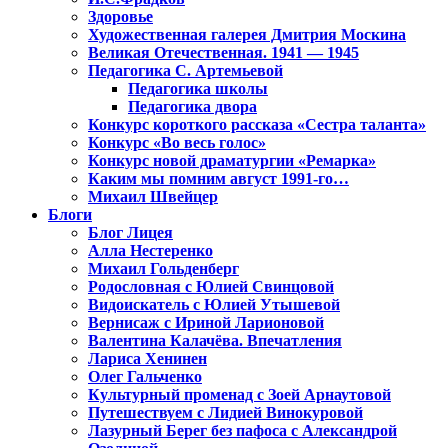
Здоровье
Художественная галерея Дмитрия Москина
Великая Отечественная. 1941 — 1945
Педагогика С. Артемьевой
Педагогика школы
Педагогика двора
Конкурс короткого рассказа «Сестра таланта»
Конкурс «Во весь голос»
Конкурс новой драматургии «Ремарка»
Каким мы помним август 1991-го…
Михаил Швейцер
Блоги
Блог Лицея
Алла Нестеренко
Михаил Гольденберг
Родословная с Юлией Свинцовой
Видоискатель с Юлией Утышевой
Вернисаж с Ириной Ларионовой
Валентина Калачёва. Впечатления
Лариса Хенинен
Олег Гальченко
Культурный променад с Зоей Арнаутовой
Путешествуем с Лидией Винокуровой
Лазурный Берег без пафоса с Александрой