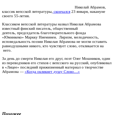
Николай Абрамов,
классик вепсской литературы,
скончался
23 января, накануне
своего 55-летия.
К
лассиком вепсской литературы назвал Николая Абрамова
известный финский писатель, общественный
деятель, председатель благотворительного фонда
«Юминкеко» Маркку Ниеминен. Лиризм, мелодичность,
исповедальность поэзии Николая Абрамова не могли оставить
равнодушными никого, кто чувствует слово, откликается на
него.
За день до смерти Николая его друг, поэт Олег Мошников, один
из переводчиков его стихов с вепсского на русский, опубликовал
в «Лицее» последний прижизненный материал о творчестве
Абрамова —
«
Когда окликнет душу Слово…»
Похожее