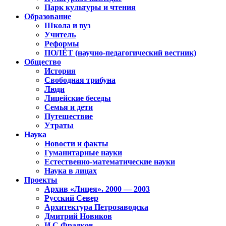
Парк культуры и чтения
Образование
Школа и вуз
Учитель
Реформы
ПОЛЁТ (научно-педагогический вестник)
Общество
История
Свободная трибуна
Люди
Лицейские беседы
Семья и дети
Путешествие
Утраты
Наука
Новости и факты
Гуманитарные науки
Естественно-математические науки
Наука в лицах
Проекты
Архив «Лицея». 2000 — 2003
Русский Север
Архитектура Петрозаводска
Дмитрий Новиков
И.С.Фрадков