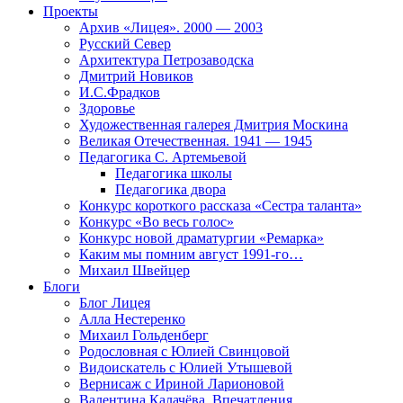
Проекты
Архив «Лицея». 2000 — 2003
Русский Север
Архитектура Петрозаводска
Дмитрий Новиков
И.С.Фрадков
Здоровье
Художественная галерея Дмитрия Москина
Великая Отечественная. 1941 — 1945
Педагогика С. Артемьевой
Педагогика школы
Педагогика двора
Конкурс короткого рассказа «Сестра таланта»
Конкурс «Во весь голос»
Конкурс новой драматургии «Ремарка»
Каким мы помним август 1991-го…
Михаил Швейцер
Блоги
Блог Лицея
Алла Нестеренко
Михаил Гольденберг
Родословная с Юлией Свинцовой
Видоискатель с Юлией Утышевой
Вернисаж с Ириной Ларионовой
Валентина Калачёва. Впечатления