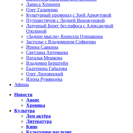
Лариса Хенинен
Олег Гальченко
Культурный променад с Зоей Арнаутовой
Путешествуем с Лидией Винокуровой
Лазурный Берег без пафоса с Александрой
Озолиной
«Задние мысли» Кирилла Олюшкина
Застолье с Владимиром Софиенко
Ирина Савкина
Светлана Артемьева
Наталья Мешкова
Владимир Берштейн
Екатерина Габалова
Олег Липовецкий
Илона Румянцева
Афиша
Новости
Анонс
Хроника
Культура
Дом актёра
Литература
Кино
Культурное наследие