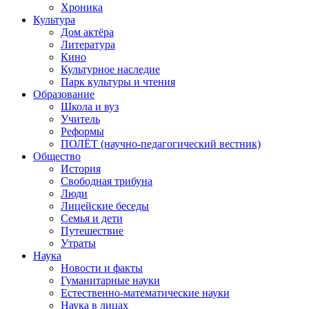
Хроника
Культура
Дом актёра
Литература
Кино
Культурное наследие
Парк культуры и чтения
Образование
Школа и вуз
Учитель
Реформы
ПОЛЁТ (научно-педагогический вестник)
Общество
История
Свободная трибуна
Люди
Лицейские беседы
Семья и дети
Путешествие
Утраты
Наука
Новости и факты
Гуманитарные науки
Естественно-математические науки
Наука в лицах