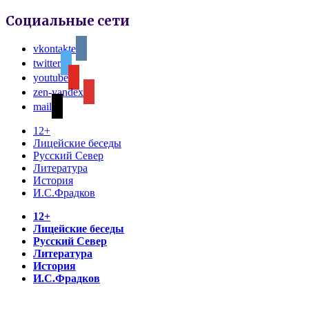
Социальные сети
vkontakte
twitter
youtube
zen-yandex
mail
12+
Лицейские беседы
Русский Север
Литература
История
И.С.Фрадков
12+
Лицейские беседы
Русский Север
Литература
История
И.С.Фрадков