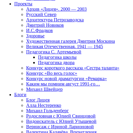
Проекты
Архив «Лицея». 2000 — 2003
Русский Север
Архитектура Петрозаводска
Дмитрий Новиков
И.С.Фрадков
Здоровье
Художественная галерея Дмитрия Москина
Великая Отечественная. 1941 — 1945
Педагогика С. Артемьевой
Педагогика школы
Педагогика двора
Конкурс короткого рассказа «Сестра таланта»
Конкурс «Во весь голос»
Конкурс новой драматургии «Ремарка»
Каким мы помним август 1991-го…
Михаил Швейцер
Блоги
Блог Лицея
Алла Нестеренко
Михаил Гольденберг
Родословная с Юлией Свинцовой
Видоискатель с Юлией Утышевой
Вернисаж с Ириной Ларионовой
Валентина Калачёва. Впечатления