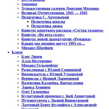
Здоровье
Художественная галерея Дмитрия Москина
Великая Отечественная. 1941 — 1945
Педагогика С. Артемьевой
Педагогика школы
Педагогика двора
Конкурс короткого рассказа «Сестра таланта»
Конкурс «Во весь голос»
Конкурс новой драматургии «Ремарка»
Каким мы помним август 1991-го…
Михаил Швейцер
Блоги
Блог Лицея
Алла Нестеренко
Михаил Гольденберг
Родословная с Юлией Свинцовой
Видоискатель с Юлией Утышевой
Вернисаж с Ириной Ларионовой
Валентина Калачёва. Впечатления
Лариса Хенинен
Олег Гальченко
Культурный променад с Зоей Арнаутовой
Путешествуем с Лидией Винокуровой
Лазурный Берег без пафоса с Александрой