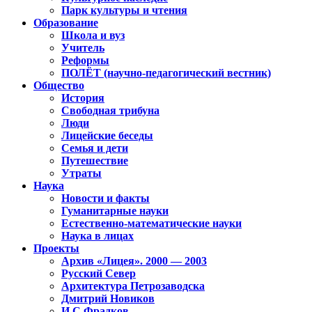
Парк культуры и чтения
Образование
Школа и вуз
Учитель
Реформы
ПОЛЁТ (научно-педагогический вестник)
Общество
История
Свободная трибуна
Люди
Лицейские беседы
Семья и дети
Путешествие
Утраты
Наука
Новости и факты
Гуманитарные науки
Естественно-математические науки
Наука в лицах
Проекты
Архив «Лицея». 2000 — 2003
Русский Север
Архитектура Петрозаводска
Дмитрий Новиков
И.С.Фрадков