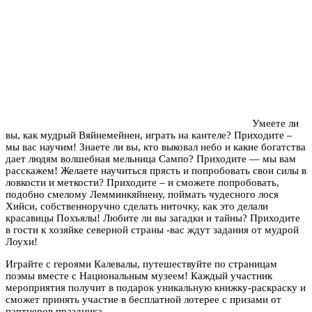
Умеете ли
вы, как мудрый Вяйнемейнен, играть на кантеле? Приходите –
мы вас научим! Знаете ли вы, кто выковал небо и какие богатства
дает людям волшебная мельница Сампо? Приходите — мы вам
расскажем! Желаете научиться прясть и попробовать свои силы в
ловкости и меткости? Приходите – и сможете попробовать,
подобно смелому Лемминкяйнену, поймать чудесного лося
Хийси, собственноручно сделать ниточку, как это делали
красавицы Похъялы! Любите ли вы загадки и тайны? Приходите
в гости к хозяйке северной страны -вас ждут задания от мудрой
Лоухи!
Играйте с героями Калевалы, путешествуйте по страницам
поэмы вместе с Национальным музеем! Каждый участник
мероприятия получит в подарок уникальную книжку-раскраску и
сможет принять участие в бесплатной лотерее с призами от
партнеров праздника.