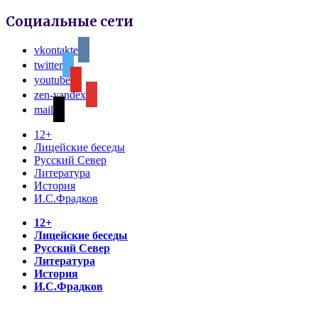
Социальные сети
vkontakte
twitter
youtube
zen-yandex
mail
12+
Лицейские беседы
Русский Север
Литература
История
И.С.Фрадков
12+
Лицейские беседы
Русский Север
Литература
История
И.С.Фрадков