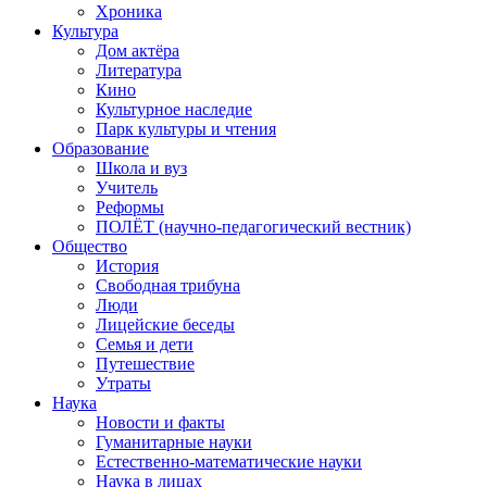
Хроника
Культура
Дом актёра
Литература
Кино
Культурное наследие
Парк культуры и чтения
Образование
Школа и вуз
Учитель
Реформы
ПОЛЁТ (научно-педагогический вестник)
Общество
История
Свободная трибуна
Люди
Лицейские беседы
Семья и дети
Путешествие
Утраты
Наука
Новости и факты
Гуманитарные науки
Естественно-математические науки
Наука в лицах