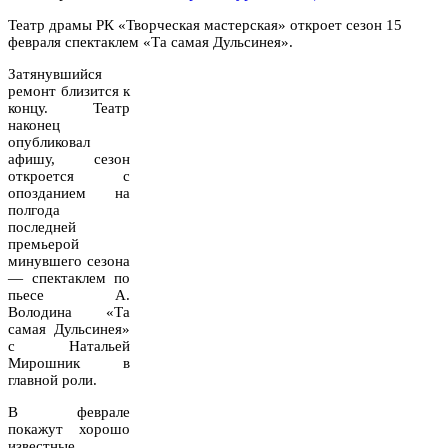
Театр драмы РК «Творческая мастерская» откроет сезон 15
февраля спектаклем «Та самая Дульсинея».
Затянувшийся
ремонт близится к
концу. Театр
наконец
опубликовал
афишу, сезон
откроется с
опозданием на
полгода
последней
премьерой
минувшего сезона
— спектаклем по
пьесе А.
Володина «Та
самая Дульсинея»
с Натальей
Мирошник в
главной роли.
В феврале
покажут хорошо
известные