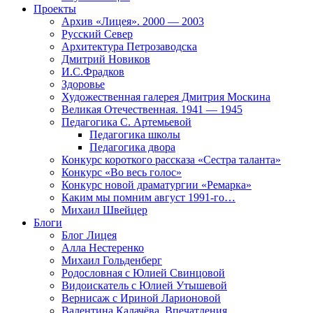
Проекты
Архив «Лицея». 2000 — 2003
Русский Север
Архитектура Петрозаводска
Дмитрий Новиков
И.С.Фрадков
Здоровье
Художественная галерея Дмитрия Москина
Великая Отечественная. 1941 — 1945
Педагогика С. Артемьевой
Педагогика школы
Педагогика двора
Конкурс короткого рассказа «Сестра таланта»
Конкурс «Во весь голос»
Конкурс новой драматургии «Ремарка»
Каким мы помним август 1991-го…
Михаил Швейцер
Блоги
Блог Лицея
Алла Нестеренко
Михаил Гольденберг
Родословная с Юлией Свинцовой
Видоискатель с Юлией Утышевой
Вернисаж с Ириной Ларионовой
Валентина Калачёва. Впечатления