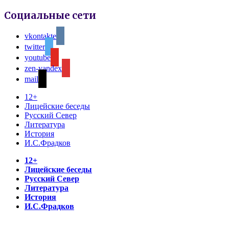
Социальные сети
vkontakte
twitter
youtube
zen-yandex
mail
12+
Лицейские беседы
Русский Север
Литература
История
И.С.Фрадков
12+
Лицейские беседы
Русский Север
Литература
История
И.С.Фрадков