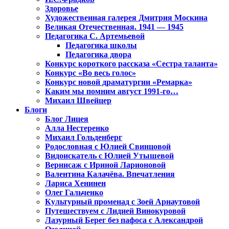
Здоровье
Художественная галерея Дмитрия Москина
Великая Отечественная. 1941 — 1945
Педагогика С. Артемьевой
Педагогика школы
Педагогика двора
Конкурс короткого рассказа «Сестра таланта»
Конкурс «Во весь голос»
Конкурс новой драматургии «Ремарка»
Каким мы помним август 1991-го…
Михаил Швейцер
Блоги
Блог Лицея
Алла Нестеренко
Михаил Гольденберг
Родословная с Юлией Свинцовой
Видоискатель с Юлией Утышевой
Вернисаж с Ириной Ларионовой
Валентина Калачёва. Впечатления
Лариса Хенинен
Олег Гальченко
Культурный променад с Зоей Арнаутовой
Путешествуем с Лидией Винокуровой
Лазурный Берег без пафоса с Александрой