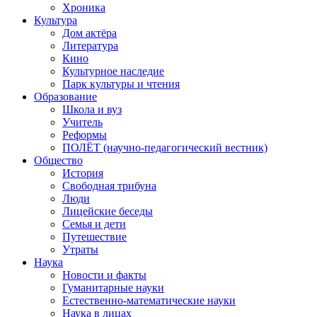
Хроника
Культура
Дом актёра
Литература
Кино
Культурное наследие
Парк культуры и чтения
Образование
Школа и вуз
Учитель
Реформы
ПОЛЁТ (научно-педагогический вестник)
Общество
История
Свободная трибуна
Люди
Лицейские беседы
Семья и дети
Путешествие
Утраты
Наука
Новости и факты
Гуманитарные науки
Естественно-математические науки
Наука в лицах