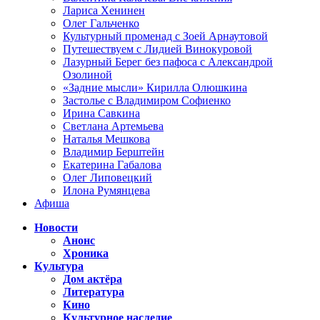
Лариса Хенинен
Олег Гальченко
Культурный променад с Зоей Арнаутовой
Путешествуем с Лидией Винокуровой
Лазурный Берег без пафоса с Александрой
Озолиной
«Задние мысли» Кирилла Олюшкина
Застолье с Владимиром Софиенко
Ирина Савкина
Светлана Артемьева
Наталья Мешкова
Владимир Берштейн
Екатерина Габалова
Олег Липовецкий
Илона Румянцева
Афиша
Новости
Анонс
Хроника
Культура
Дом актёра
Литература
Кино
Культурное наследие