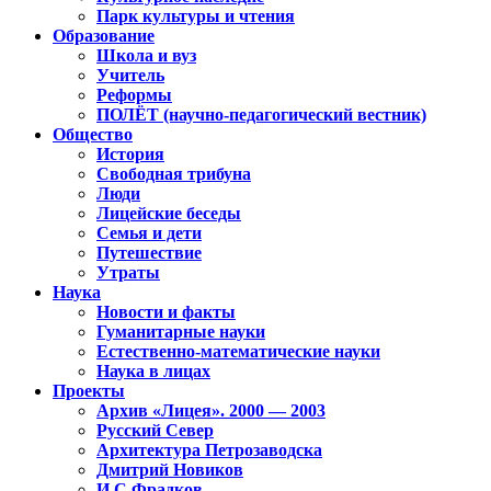
Парк культуры и чтения
Образование
Школа и вуз
Учитель
Реформы
ПОЛЁТ (научно-педагогический вестник)
Общество
История
Свободная трибуна
Люди
Лицейские беседы
Семья и дети
Путешествие
Утраты
Наука
Новости и факты
Гуманитарные науки
Естественно-математические науки
Наука в лицах
Проекты
Архив «Лицея». 2000 — 2003
Русский Север
Архитектура Петрозаводска
Дмитрий Новиков
И.С.Фрадков