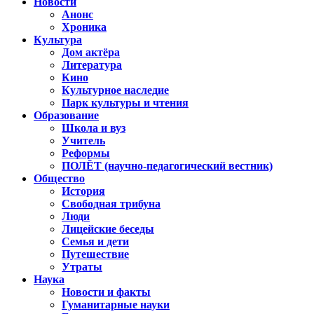
Новости
Анонс
Хроника
Культура
Дом актёра
Литература
Кино
Культурное наследие
Парк культуры и чтения
Образование
Школа и вуз
Учитель
Реформы
ПОЛЁТ (научно-педагогический вестник)
Общество
История
Свободная трибуна
Люди
Лицейские беседы
Семья и дети
Путешествие
Утраты
Наука
Новости и факты
Гуманитарные науки