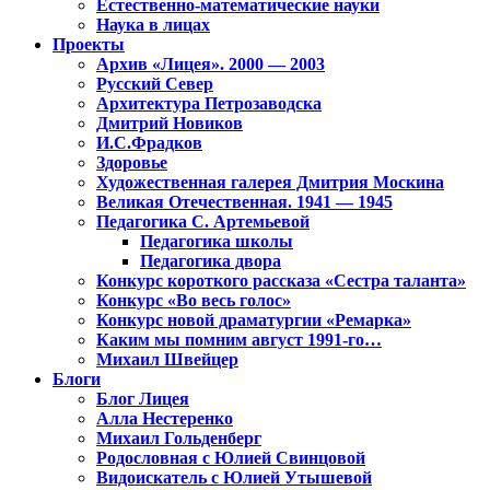
Естественно-математические науки
Наука в лицах
Проекты
Архив «Лицея». 2000 — 2003
Русский Север
Архитектура Петрозаводска
Дмитрий Новиков
И.С.Фрадков
Здоровье
Художественная галерея Дмитрия Москина
Великая Отечественная. 1941 — 1945
Педагогика С. Артемьевой
Педагогика школы
Педагогика двора
Конкурс короткого рассказа «Сестра таланта»
Конкурс «Во весь голос»
Конкурс новой драматургии «Ремарка»
Каким мы помним август 1991-го…
Михаил Швейцер
Блоги
Блог Лицея
Алла Нестеренко
Михаил Гольденберг
Родословная с Юлией Свинцовой
Видоискатель с Юлией Утышевой