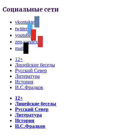
Социальные сети
vkontakte
twitter
youtube
zen-yandex
mail
12+
Лицейские беседы
Русский Север
Литература
История
И.С.Фрадков
12+
Лицейские беседы
Русский Север
Литература
История
И.С.Фрадков