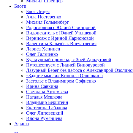
Михаил Швейцер
Блоги
Блог Лицея
Алла Нестеренко
Михаил Гольденберг
Родословная с Юлией Свинцовой
Видоискатель с Юлией Утышевой
Вернисаж с Ириной Ларионовой
Валентина Калачёва. Впечатления
Лариса Хенинен
Олег Гальченко
Культурный променад с Зоей Арнаутовой
Путешествуем с Лидией Винокуровой
Лазурный Берег без пафоса с Александрой Озолино
«Задние мысли» Кирилла Олюшкина
Застолье с Владимиром Софиенко
Ирина Савкина
Светлана Артемьева
Наталья Мешкова
Владимир Берштейн
Екатерина Габалова
Олег Липовецкий
Илона Румянцева
Афиша