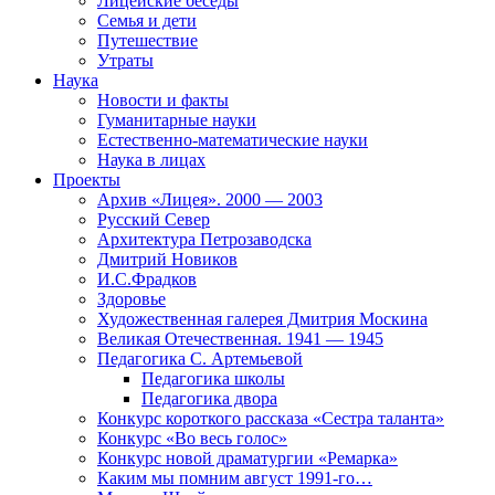
Лицейские беседы
Семья и дети
Путешествие
Утраты
Наука
Новости и факты
Гуманитарные науки
Естественно-математические науки
Наука в лицах
Проекты
Архив «Лицея». 2000 — 2003
Русский Север
Архитектура Петрозаводска
Дмитрий Новиков
И.С.Фрадков
Здоровье
Художественная галерея Дмитрия Москина
Великая Отечественная. 1941 — 1945
Педагогика С. Артемьевой
Педагогика школы
Педагогика двора
Конкурс короткого рассказа «Сестра таланта»
Конкурс «Во весь голос»
Конкурс новой драматургии «Ремарка»
Каким мы помним август 1991-го…