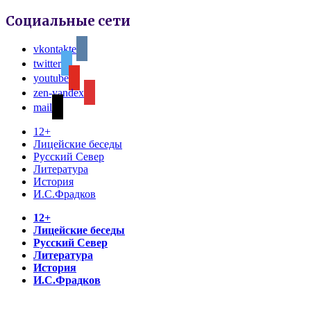
Социальные сети
vkontakte
twitter
youtube
zen-yandex
mail
12+
Лицейские беседы
Русский Север
Литература
История
И.С.Фрадков
12+
Лицейские беседы
Русский Север
Литература
История
И.С.Фрадков