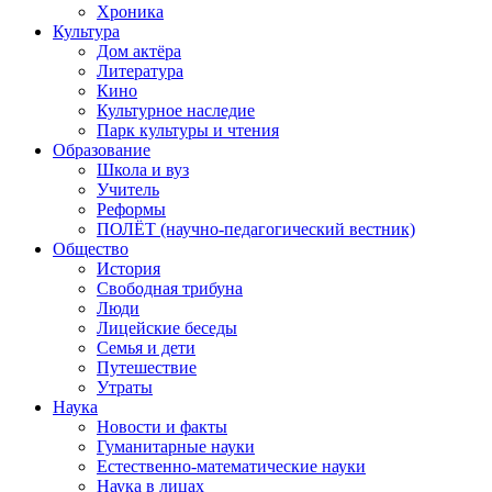
Хроника
Культура
Дом актёра
Литература
Кино
Культурное наследие
Парк культуры и чтения
Образование
Школа и вуз
Учитель
Реформы
ПОЛЁТ (научно-педагогический вестник)
Общество
История
Свободная трибуна
Люди
Лицейские беседы
Семья и дети
Путешествие
Утраты
Наука
Новости и факты
Гуманитарные науки
Естественно-математические науки
Наука в лицах