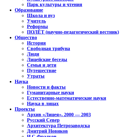
Парк культуры и чтения
Образование
Школа и вуз
Учитель
Реформы
ПОЛЁТ (научно-педагогический вестник)
Общество
История
Свободная трибуна
Люди
Лицейские беседы
Семья и дети
Путешествие
Утраты
Наука
Новости и факты
Гуманитарные науки
Естественно-математические науки
Наука в лицах
Проекты
Архив «Лицея». 2000 — 2003
Русский Север
Архитектура Петрозаводска
Дмитрий Новиков
И.С.Фрадков