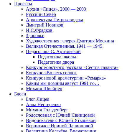
Проекты
Архив «Лицея». 2000 — 2003
Русский Север
Архитектура Петрозаводска
Дмитрий Новиков
И.С.Фрадков
Здоровье
Художественная галерея Дмитрия Москина
Великая Отечественная. 1941 — 1945
Педагогика С. Артемьевой
Педагогика школы
Педагогика двора
Конкурс короткого рассказа «Сестра таланта»
Конкурс «Во весь голос»
Конкурс новой драматургии «Ремарка»
Каким мы помним август 1991-го…
Михаил Швейцер
Блоги
Блог Лицея
Алла Нестеренко
Михаил Гольденберг
Родословная с Юлией Свинцовой
Видоискатель с Юлией Утышевой
Вернисаж с Ириной Ларионовой
Валентина Калачёва. Впечатления