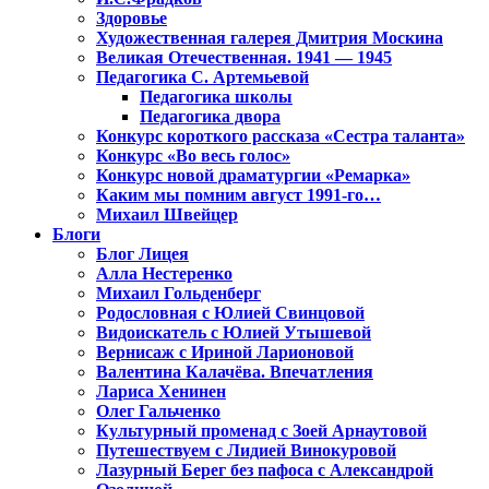
Здоровье
Художественная галерея Дмитрия Москина
Великая Отечественная. 1941 — 1945
Педагогика С. Артемьевой
Педагогика школы
Педагогика двора
Конкурс короткого рассказа «Сестра таланта»
Конкурс «Во весь голос»
Конкурс новой драматургии «Ремарка»
Каким мы помним август 1991-го…
Михаил Швейцер
Блоги
Блог Лицея
Алла Нестеренко
Михаил Гольденберг
Родословная с Юлией Свинцовой
Видоискатель с Юлией Утышевой
Вернисаж с Ириной Ларионовой
Валентина Калачёва. Впечатления
Лариса Хенинен
Олег Гальченко
Культурный променад с Зоей Арнаутовой
Путешествуем с Лидией Винокуровой
Лазурный Берег без пафоса с Александрой