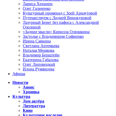
Лариса Хенинен
Олег Гальченко
Культурный променад с Зоей Арнаутовой
Путешествуем с Лидией Винокуровой
Лазурный Берег без пафоса с Александрой
Озолиной
«Задние мысли» Кирилла Олюшкина
Застолье с Владимиром Софиенко
Ирина Савкина
Светлана Артемьева
Наталья Мешкова
Владимир Берштейн
Екатерина Габалова
Олег Липовецкий
Илона Румянцева
Афиша
Новости
Анонс
Хроника
Культура
Дом актёра
Литература
Кино
Культурное наследие