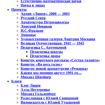
Естественно-математические науки
Наука в лицах
Проекты
Архив «Лицея». 2000 — 2003
Русский Север
Архитектура Петрозаводска
Дмитрий Новиков
И.С.Фрадков
Здоровье
Художественная галерея Дмитрия Москина
Великая Отечественная. 1941 — 1945
Педагогика С. Артемьевой
Педагогика школы
Педагогика двора
Конкурс короткого рассказа «Сестра таланта»
Конкурс «Во весь голос»
Конкурс новой драматургии «Ремарка»
Каким мы помним август 1991-го…
Михаил Швейцер
Блоги
Блог Лицея
Алла Нестеренко
Михаил Гольденберг
Родословная с Юлией Свинцовой
Видоискатель с Юлией Утышевой