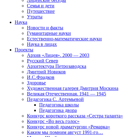
Лицейские беседы
Семья и дети
Путешествие
Утраты
Наука
Новости и факты
Гуманитарные науки
Естественно-математические науки
Наука в лицах
Проекты
Архив «Лицея». 2000 — 2003
Русский Север
Архитектура Петрозаводска
Дмитрий Новиков
И.С.Фрадков
Здоровье
Художественная галерея Дмитрия Москина
Великая Отечественная. 1941 — 1945
Педагогика С. Артемьевой
Педагогика школы
Педагогика двора
Конкурс короткого рассказа «Сестра таланта»
Конкурс «Во весь голос»
Конкурс новой драматургии «Ремарка»
Каким мы помним август 1991-го…