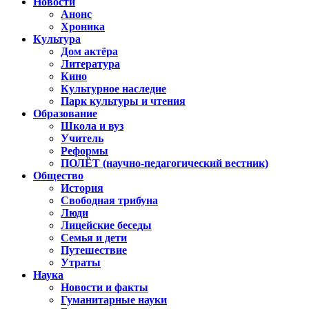
Новости
Анонс
Хроника
Культура
Дом актёра
Литература
Кино
Культурное наследие
Парк культуры и чтения
Образование
Школа и вуз
Учитель
Реформы
ПОЛЁТ (научно-педагогический вестник)
Общество
История
Свободная трибуна
Люди
Лицейские беседы
Семья и дети
Путешествие
Утраты
Наука
Новости и факты
Гуманитарные науки