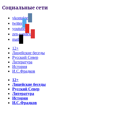
Социальные сети
vkontakte
twitter
youtube
zen-yandex
mail
12+
Лицейские беседы
Русский Север
Литература
История
И.С.Фрадков
12+
Лицейские беседы
Русский Север
Литература
История
И.С.Фрадков