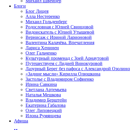
Михаил Швейцер
Блоги
Блог Лицея
Алла Нестеренко
Михаил Гольденберг
Родословная с Юлией Свинцовой
Видоискатель с Юлией Утышевой
Вернисаж с Ириной Ларионовой
Валентина Калачёва. Впечатления
Лариса Хенинен
Олег Гальченко
Культурный променад с Зоей Арнаутовой
Путешествуем с Лидией Винокуровой
Лазурный Берег без пафоса с Александрой Озолино
«Задние мысли» Кирилла Олюшкина
Застолье с Владимиром Софиенко
Ирина Савкина
Светлана Артемьева
Наталья Мешкова
Владимир Берштейн
Екатерина Габалова
Олег Липовецкий
Илона Румянцева
Афиша