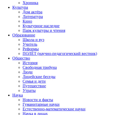
Хроника
Культура
Дом актёра
Литература
Кино
Культурное наследие
Парк культуры и чтения
Образование
Школа и вуз
Учитель
Реформы
ПОЛЁТ (научно-педагогический вестник)
Общество
История
Свободная трибуна
Люди
Лицейские беседы
Семья и дети
Путешествие
Утраты
Наука
Новости и факты
Гуманитарные науки
Естественно-математические науки
Наука в лицах