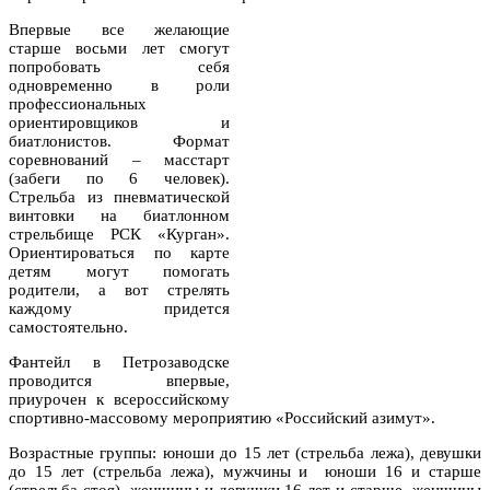
Впервые все желающие
старше восьми лет смогут
попробовать себя
одновременно в роли
профессиональных
ориентировщиков и
биатлонистов. Формат
соревнований – масстарт
(забеги по 6 человек).
Стрельба из пневматической
винтовки на биатлонном
стрельбище РСК «Курган».
Ориентироваться по карте
детям могут помогать
родители, а вот стрелять
каждому придется
самостоятельно.
Фантейл в Петрозаводске
проводится впервые,
приурочен к всероссийскому
спортивно-массовому мероприятию «Российский азимут».
Возрастные группы: юноши до 15 лет (стрельба лежа), девушки
до 15 лет (стрельба лежа), мужчины и юноши 16 и старше
(стрельба стоя), женщины и девушки 16 лет и старше, женщины