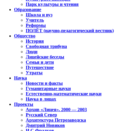
Парк культуры и чтения
Образование
Школа и вуз
Учитель
Реформы
ПОЛЁТ (научно-педагогический вестник)
Общество
История
Свободная трибуна
Люди
Лицейские беседы
Семья и дети
Путешествие
Утраты
Наука
Новости и факты
Гуманитарные науки
Естественно-математические науки
Наука в лицах
Проекты
Архив «Лицея». 2000 — 2003
Русский Север
Архитектура Петрозаводска
Дмитрий Новиков
И.С.Фрадков