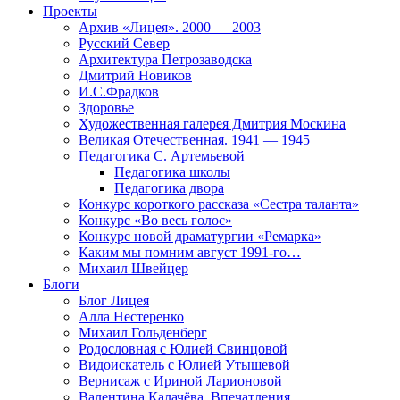
Проекты
Архив «Лицея». 2000 — 2003
Русский Север
Архитектура Петрозаводска
Дмитрий Новиков
И.С.Фрадков
Здоровье
Художественная галерея Дмитрия Москина
Великая Отечественная. 1941 — 1945
Педагогика С. Артемьевой
Педагогика школы
Педагогика двора
Конкурс короткого рассказа «Сестра таланта»
Конкурс «Во весь голос»
Конкурс новой драматургии «Ремарка»
Каким мы помним август 1991-го…
Михаил Швейцер
Блоги
Блог Лицея
Алла Нестеренко
Михаил Гольденберг
Родословная с Юлией Свинцовой
Видоискатель с Юлией Утышевой
Вернисаж с Ириной Ларионовой
Валентина Калачёва. Впечатления