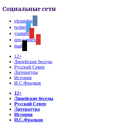
Социальные сети
vkontakte
twitter
youtube
zen-yandex
mail
12+
Лицейские беседы
Русский Север
Литература
История
И.С.Фрадков
12+
Лицейские беседы
Русский Север
Литература
История
И.С.Фрадков