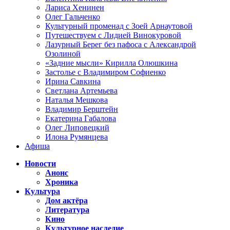
Лариса Хенинен
Олег Гальченко
Культурный променад с Зоей Арнаутовой
Путешествуем с Лидией Винокуровой
Лазурный Берег без пафоса с Александрой
Озолиной
«Задние мысли» Кирилла Олюшкина
Застолье с Владимиром Софиенко
Ирина Савкина
Светлана Артемьева
Наталья Мешкова
Владимир Берштейн
Екатерина Габалова
Олег Липовецкий
Илона Румянцева
Афиша
Новости
Анонс
Хроника
Культура
Дом актёра
Литература
Кино
Культурное наследие