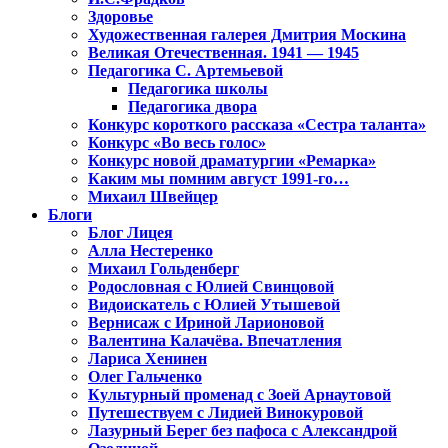
Здоровье
Художественная галерея Дмитрия Москина
Великая Отечественная. 1941 — 1945
Педагогика С. Артемьевой
Педагогика школы
Педагогика двора
Конкурс короткого рассказа «Сестра таланта»
Конкурс «Во весь голос»
Конкурс новой драматургии «Ремарка»
Каким мы помним август 1991-го…
Михаил Швейцер
Блоги
Блог Лицея
Алла Нестеренко
Михаил Гольденберг
Родословная с Юлией Свинцовой
Видоискатель с Юлией Утышевой
Вернисаж с Ириной Ларионовой
Валентина Калачёва. Впечатления
Лариса Хенинен
Олег Гальченко
Культурный променад с Зоей Арнаутовой
Путешествуем с Лидией Винокуровой
Лазурный Берег без пафоса с Александрой