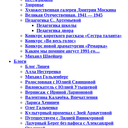
Здоровье
Художественная галерея Дмитрия Москина
Великая Отечественная. 1941 — 1945
Педагогика С. Артемьевой
Педагогика школы
Педагогика двора
Конкурс короткого рассказа «Сестра таланта»
Конкурс «Во весь голос»
Конкурс новой драматургии «Ремарка»
Каким мы помним август 1991-го…
Михаил Швейцер
Блоги
Блог Лицея
Алла Нестеренко
Михаил Гольденберг
Родословная с Юлией Свинцовой
Видоискатель с Юлией Утышевой
Вернисаж с Ириной Ларионовой
Валентина Калачёва. Впечатления
Лариса Хенинен
Олег Гальченко
Культурный променад с Зоей Арнаутовой
Путешествуем с Лидией Винокуровой
Лазурный Берег без пафоса с Александрой