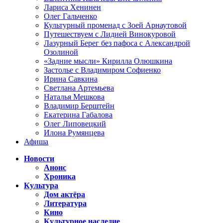
Лариса Хенинен
Олег Гальченко
Культурный променад с Зоей Арнаутовой
Путешествуем с Лидией Винокуровой
Лазурный Берег без пафоса с Александрой
Озолиной
«Задние мысли» Кирилла Олюшкина
Застолье с Владимиром Софиенко
Ирина Савкина
Светлана Артемьева
Наталья Мешкова
Владимир Берштейн
Екатерина Габалова
Олег Липовецкий
Илона Румянцева
Афиша
Новости
Анонс
Хроника
Культура
Дом актёра
Литература
Кино
Культурное наследие