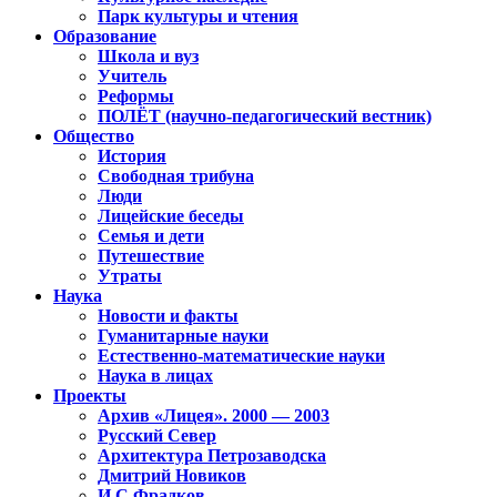
Парк культуры и чтения
Образование
Школа и вуз
Учитель
Реформы
ПОЛЁТ (научно-педагогический вестник)
Общество
История
Свободная трибуна
Люди
Лицейские беседы
Семья и дети
Путешествие
Утраты
Наука
Новости и факты
Гуманитарные науки
Естественно-математические науки
Наука в лицах
Проекты
Архив «Лицея». 2000 — 2003
Русский Север
Архитектура Петрозаводска
Дмитрий Новиков
И.С.Фрадков