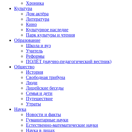
Хроника
Культура
Дом актёра
Литература
Кино
Культурное наследие
Парк культуры и чтения
Образование
Школа и вуз
Учитель
Реформы
ПОЛЁТ (научно-педагогический вестник)
Общество
История
Свободная трибуна
Люди
Лицейские беседы
Семья и дети
Путешествие
Утраты
Наука
Новости и факты
Гуманитарные науки
Естественно-математические науки
Наука в лицах