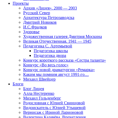
Проекты
Архив «Лицея». 2000 — 2003
Русский Север
Архитектура Петрозаводска
Дмитрий Новиков
И.С.Фрадков
Здоровье
Художественная галерея Дмитрия Москина
Великая Отечественная. 1941 — 1945
Педагогика С. Артемьевой
Педагогика школы
Педагогика двора
Конкурс короткого рассказа «Сестра таланта»
Конкурс «Во весь голос»
Конкурс новой драматургии «Ремарка»
Каким мы помним август 1991-го…
Михаил Швейцер
Блоги
Блог Лицея
Алла Нестеренко
Михаил Гольденберг
Родословная с Юлией Свинцовой
Видоискатель с Юлией Утышевой
Вернисаж с Ириной Ларионовой
Валентина Калачёва. Впечатления