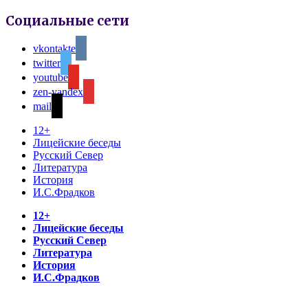
Социальные сети
vkontakte
twitter
youtube
zen-yandex
mail
12+
Лицейские беседы
Русский Север
Литература
История
И.С.Фрадков
12+
Лицейские беседы
Русский Север
Литература
История
И.С.Фрадков