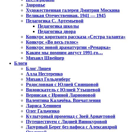
Здоровье
Художественная галерея Дмитрия Москина
Великая Отечественная. 1941 — 1945
Педагогика С. Артемьевой
Педагогика школы
Педагогика двора
Конкурс короткого рассказа «Сестра таланта»
Конкурс «Во весь голос»
Конкурс новой драматургии «Ремарка»
Каким мы помним август 1991-го…
Михаил Швейцер
Блоги
Блог Лицея
Алла Нестеренко
Михаил Гольденберг
Родословная с Юлией Свинцовой
Видоискатель с Юлией Утышевой
Вернисаж с Ириной Ларионовой
Валентина Калачёва. Впечатления
Лариса Хенинен
Олег Гальченко
Культурный променад с Зоей Арнаутовой
Путешествуем с Лидией Винокуровой
Лазурный Берег без пафоса с Александрой