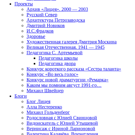
Проекты
Архив «Лицея». 2000 — 2003
Русский Север
Архитектура Петрозаводска
Дмитрий Новиков
И.С.Фрадков
Здоровье
Художественная галерея Дмитрия Москина
Великая Отечественная. 1941 — 1945
Педагогика С. Артемьевой
Педагогика школы
Педагогика двора
Конкурс короткого рассказа «Сестра таланта»
Конкурс «Во весь голос»
Конкурс новой драматургии «Ремарка»
Каким мы помним август 1991-го…
Михаил Швейцер
Блоги
Блог Лицея
Алла Нестеренко
Михаил Гольденберг
Родословная с Юлией Свинцовой
Видоискатель с Юлией Утышевой
Вернисаж с Ириной Ларионовой
Валентина Калачёва. Впечатления