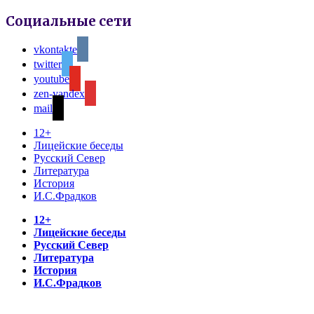
Социальные сети
vkontakte
twitter
youtube
zen-yandex
mail
12+
Лицейские беседы
Русский Север
Литература
История
И.С.Фрадков
12+
Лицейские беседы
Русский Север
Литература
История
И.С.Фрадков