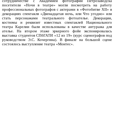
сотрудничестве с Академией фотографии Петрозаводска
посетители «Ночи в театре» могли посмотреть на работу
профессиональных фотографов с актерами в «Фотобитве XII» в
декорациях спектакля «Двенадцатая ночь, или Что угодно» или
стать персонажами театрального фотоателье. Декорации,
костюмы и реквизит известных спектаклей Национального
театра Карелии были использованы в качестве антуража для
ателье. На втором этаже эркерного фойе экспонировалась
выставка студентов СПбГАТИ «12 из 19» (курс сценографов под
руководством Э.С. Кочергина). В финале на большой сцене
состоялось выступление театра «Монтес».