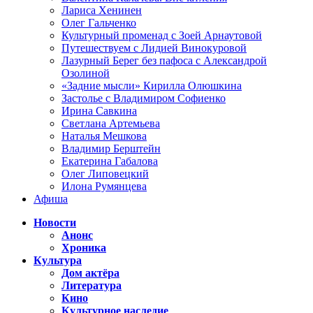
Лариса Хенинен
Олег Гальченко
Культурный променад с Зоей Арнаутовой
Путешествуем с Лидией Винокуровой
Лазурный Берег без пафоса с Александрой
Озолиной
«Задние мысли» Кирилла Олюшкина
Застолье с Владимиром Софиенко
Ирина Савкина
Светлана Артемьева
Наталья Мешкова
Владимир Берштейн
Екатерина Габалова
Олег Липовецкий
Илона Румянцева
Афиша
Новости
Анонс
Хроника
Культура
Дом актёра
Литература
Кино
Культурное наследие