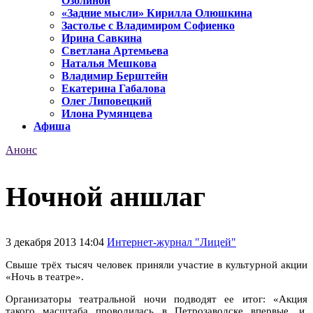
Озолиной
«Задние мысли» Кирилла Олюшкина
Застолье с Владимиром Софиенко
Ирина Савкина
Светлана Артемьева
Наталья Мешкова
Владимир Берштейн
Екатерина Габалова
Олег Липовецкий
Илона Румянцева
Афиша
Анонс
Ночной аншлаг
3 декабря 2013 14:04
Интернет-журнал "Лицей"
Свыше трёх тысяч человек приняли участие в культурной акции
«Ночь в театре».
Организаторы театральной ночи подводят ее итог: «Акция
такого масштаба проводилась в Петрозаводске впервые, и,