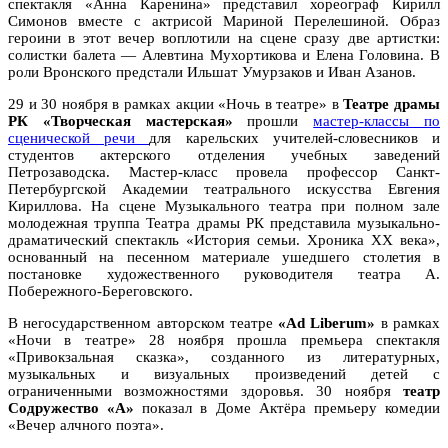
спектакля «Анна Каренина» представил хореограф Кирилл
Симонов вместе с актрисой Мариной Перелешиной. Образ
героини в этот вечер воплотили на сцене сразу две артистки:
солистки балета — Алевтина Мухортикова и Елена Головина. В
роли Вронского предстали Ильшат Умурзаков и Иван Азанов.
29 и 30 ноября в рамках акции «Ночь в театре» в
Театре драмы
РК «Творческая мастерская»
прошли
мастер-классы по
сценической речи
для карельских учителей-словесников и
студентов актерского отделения учебных заведений
Петрозаводска. Мастер-класс провела профессор Санкт-
Петербургской Академии театрального искусства Евгения
Кириллова. На сцене Музыкального театра при полном зале
молодежная труппа Театра драмы РК представила музыкально-
драматический спектакль «История семьи. Хроника XX века»,
основанный на песенном материале ушедшего столетия в
постановке художественного руководителя театра А.
Побережного-Береговского.
В негосударственном авторском театре
«Ad Liberum»
в рамках
«Ночи в театре» 28 ноября прошла премьера спектакля
«Привокзальная сказка», созданного из литературных,
музыкальных и визуальных произведений детей с
ограниченными возможностями здоровья. 30 ноября
театр
Содружество «А»
показал в Доме Актёра премьеру комедии
«Вечер алчного поэта».