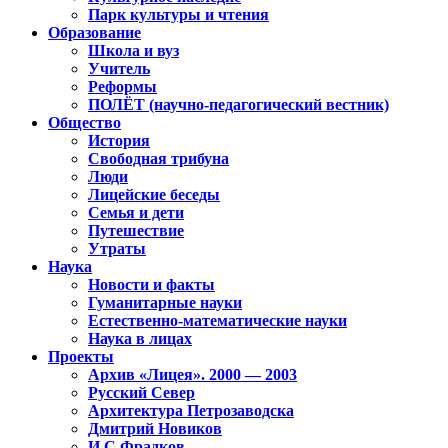
Парк культуры и чтения
Образование
Школа и вуз
Учитель
Реформы
ПОЛЁТ (научно-педагогический вестник)
Общество
История
Свободная трибуна
Люди
Лицейские беседы
Семья и дети
Путешествие
Утраты
Наука
Новости и факты
Гуманитарные науки
Естественно-математические науки
Наука в лицах
Проекты
Архив «Лицея». 2000 — 2003
Русский Север
Архитектура Петрозаводска
Дмитрий Новиков
И.С.Фрадков