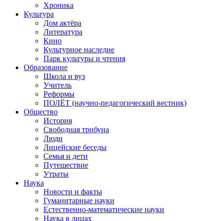
Хроника
Культура
Дом актёра
Литература
Кино
Культурное наследие
Парк культуры и чтения
Образование
Школа и вуз
Учитель
Реформы
ПОЛЁТ (научно-педагогический вестник)
Общество
История
Свободная трибуна
Люди
Лицейские беседы
Семья и дети
Путешествие
Утраты
Наука
Новости и факты
Гуманитарные науки
Естественно-математические науки
Наука в лицах