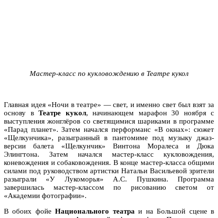
Мастер-класс по кукловождению в Театре кукол
Главная идея «Ночи в театре» — свет, и именно свет был взят за
основу в
Театре кукол
, начинающем марафон 30 ноября с
выступления жонглёров со светящимися шариками в программе
«Парад планет». Затем начался перформанс «В окнах»: сюжет
«Щелкунчика», разыгранный в пантомиме под музыку джаз-
версии балета «Щелкунчик» Винтона Моралеса и Дюка
Элингтона. Затем начался мастер-класс кукловождения,
коневождения и собаковождения. В конце мастер-класса общими
силами под руководством артистки Натальи Васильевой зрители
разыграли «У Лукоморья» А.С. Пушкина. Программа
завершилась мастер-классом по рисованию светом от
«Академии фотографии».
В обоих фойе
Национального театра
и на Большой сцене в