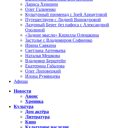
Лариса Хенинен
Олег Гальченко
Культурный променад с Зоей Арнаутовой
Путешествуем с Лидией Винокуровой
Лазурный Берег без пафоса с Александрой
Озолиной
«Задние мысли» Кирилла Олюшкина
Застолье с Владимиром Софиенко
Ирина Савкина
Светлана Артемьева
Наталья Мешкова
Владимир Берштейн
Екатерина Габалова
Олег Липовецкий
Илона Румянцева
Афиша
Новости
Анонс
Хроника
Культура
Дом актёра
Литература
Кино
Культурное наследие