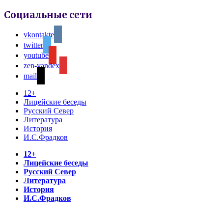
Социальные сети
vkontakte
twitter
youtube
zen-yandex
mail
12+
Лицейские беседы
Русский Север
Литература
История
И.С.Фрадков
12+
Лицейские беседы
Русский Север
Литература
История
И.С.Фрадков