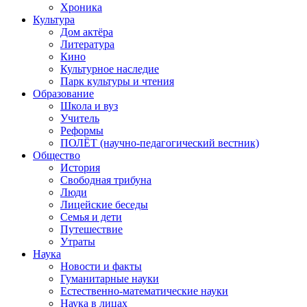
Хроника
Культура
Дом актёра
Литература
Кино
Культурное наследие
Парк культуры и чтения
Образование
Школа и вуз
Учитель
Реформы
ПОЛЁТ (научно-педагогический вестник)
Общество
История
Свободная трибуна
Люди
Лицейские беседы
Семья и дети
Путешествие
Утраты
Наука
Новости и факты
Гуманитарные науки
Естественно-математические науки
Наука в лицах