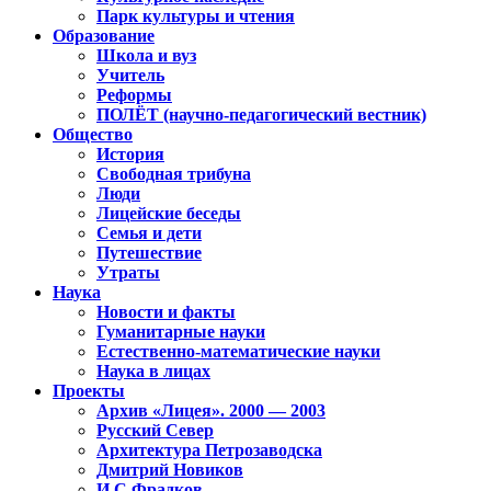
Парк культуры и чтения
Образование
Школа и вуз
Учитель
Реформы
ПОЛЁТ (научно-педагогический вестник)
Общество
История
Свободная трибуна
Люди
Лицейские беседы
Семья и дети
Путешествие
Утраты
Наука
Новости и факты
Гуманитарные науки
Естественно-математические науки
Наука в лицах
Проекты
Архив «Лицея». 2000 — 2003
Русский Север
Архитектура Петрозаводска
Дмитрий Новиков
И.С.Фрадков