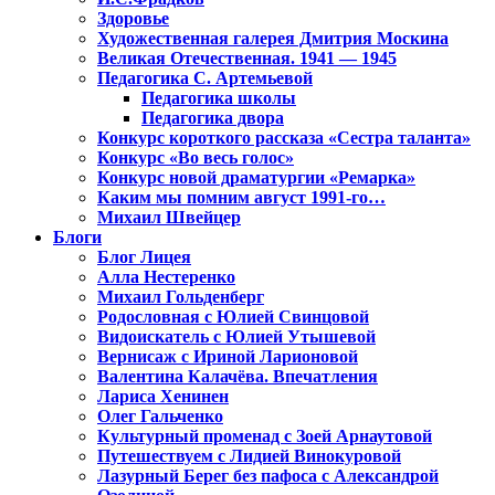
Здоровье
Художественная галерея Дмитрия Москина
Великая Отечественная. 1941 — 1945
Педагогика С. Артемьевой
Педагогика школы
Педагогика двора
Конкурс короткого рассказа «Сестра таланта»
Конкурс «Во весь голос»
Конкурс новой драматургии «Ремарка»
Каким мы помним август 1991-го…
Михаил Швейцер
Блоги
Блог Лицея
Алла Нестеренко
Михаил Гольденберг
Родословная с Юлией Свинцовой
Видоискатель с Юлией Утышевой
Вернисаж с Ириной Ларионовой
Валентина Калачёва. Впечатления
Лариса Хенинен
Олег Гальченко
Культурный променад с Зоей Арнаутовой
Путешествуем с Лидией Винокуровой
Лазурный Берег без пафоса с Александрой