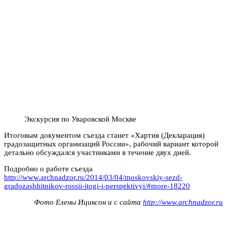
Экскурсия по Уваровской Москве
Итоговым документом съезда станет «Хартия (Декларация)
градозащитных организаций России», рабочий вариант которой
детально обсуждался участниками в течение двух дней.
Подробно о работе съезда
http://www.archnadzor.ru/2014/03/04/moskovskiy-sezd-
gradozashhitnikov-rossii-itogi-i-perspektivyi/#more-18220
Фото Елены Ициксон и с сайта
http://www.archnadzor.ru