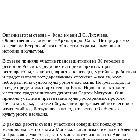
Организаторы съезда – Фонд имени Д.С. Лихачева,
Общественное движение «Архнадзор», Санкт-Петербургское
отделение Всероссийского общества охраны памятников
истории и культуры.
В съезде приняли участие градозащитники из 30 городов и
регионов России. Среди них историки, архитекторы,
реставраторы, эксперты, юристы, краеведы, музейные работники
и представители государственных структур – все те, кому
небезразлична судьба культурного наследия. Петрозаводск на
съезде представляли архитектор Елена Ициксон и активист
местного градозащитного движения Сергей Мятухин. Они
приняли участие в презентации культуроохранных проблем
Петрозаводска, а также обсуждении предложений по внесению
изменений в действующее законодательство об объектах
культурного наследия.
В рамках работы съезда участники совершили поездку по
мемориальным объектам Москвы, связанным с именами Алексея
и Прасковьи Уваровых, в том числе посетили палаты Аверкия
Кириллова на Берсеневской набережной, в которых много лет