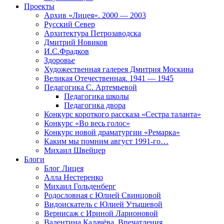
Проекты
Архив «Лицея». 2000 — 2003
Русский Север
Архитектура Петрозаводска
Дмитрий Новиков
И.С.Фрадков
Здоровье
Художественная галерея Дмитрия Москина
Великая Отечественная. 1941 — 1945
Педагогика С. Артемьевой
Педагогика школы
Педагогика двора
Конкурс короткого рассказа «Сестра таланта»
Конкурс «Во весь голос»
Конкурс новой драматургии «Ремарка»
Каким мы помним август 1991-го…
Михаил Швейцер
Блоги
Блог Лицея
Алла Нестеренко
Михаил Гольденберг
Родословная с Юлией Свинцовой
Видоискатель с Юлией Утышевой
Вернисаж с Ириной Ларионовой
Валентина Калачёва. Впечатления