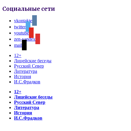
Социальные сети
vkontakte
twitter
youtube
zen-yandex
mail
12+
Лицейские беседы
Русский Север
Литература
История
И.С.Фрадков
12+
Лицейские беседы
Русский Север
Литература
История
И.С.Фрадков