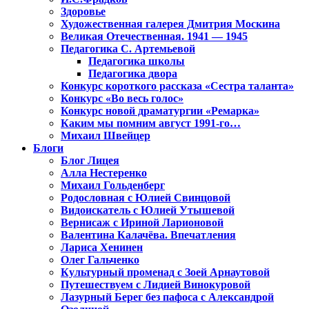
Здоровье
Художественная галерея Дмитрия Москина
Великая Отечественная. 1941 — 1945
Педагогика С. Артемьевой
Педагогика школы
Педагогика двора
Конкурс короткого рассказа «Сестра таланта»
Конкурс «Во весь голос»
Конкурс новой драматургии «Ремарка»
Каким мы помним август 1991-го…
Михаил Швейцер
Блоги
Блог Лицея
Алла Нестеренко
Михаил Гольденберг
Родословная с Юлией Свинцовой
Видоискатель с Юлией Утышевой
Вернисаж с Ириной Ларионовой
Валентина Калачёва. Впечатления
Лариса Хенинен
Олег Гальченко
Культурный променад с Зоей Арнаутовой
Путешествуем с Лидией Винокуровой
Лазурный Берег без пафоса с Александрой