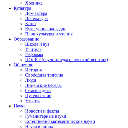
Хроника
Культура
Дом актёра
Литература
Кино
Культурное наследие
Парк культуры и чтения
Образование
Школа и вуз
Учитель
Реформы
ПОЛЁТ (научно-педагогический вестник)
Общество
История
Свободная трибуна
Люди
Лицейские беседы
Семья и дети
Путешествие
Утраты
Наука
Новости и факты
Гуманитарные науки
Естественно-математические науки
Наука в лицах