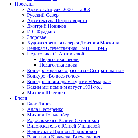
Проекты
Архив «Лицея». 2000 — 2003
Русский Север
Архитектура Петрозаводска
Дмитрий Новиков
И.С.Фрадков
Здоровье
Художественная галерея Дмитрия Москина
Великая Отечественная. 1941 — 1945
Педагогика С. Артемьевой
Педагогика школы
Педагогика двора
Конкурс короткого рассказа «Сестра таланта»
Конкурс «Во весь голос»
Конкурс новой драматургии «Ремарка»
Каким мы помним август 1991-го…
Михаил Швейцер
Блоги
Блог Лицея
Алла Нестеренко
Михаил Гольденберг
Родословная с Юлией Свинцовой
Видоискатель с Юлией Утышевой
Вернисаж с Ириной Ларионовой
Валентина Калачёва. Впечатления