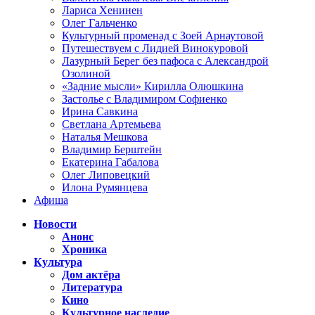
Лариса Хенинен
Олег Гальченко
Культурный променад с Зоей Арнаутовой
Путешествуем с Лидией Винокуровой
Лазурный Берег без пафоса с Александрой
Озолиной
«Задние мысли» Кирилла Олюшкина
Застолье с Владимиром Софиенко
Ирина Савкина
Светлана Артемьева
Наталья Мешкова
Владимир Берштейн
Екатерина Габалова
Олег Липовецкий
Илона Румянцева
Афиша
Новости
Анонс
Хроника
Культура
Дом актёра
Литература
Кино
Культурное наследие