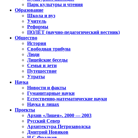
Парк культуры и чтения
Образование
Школа и вуз
Учитель
Реформы
ПОЛЁТ (научно-педагогический вестник)
Общество
История
Свободная трибуна
Люди
Лицейские беседы
Семья и дети
Путешествие
Утраты
Наука
Новости и факты
Гуманитарные науки
Естественно-математические науки
Наука в лицах
Проекты
Архив «Лицея». 2000 — 2003
Русский Север
Архитектура Петрозаводска
Дмитрий Новиков
И.С.Фрадков