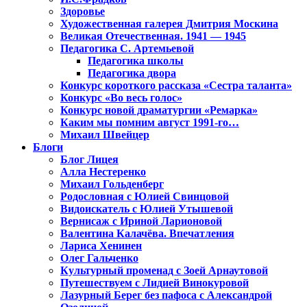
Здоровье
Художественная галерея Дмитрия Москина
Великая Отечественная. 1941 — 1945
Педагогика С. Артемьевой
Педагогика школы
Педагогика двора
Конкурс короткого рассказа «Сестра таланта»
Конкурс «Во весь голос»
Конкурс новой драматургии «Ремарка»
Каким мы помним август 1991-го…
Михаил Швейцер
Блоги
Блог Лицея
Алла Нестеренко
Михаил Гольденберг
Родословная с Юлией Свинцовой
Видоискатель с Юлией Утышевой
Вернисаж с Ириной Ларионовой
Валентина Калачёва. Впечатления
Лариса Хенинен
Олег Гальченко
Культурный променад с Зоей Арнаутовой
Путешествуем с Лидией Винокуровой
Лазурный Берег без пафоса с Александрой