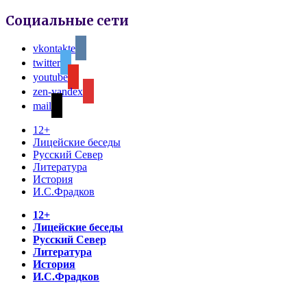
Социальные сети
vkontakte
twitter
youtube
zen-yandex
mail
12+
Лицейские беседы
Русский Север
Литература
История
И.С.Фрадков
12+
Лицейские беседы
Русский Север
Литература
История
И.С.Фрадков