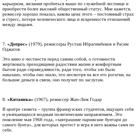
карьеризм, желания пробиться выше по служебной лестнице и
приобрести более высокий общественный статус. Мне кажется,
режиссер хорошо показал, какова цена этого – постоянный страх
и стресс, потеря человеческого лица и искренности отношений
между людьми.
7.
«Допрос»
(1979), режиссеры Рустам Ибрагимбеков и Расим
Оджагов
Это кино о честности перед самим собой, о готовности
жертвовать преходящими радостями жизни и комфортным
бытом ради справедливости, ради того, чтобы зло было
наказано, чтобы оно знало, что несмотря на все его рогатки, на
большие деньги и связи, оно получит по заслугам.
8.
«Китаянка»
(1967), режиссер Жан-Люк Годар
В центре сюжета – группа французских студентов, ищущих себя
и увлекающихся модным политическим направлением. Это
поколение мая 1968 года, «завтрашние парижские бунтари до
самого бунта», для которых протест и игра в него важны сами по
себе.