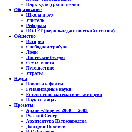
Парк культуры и чтения
Образование
Школа и вуз
Учитель
Реформы
ПОЛЁТ (научно-педагогический вестник)
Общество
История
Свободная трибуна
Люди
Лицейские беседы
Семья и дети
Путешествие
Утраты
Наука
Новости и факты
Гуманитарные науки
Естественно-математические науки
Наука в лицах
Проекты
Архив «Лицея». 2000 — 2003
Русский Север
Архитектура Петрозаводска
Дмитрий Новиков
И.С.Фрадков