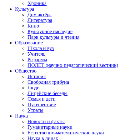
Хроника
Культура
Дом актёра
Литература
Кино
Культурное наследие
Парк культуры и чтения
Образование
Школа и вуз
Учитель
Реформы
ПОЛЁТ (научно-педагогический вестник)
Общество
История
Свободная трибуна
Люди
Лицейские беседы
Семья и дети
Путешествие
Утраты
Наука
Новости и факты
Гуманитарные науки
Естественно-математические науки
Наука в лицах