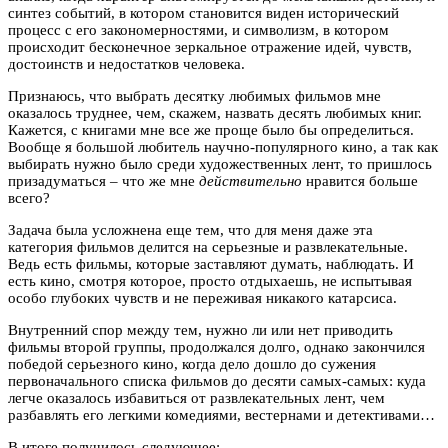
синтез событий, в котором становится виден исторический
процесс с его закономерностями, и символизм, в котором
происходит бесконечное зеркальное отражение идей, чувств,
достоинств и недостатков человека.
Признаюсь, что выбрать десятку любимых фильмов мне
оказалось труднее, чем, скажем, назвать десять любимых книг.
Кажется, с книгами мне все же проще было бы определиться.
Вообще я большой любитель научно-популярного кино, а так как
выбирать нужно было среди художественных лент, то пришлось
призадуматься – что же мне
действительно
нравится больше
всего?
Задача была усложнена еще тем, что для меня даже эта
категория фильмов делится на серьезные и развлекательные.
Ведь есть фильмы, которые заставляют думать, наблюдать. И
есть кино, смотря которое, просто отдыхаешь, не испытывая
особо глубоких чувств и не переживая никакого катарсиса.
Внутренний спор между тем, нужно ли или нет приводить
фильмы второй группы, продолжался долго, однако закончился
победой серьезного кино, когда дело дошло до сужения
первоначального списка фильмов до десяти самых-самых: куда
легче оказалось избавиться от развлекательных лент, чем
разбавлять его легкими комедиями, вестернами и детективами…
В итоге получилось следующее: