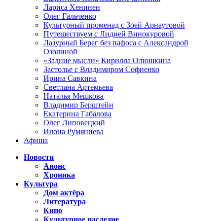
Лариса Хенинен
Олег Гальченко
Культурный променад с Зоей Арнаутовой
Путешествуем с Лидией Винокуровой
Лазурный Берег без пафоса с Александрой
Озолиной
«Задние мысли» Кирилла Олюшкина
Застолье с Владимиром Софиенко
Ирина Савкина
Светлана Артемьева
Наталья Мешкова
Владимир Берштейн
Екатерина Габалова
Олег Липовецкий
Илона Румянцева
Афиша
Новости
Анонс
Хроника
Культура
Дом актёра
Литература
Кино
Культурное наследие