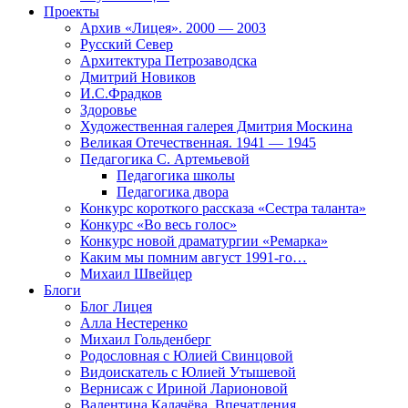
Проекты
Архив «Лицея». 2000 — 2003
Русский Север
Архитектура Петрозаводска
Дмитрий Новиков
И.С.Фрадков
Здоровье
Художественная галерея Дмитрия Москина
Великая Отечественная. 1941 — 1945
Педагогика С. Артемьевой
Педагогика школы
Педагогика двора
Конкурс короткого рассказа «Сестра таланта»
Конкурс «Во весь голос»
Конкурс новой драматургии «Ремарка»
Каким мы помним август 1991-го…
Михаил Швейцер
Блоги
Блог Лицея
Алла Нестеренко
Михаил Гольденберг
Родословная с Юлией Свинцовой
Видоискатель с Юлией Утышевой
Вернисаж с Ириной Ларионовой
Валентина Калачёва. Впечатления