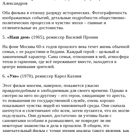
Александров
Оба фильма я отношу разряду исторических. Фотографичность
изображаемых событий, детальные подробности общественно-
политических процессов и чувство эпохи – главные и
отличительные их достоинства.
5.
«Наш дом»
(1965), режиссер Василий Пронин
На фоне Москвы 60-х годов прошлого века течет жизнь обычной
семьи, с ее радостями и бедами. Каждый герой – цельный и
законченный характер. Сама семья, отношения в ней, атмосфера
тепла и гармонии, где всё переживают вместе, находится в
центре внимания зрителей.
6.
«Ухо»
(1970), режиссер Карел Кахиня
Этот фильм многим, наверное, покажется ужасно
правдоподобным и злободневным для своего времени. Однако я
смотрю на него по-другому – его герои, ожидающие то ареста,
то повышения по государственной службе, очень хорошо
показывают чувства людей из чиновничьей среды. Они сначала
шепчутся и сплетничают обо всем, затем пугаются, что их могли
подслушать. Они думают, достаточно ли учтивы были с
сановитыми особами и размышляют, не повредят ли им
некоторые знакомства и дела в прошлом. В общем, это
замечательный фильм с точки зрения анализа такого явления, как