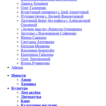
Лариса Хенинен
Олег Гальченко
Культурный променад с Зоей Арнаутовой
Путешествуем с Лидией Винокуровой
Лазурный Берег без пафоса с Александрой
Озолиной
«Задние мысли» Кирилла Олюшкина
Застолье с Владимиром Софиенко
Ирина Савкина
Светлана Артемьева
Наталья Мешкова
Владимир Берштейн
Екатерина Габалова
Олег Липовецкий
Илона Румянцева
Афиша
Новости
Анонс
Хроника
Культура
Дом актёра
Литература
Кино
Культурное наследие