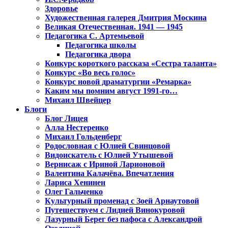
Здоровье
Художественная галерея Дмитрия Москина
Великая Отечественная. 1941 — 1945
Педагогика С. Артемьевой
Педагогика школы
Педагогика двора
Конкурс короткого рассказа «Сестра таланта»
Конкурс «Во весь голос»
Конкурс новой драматургии «Ремарка»
Каким мы помним август 1991-го…
Михаил Швейцер
Блоги
Блог Лицея
Алла Нестеренко
Михаил Гольденберг
Родословная с Юлией Свинцовой
Видоискатель с Юлией Утышевой
Вернисаж с Ириной Ларионовой
Валентина Калачёва. Впечатления
Лариса Хенинен
Олег Гальченко
Культурный променад с Зоей Арнаутовой
Путешествуем с Лидией Винокуровой
Лазурный Берег без пафоса с Александрой