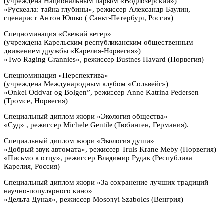
(учреждена Национальным парком «Водлозерский»)
«Рускеала: тайна глубины», режиссер Александр Баулин,
сценарист Антон Юшко ( Санкт-Петербург, Россия)
Спецноминация «Свежий ветер»
(учреждена Карельским республиканским общественным
движением дружбы «Карелия-Норвегия»)
«Two Raging Grannies», режиссер Bustnes Havard (Норвегия)
Спецноминация «Перспектива»
(учреждена Международным клубом «Сольвейг»)
«Onkel Oddvar og Bolgen”, режиссер Anne Katrina Pedersen
(Тромсе, Норвегия)
Специальный диплом жюри «Экология общества»
«Суд» , режиссер Michele Gentile (Тюбинген, Германия).
Специальный диплом жюри «Экология души»
«Добрый звук автомата», режиссер Truls Krane Meby (Норвегия)
«Письмо к отцу», режиссер Владимир Рудак (Республика
Карелия, Россия)
Специальный диплом жюри «За сохранение лучших традиций
научно-популярного кино»
«Дельта Дуная», режиссер Mosonyi Szabolcs (Венгрия)