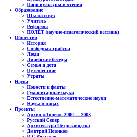
Парк культуры и чтения
Образование
Школа и вуз
Учитель
Реформы
ПОЛЁТ (научно-педагогический вестник)
Общество
История
Свободная трибуна
Люди
Лицейские беседы
Семья и дети
Путешествие
Утраты
Наука
Новости и факты
Гуманитарные науки
Естественно-математические науки
Наука в лицах
Проекты
Архив «Лицея». 2000 — 2003
Русский Север
Архитектура Петрозаводска
Дмитрий Новиков
И.С.Фрадков