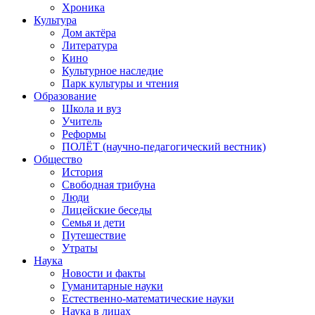
Хроника
Культура
Дом актёра
Литература
Кино
Культурное наследие
Парк культуры и чтения
Образование
Школа и вуз
Учитель
Реформы
ПОЛЁТ (научно-педагогический вестник)
Общество
История
Свободная трибуна
Люди
Лицейские беседы
Семья и дети
Путешествие
Утраты
Наука
Новости и факты
Гуманитарные науки
Естественно-математические науки
Наука в лицах