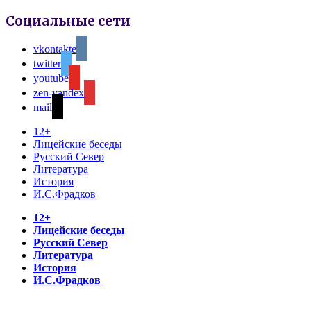
Социальные сети
vkontakte
twitter
youtube
zen-yandex
mail
12+
Лицейские беседы
Русский Север
Литература
История
И.С.Фрадков
12+
Лицейские беседы
Русский Север
Литература
История
И.С.Фрадков