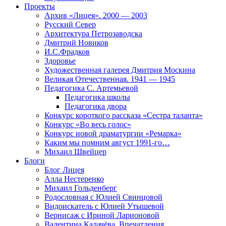
Проекты
Архив «Лицея». 2000 — 2003
Русский Север
Архитектура Петрозаводска
Дмитрий Новиков
И.С.Фрадков
Здоровье
Художественная галерея Дмитрия Москина
Великая Отечественная. 1941 — 1945
Педагогика С. Артемьевой
Педагогика школы
Педагогика двора
Конкурс короткого рассказа «Сестра таланта»
Конкурс «Во весь голос»
Конкурс новой драматургии «Ремарка»
Каким мы помним август 1991-го…
Михаил Швейцер
Блоги
Блог Лицея
Алла Нестеренко
Михаил Гольденберг
Родословная с Юлией Свинцовой
Видоискатель с Юлией Утышевой
Вернисаж с Ириной Ларионовой
Валентина Калачёва. Впечатления