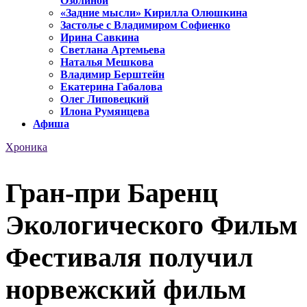
Озолиной
«Задние мысли» Кирилла Олюшкина
Застолье с Владимиром Софиенко
Ирина Савкина
Светлана Артемьева
Наталья Мешкова
Владимир Берштейн
Екатерина Габалова
Олег Липовецкий
Илона Румянцева
Афиша
Хроника
Гран-при Баренц
Экологического Фильм
Фестиваля получил
норвежский фильм