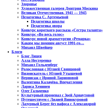
Здоровье
Художественная галерея Дмитрия Москина
Великая Отечественная. 1941 — 1945
Педагогика С. Артемьевой
Педагогика школы
Педагогика двора
Конкурс короткого рассказа «Сестра таланта»
Конкурс «Во весь голос»
Конкурс новой драматургии «Ремарка»
Каким мы помним август 1991-го…
Михаил Швейцер
Блоги
Блог Лицея
Алла Нестеренко
Михаил Гольденберг
Родословная с Юлией Свинцовой
Видоискатель с Юлией Утышевой
Вернисаж с Ириной Ларионовой
Валентина Калачёва. Впечатления
Лариса Хенинен
Олег Гальченко
Культурный променад с Зоей Арнаутовой
Путешествуем с Лидией Винокуровой
Лазурный Берег без пафоса с Александрой