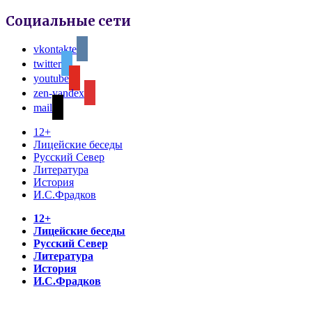
Социальные сети
vkontakte
twitter
youtube
zen-yandex
mail
12+
Лицейские беседы
Русский Север
Литература
История
И.С.Фрадков
12+
Лицейские беседы
Русский Север
Литература
История
И.С.Фрадков