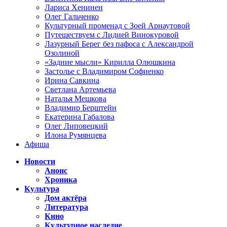
Лариса Хенинен
Олег Гальченко
Культурный променад с Зоей Арнаутовой
Путешествуем с Лидией Винокуровой
Лазурный Берег без пафоса с Александрой
Озолиной
«Задние мысли» Кирилла Олюшкина
Застолье с Владимиром Софиенко
Ирина Савкина
Светлана Артемьева
Наталья Мешкова
Владимир Берштейн
Екатерина Габалова
Олег Липовецкий
Илона Румянцева
Афиша
Новости
Анонс
Хроника
Культура
Дом актёра
Литература
Кино
Культурное наследие