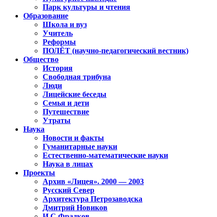
Парк культуры и чтения
Образование
Школа и вуз
Учитель
Реформы
ПОЛЁТ (научно-педагогический вестник)
Общество
История
Свободная трибуна
Люди
Лицейские беседы
Семья и дети
Путешествие
Утраты
Наука
Новости и факты
Гуманитарные науки
Естественно-математические науки
Наука в лицах
Проекты
Архив «Лицея». 2000 — 2003
Русский Север
Архитектура Петрозаводска
Дмитрий Новиков
И.С.Фрадков