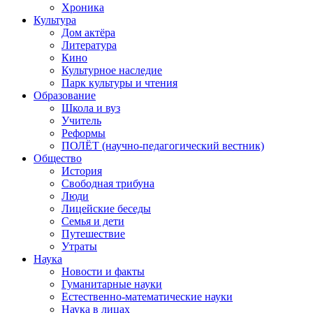
Хроника
Культура
Дом актёра
Литература
Кино
Культурное наследие
Парк культуры и чтения
Образование
Школа и вуз
Учитель
Реформы
ПОЛЁТ (научно-педагогический вестник)
Общество
История
Свободная трибуна
Люди
Лицейские беседы
Семья и дети
Путешествие
Утраты
Наука
Новости и факты
Гуманитарные науки
Естественно-математические науки
Наука в лицах