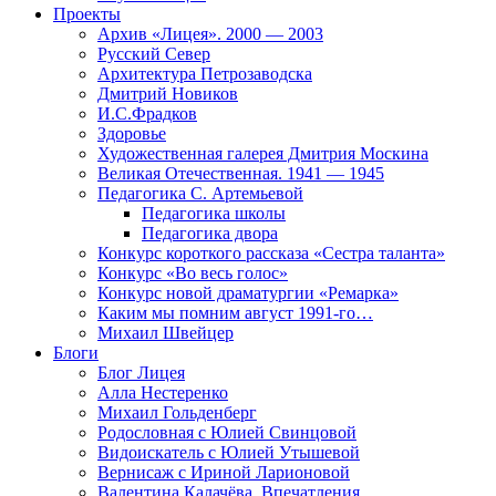
Проекты
Архив «Лицея». 2000 — 2003
Русский Север
Архитектура Петрозаводска
Дмитрий Новиков
И.С.Фрадков
Здоровье
Художественная галерея Дмитрия Москина
Великая Отечественная. 1941 — 1945
Педагогика С. Артемьевой
Педагогика школы
Педагогика двора
Конкурс короткого рассказа «Сестра таланта»
Конкурс «Во весь голос»
Конкурс новой драматургии «Ремарка»
Каким мы помним август 1991-го…
Михаил Швейцер
Блоги
Блог Лицея
Алла Нестеренко
Михаил Гольденберг
Родословная с Юлией Свинцовой
Видоискатель с Юлией Утышевой
Вернисаж с Ириной Ларионовой
Валентина Калачёва. Впечатления