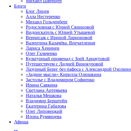
Михаил Швейцер
Блоги
Блог Лицея
Алла Нестеренко
Михаил Гольденберг
Родословная с Юлией Свинцовой
Видоискатель с Юлией Утышевой
Вернисаж с Ириной Ларионовой
Валентина Калачёва. Впечатления
Лариса Хенинен
Олег Гальченко
Культурный променад с Зоей Арнаутовой
Путешествуем с Лидией Винокуровой
Лазурный Берег без пафоса с Александрой Озолино
«Задние мысли» Кирилла Олюшкина
Застолье с Владимиром Софиенко
Ирина Савкина
Светлана Артемьева
Наталья Мешкова
Владимир Берштейн
Екатерина Габалова
Олег Липовецкий
Илона Румянцева
Афиша