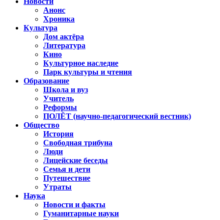
Новости
Анонс
Хроника
Культура
Дом актёра
Литература
Кино
Культурное наследие
Парк культуры и чтения
Образование
Школа и вуз
Учитель
Реформы
ПОЛЁТ (научно-педагогический вестник)
Общество
История
Свободная трибуна
Люди
Лицейские беседы
Семья и дети
Путешествие
Утраты
Наука
Новости и факты
Гуманитарные науки