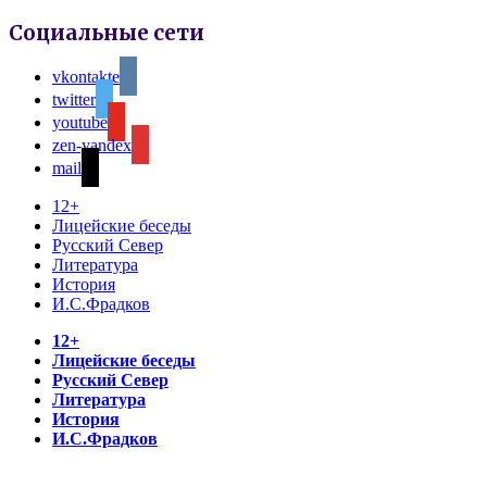
Социальные сети
vkontakte
twitter
youtube
zen-yandex
mail
12+
Лицейские беседы
Русский Север
Литература
История
И.С.Фрадков
12+
Лицейские беседы
Русский Север
Литература
История
И.С.Фрадков