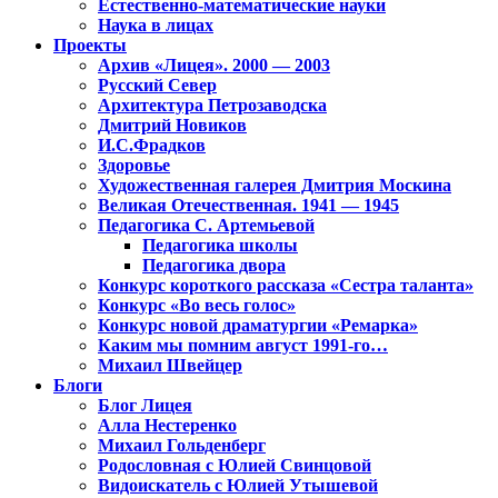
Естественно-математические науки
Наука в лицах
Проекты
Архив «Лицея». 2000 — 2003
Русский Север
Архитектура Петрозаводска
Дмитрий Новиков
И.С.Фрадков
Здоровье
Художественная галерея Дмитрия Москина
Великая Отечественная. 1941 — 1945
Педагогика С. Артемьевой
Педагогика школы
Педагогика двора
Конкурс короткого рассказа «Сестра таланта»
Конкурс «Во весь голос»
Конкурс новой драматургии «Ремарка»
Каким мы помним август 1991-го…
Михаил Швейцер
Блоги
Блог Лицея
Алла Нестеренко
Михаил Гольденберг
Родословная с Юлией Свинцовой
Видоискатель с Юлией Утышевой