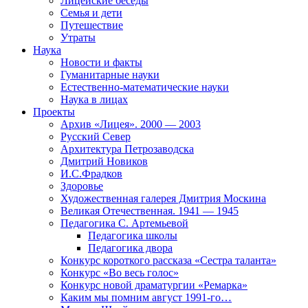
Лицейские беседы
Семья и дети
Путешествие
Утраты
Наука
Новости и факты
Гуманитарные науки
Естественно-математические науки
Наука в лицах
Проекты
Архив «Лицея». 2000 — 2003
Русский Север
Архитектура Петрозаводска
Дмитрий Новиков
И.С.Фрадков
Здоровье
Художественная галерея Дмитрия Москина
Великая Отечественная. 1941 — 1945
Педагогика С. Артемьевой
Педагогика школы
Педагогика двора
Конкурс короткого рассказа «Сестра таланта»
Конкурс «Во весь голос»
Конкурс новой драматургии «Ремарка»
Каким мы помним август 1991-го…