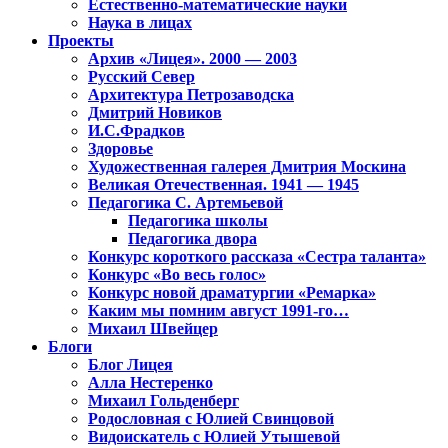
Естественно-математические науки
Наука в лицах
Проекты
Архив «Лицея». 2000 — 2003
Русский Север
Архитектура Петрозаводска
Дмитрий Новиков
И.С.Фрадков
Здоровье
Художественная галерея Дмитрия Москина
Великая Отечественная. 1941 — 1945
Педагогика С. Артемьевой
Педагогика школы
Педагогика двора
Конкурс короткого рассказа «Сестра таланта»
Конкурс «Во весь голос»
Конкурс новой драматургии «Ремарка»
Каким мы помним август 1991-го…
Михаил Швейцер
Блоги
Блог Лицея
Алла Нестеренко
Михаил Гольденберг
Родословная с Юлией Свинцовой
Видоискатель с Юлией Утышевой