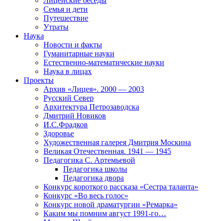
Лицейские беседы
Семья и дети
Путешествие
Утраты
Наука
Новости и факты
Гуманитарные науки
Естественно-математические науки
Наука в лицах
Проекты
Архив «Лицея». 2000 — 2003
Русский Север
Архитектура Петрозаводска
Дмитрий Новиков
И.С.Фрадков
Здоровье
Художественная галерея Дмитрия Москина
Великая Отечественная. 1941 — 1945
Педагогика С. Артемьевой
Педагогика школы
Педагогика двора
Конкурс короткого рассказа «Сестра таланта»
Конкурс «Во весь голос»
Конкурс новой драматургии «Ремарка»
Каким мы помним август 1991-го…