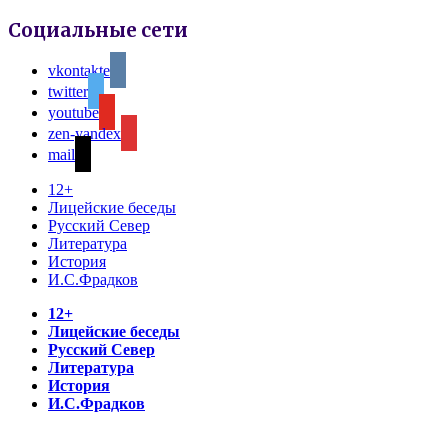
Социальные сети
vkontakte
twitter
youtube
zen-yandex
mail
12+
Лицейские беседы
Русский Север
Литература
История
И.С.Фрадков
12+
Лицейские беседы
Русский Север
Литература
История
И.С.Фрадков