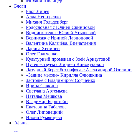
Михаил Швейцер
Блоги
Блог Лицея
Алла Нестеренко
Михаил Гольденберг
Родословная с Юлией Свинцовой
Видоискатель с Юлией Утышевой
Вернисаж с Ириной Ларионовой
Валентина Калачёва. Впечатления
Лариса Хенинен
Олег Гальченко
Культурный променад с Зоей Арнаутовой
Путешествуем с Лидией Винокуровой
Лазурный Берег без пафоса с Александрой Озолино
«Задние мысли» Кирилла Олюшкина
Застолье с Владимиром Софиенко
Ирина Савкина
Светлана Артемьева
Наталья Мешкова
Владимир Берштейн
Екатерина Габалова
Олег Липовецкий
Илона Румянцева
Афиша