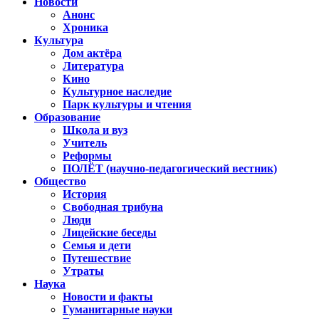
Новости
Анонс
Хроника
Культура
Дом актёра
Литература
Кино
Культурное наследие
Парк культуры и чтения
Образование
Школа и вуз
Учитель
Реформы
ПОЛЁТ (научно-педагогический вестник)
Общество
История
Свободная трибуна
Люди
Лицейские беседы
Семья и дети
Путешествие
Утраты
Наука
Новости и факты
Гуманитарные науки