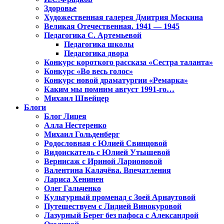
Здоровье
Художественная галерея Дмитрия Москина
Великая Отечественная. 1941 — 1945
Педагогика С. Артемьевой
Педагогика школы
Педагогика двора
Конкурс короткого рассказа «Сестра таланта»
Конкурс «Во весь голос»
Конкурс новой драматургии «Ремарка»
Каким мы помним август 1991-го…
Михаил Швейцер
Блоги
Блог Лицея
Алла Нестеренко
Михаил Гольденберг
Родословная с Юлией Свинцовой
Видоискатель с Юлией Утышевой
Вернисаж с Ириной Ларионовой
Валентина Калачёва. Впечатления
Лариса Хенинен
Олег Гальченко
Культурный променад с Зоей Арнаутовой
Путешествуем с Лидией Винокуровой
Лазурный Берег без пафоса с Александрой