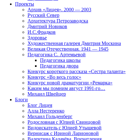
Проекты
Архив «Лицея». 2000 — 2003
Русский Север
Архитектура Петрозаводска
Дмитрий Новиков
И.С.Фрадков
Здоровье
Художественная галерея Дмитрия Москина
Великая Отечественная. 1941 — 1945
Педагогика С. Артемьевой
Педагогика школы
Педагогика двора
Конкурс короткого рассказа «Сестра таланта»
Конкурс «Во весь голос»
Конкурс новой драматургии «Ремарка»
Каким мы помним август 1991-го…
Михаил Швейцер
Блоги
Блог Лицея
Алла Нестеренко
Михаил Гольденберг
Родословная с Юлией Свинцовой
Видоискатель с Юлией Утышевой
Вернисаж с Ириной Ларионовой
Валентина Калачёва. Впечатления