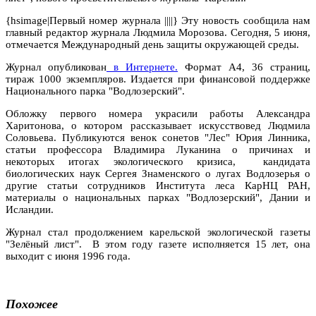
{hsimage|Первый номер журнала ||||} Эту новость сообщила нам
главный редактор журнала Людмила Морозова. Сегодня, 5 июня,
отмечается Международный день защиты окружающей среды.
Журнал опубликован
в Интернете.
Формат А4, 36 страниц,
тираж 1000 экземпляров. Издается при финансовой поддержке
Национального парка "Водлозерский".
Обложку первого номера украсили работы Александра
Харитонова, о котором рассказывает искусствовед Людмила
Соловьева. Публикуются венок сонетов "Лес" Юрия Линника,
статьи профессора Владимира Луканина о причинах и
некоторых итогах экологического кризиса, кандидата
биологических наук Сергея Знаменского о лугах Водлозерья о
другие статьи сотрудников Института леса КарНЦ РАН,
материалы о национальных парках "Водлозерский", Дании и
Исландии.
Журнал стал продолжением карельской экологической газеты
"Зелёный лист". В этом году газете исполняется 15 лет, она
выходит с июня 1996 года.
Похожее