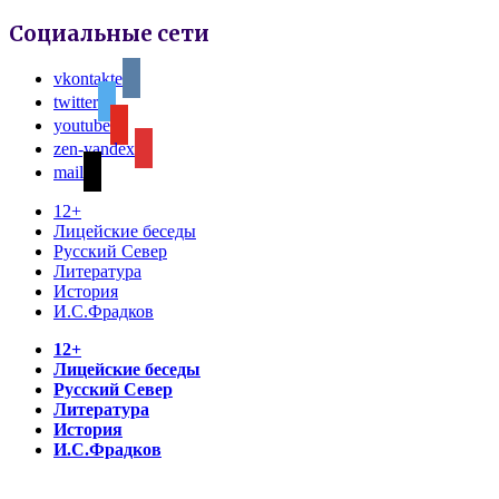
Социальные сети
vkontakte
twitter
youtube
zen-yandex
mail
12+
Лицейские беседы
Русский Север
Литература
История
И.С.Фрадков
12+
Лицейские беседы
Русский Север
Литература
История
И.С.Фрадков