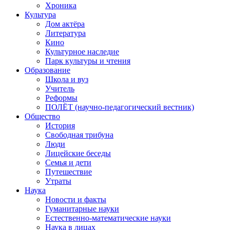
Хроника
Культура
Дом актёра
Литература
Кино
Культурное наследие
Парк культуры и чтения
Образование
Школа и вуз
Учитель
Реформы
ПОЛЁТ (научно-педагогический вестник)
Общество
История
Свободная трибуна
Люди
Лицейские беседы
Семья и дети
Путешествие
Утраты
Наука
Новости и факты
Гуманитарные науки
Естественно-математические науки
Наука в лицах