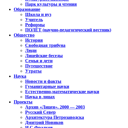
Парк культуры и чтения
Образование
Школа и вуз
Учитель
Реформы
ПОЛЁТ (научно-педагогический вестник)
Общество
История
Свободная трибуна
Люди
Лицейские беседы
Семья и дети
Путешествие
Утраты
Наука
Новости и факты
Гуманитарные науки
Естественно-математические науки
Наука в лицах
Проекты
Архив «Лицея». 2000 — 2003
Русский Север
Архитектура Петрозаводска
Дмитрий Новиков
И.С.Фрадков