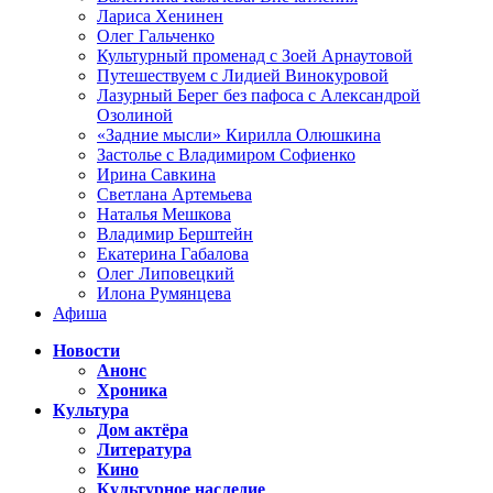
Лариса Хенинен
Олег Гальченко
Культурный променад с Зоей Арнаутовой
Путешествуем с Лидией Винокуровой
Лазурный Берег без пафоса с Александрой
Озолиной
«Задние мысли» Кирилла Олюшкина
Застолье с Владимиром Софиенко
Ирина Савкина
Светлана Артемьева
Наталья Мешкова
Владимир Берштейн
Екатерина Габалова
Олег Липовецкий
Илона Румянцева
Афиша
Новости
Анонс
Хроника
Культура
Дом актёра
Литература
Кино
Культурное наследие