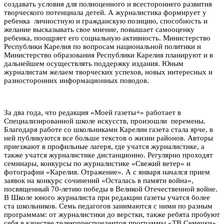
создавать условия для полноценного и всестороннего развития
творческого потенциала детей. А журналистика формирует у
ребенка личностную и гражданскую позицию, способность и
желание высказывать свое мнение, повышает самооценку
ребенка, поощряет его социальную активность. Министерство
Республики Карелия по вопросам национальной политики и
Министерство образования Республики Карелия планируют и в
дальнейшем осуществлять поддержку издания. Юным
журналистам желаем творческих успехов, новых интересных и
разносторонних информационных поводов.
За два года, что редакция «Моей газеты+» работает в
Специализированной школе искусств, произошли перемены.
Благодаря работе со школьниками Карелии газета стала ярче, в
ней публикуются все больше текстов о жизни районов. Авторы
приезжают в профильные лагеря, где учатся журналистике, а
также учатся журналистике дистанционно. Регулярно проходят
семинары, конкурсы по журналистике «Свежий ветер» и
фотографии «Карелия. Отражение». А с января начался прием
заявок на конкурс сочинений «Осталась в памяти война»,
посвященный 70-летию победы в Великой Отечественной войне.
В Школе юного журналиста при редакции газеты учатся более
ста школьников. Семь педагогов занимаются с ними по разным
программам: от журналистики до верстки, также ребята пробуют
себя в качестве телекорреспондентов программы «ТВ Семечки»