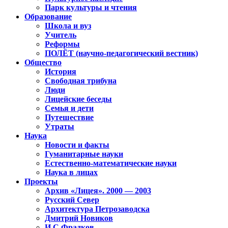
Парк культуры и чтения
Образование
Школа и вуз
Учитель
Реформы
ПОЛЁТ (научно-педагогический вестник)
Общество
История
Свободная трибуна
Люди
Лицейские беседы
Семья и дети
Путешествие
Утраты
Наука
Новости и факты
Гуманитарные науки
Естественно-математические науки
Наука в лицах
Проекты
Архив «Лицея». 2000 — 2003
Русский Север
Архитектура Петрозаводска
Дмитрий Новиков
И.С.Фрадков