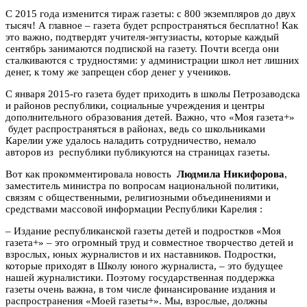
С 2015 года изменится тираж газеты: с 800 экземпляров до двух
тысяч! А главное – газета будет рспространяться бесплатно! Как
это важно, подтвердят учителя-энтузиасты, которые каждый
сентябрь занимаются подпиской на газету. Почти всегда они
сталкиваются с трудностями: у администрации школ нет лишних
денег, к тому же запрещен сбор денег у учеников.
С января 2015-го газета будет приходить в школы Петрозаводска
и районов республики, социальные учреждения и центры
дополнительного образования детей. Важно, что «Моя газета+»
будет распространяться в районах, ведь со школьниками
Карелии уже удалось наладить сотрудничество, немало
авторов из республики публикуются на страницах газеты.
Вот как прокомментировала новость
Людмила Никифорова
,
заместитель министра по вопросам национальной политики,
связям с общественными, религиозными объединениями и
средствами массовой информации Республики Карелия :
– Издание республиканской газеты детей и подростков «Моя
газета+» – это огромный труд и совместное творчество детей и
взрослых, юных журналистов и их наставников. Подростки,
которые приходят в Школу юного журналиста, – это будущее
нашей журналистики. Поэтому государственная поддержка
газеты очень важна, в том числе финансирование издания и
распространения «Моей газеты+». Мы, взрослые, должны