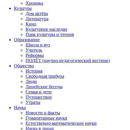
Хроника
Культура
Дом актёра
Литература
Кино
Культурное наследие
Парк культуры и чтения
Образование
Школа и вуз
Учитель
Реформы
ПОЛЁТ (научно-педагогический вестник)
Общество
История
Свободная трибуна
Люди
Лицейские беседы
Семья и дети
Путешествие
Утраты
Наука
Новости и факты
Гуманитарные науки
Естественно-математические науки
Наука в лицах