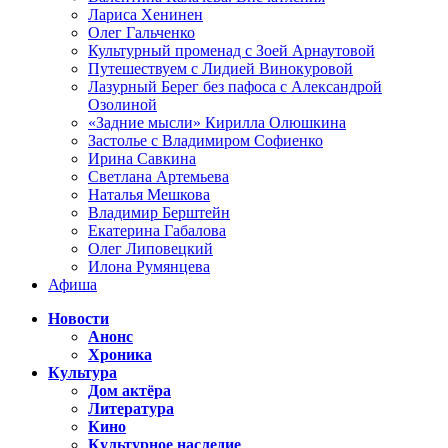
Лариса Хенинен
Олег Гальченко
Культурный променад с Зоей Арнаутовой
Путешествуем с Лидией Винокуровой
Лазурный Берег без пафоса с Александрой
Озолиной
«Задние мысли» Кирилла Олюшкина
Застолье с Владимиром Софиенко
Ирина Савкина
Светлана Артемьева
Наталья Мешкова
Владимир Берштейн
Екатерина Габалова
Олег Липовецкий
Илона Румянцева
Афиша
Новости
Анонс
Хроника
Культура
Дом актёра
Литература
Кино
Культурное наследие