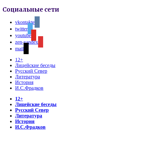
Социальные сети
vkontakte
twitter
youtube
zen-yandex
mail
12+
Лицейские беседы
Русский Север
Литература
История
И.С.Фрадков
12+
Лицейские беседы
Русский Север
Литература
История
И.С.Фрадков