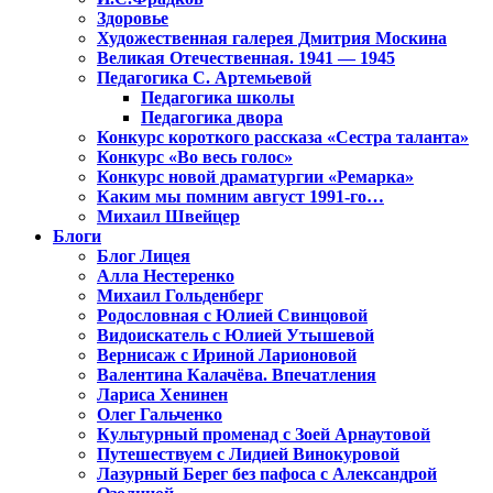
Здоровье
Художественная галерея Дмитрия Москина
Великая Отечественная. 1941 — 1945
Педагогика С. Артемьевой
Педагогика школы
Педагогика двора
Конкурс короткого рассказа «Сестра таланта»
Конкурс «Во весь голос»
Конкурс новой драматургии «Ремарка»
Каким мы помним август 1991-го…
Михаил Швейцер
Блоги
Блог Лицея
Алла Нестеренко
Михаил Гольденберг
Родословная с Юлией Свинцовой
Видоискатель с Юлией Утышевой
Вернисаж с Ириной Ларионовой
Валентина Калачёва. Впечатления
Лариса Хенинен
Олег Гальченко
Культурный променад с Зоей Арнаутовой
Путешествуем с Лидией Винокуровой
Лазурный Берег без пафоса с Александрой