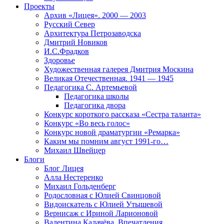
Проекты
Архив «Лицея». 2000 — 2003
Русский Север
Архитектура Петрозаводска
Дмитрий Новиков
И.С.Фрадков
Здоровье
Художественная галерея Дмитрия Москина
Великая Отечественная. 1941 — 1945
Педагогика С. Артемьевой
Педагогика школы
Педагогика двора
Конкурс короткого рассказа «Сестра таланта»
Конкурс «Во весь голос»
Конкурс новой драматургии «Ремарка»
Каким мы помним август 1991-го…
Михаил Швейцер
Блоги
Блог Лицея
Алла Нестеренко
Михаил Гольденберг
Родословная с Юлией Свинцовой
Видоискатель с Юлией Утышевой
Вернисаж с Ириной Ларионовой
Валентина Калачёва. Впечатления