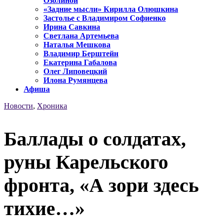
Озолиной
«Задние мысли» Кирилла Олюшкина
Застолье с Владимиром Софиенко
Ирина Савкина
Светлана Артемьева
Наталья Мешкова
Владимир Берштейн
Екатерина Габалова
Олег Липовецкий
Илона Румянцева
Афиша
Новости
,
Хроника
Баллады о солдатах,
руны Карельского
фронта, «А зори здесь
тихие…»