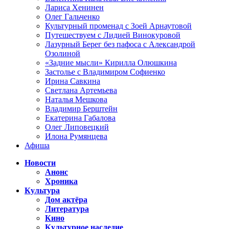
Лариса Хенинен
Олег Гальченко
Культурный променад с Зоей Арнаутовой
Путешествуем с Лидией Винокуровой
Лазурный Берег без пафоса с Александрой
Озолиной
«Задние мысли» Кирилла Олюшкина
Застолье с Владимиром Софиенко
Ирина Савкина
Светлана Артемьева
Наталья Мешкова
Владимир Берштейн
Екатерина Габалова
Олег Липовецкий
Илона Румянцева
Афиша
Новости
Анонс
Хроника
Культура
Дом актёра
Литература
Кино
Культурное наследие