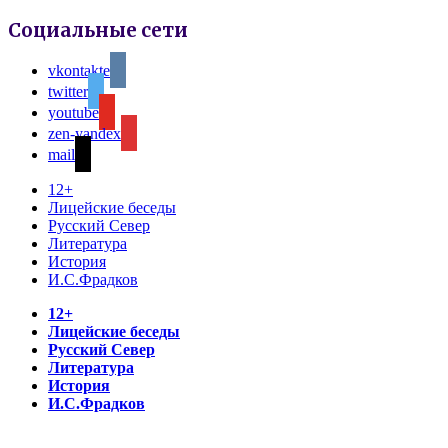
Социальные сети
vkontakte
twitter
youtube
zen-yandex
mail
12+
Лицейские беседы
Русский Север
Литература
История
И.С.Фрадков
12+
Лицейские беседы
Русский Север
Литература
История
И.С.Фрадков