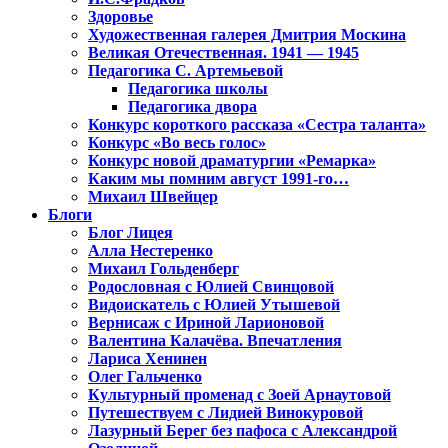
Здоровье
Художественная галерея Дмитрия Москина
Великая Отечественная. 1941 — 1945
Педагогика С. Артемьевой
Педагогика школы
Педагогика двора
Конкурс короткого рассказа «Сестра таланта»
Конкурс «Во весь голос»
Конкурс новой драматургии «Ремарка»
Каким мы помним август 1991-го…
Михаил Швейцер
Блоги
Блог Лицея
Алла Нестеренко
Михаил Гольденберг
Родословная с Юлией Свинцовой
Видоискатель с Юлией Утышевой
Вернисаж с Ириной Ларионовой
Валентина Калачёва. Впечатления
Лариса Хенинен
Олег Гальченко
Культурный променад с Зоей Арнаутовой
Путешествуем с Лидией Винокуровой
Лазурный Берег без пафоса с Александрой