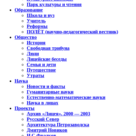
Парк культуры и чтения
Образование
Школа и вуз
Учитель
Реформы
ПОЛЁТ (научно-педагогический вестник)
Общество
История
Свободная трибуна
Люди
Лицейские беседы
Семья и дети
Путешествие
Утраты
Наука
Новости и факты
Гуманитарные науки
Естественно-математические науки
Наука в лицах
Проекты
Архив «Лицея». 2000 — 2003
Русский Север
Архитектура Петрозаводска
Дмитрий Новиков
И.С.Фрадков