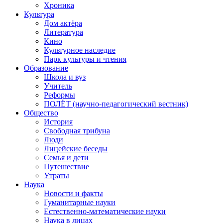
Хроника
Культура
Дом актёра
Литература
Кино
Культурное наследие
Парк культуры и чтения
Образование
Школа и вуз
Учитель
Реформы
ПОЛЁТ (научно-педагогический вестник)
Общество
История
Свободная трибуна
Люди
Лицейские беседы
Семья и дети
Путешествие
Утраты
Наука
Новости и факты
Гуманитарные науки
Естественно-математические науки
Наука в лицах