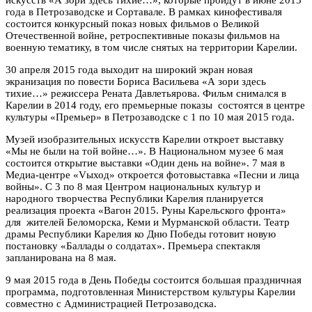
года в Петрозаводске и Сортавале. В рамках кинофестиваля
состоится конкурсный показ новых фильмов о Великой
Отечественной войне, ретроспективные показы фильмов на
военную тематику, в том числе снятых на территории Карелии.
30 апреля 2015 года выходит на широкий экран новая
экранизация по повести Бориса Васильева «А зори здесь
тихие…» режиссера Рената Давлетьярова. Фильм снимался в
Карелии в 2014 году, его премьерные показы состоятся в центре
культуры «Премьер» в Петрозаводске с 1 по 10 мая 2015 года.
Музей изобразительных искусств Карелии откроет выставку
«Мы не были на той войне…». В Национальном музее 6 мая
состоится открытие выставки «Один день на войне». 7 мая в
Медиа-центре «Vыход» откроется фотовыставка «Песни и лица
войны». С 3 по 8 мая Центром национальных культур и
народного творчества Республики Карелия планируется
реализация проекта «Вагон 2015. Руны Карельского фронта»
для жителей Беломорска, Кеми и Мурманской области. Театр
драмы Республики Карелия ко Дню Победы готовит новую
постановку «Баллады о солдатах». Премьера спектакля
запланирована на 8 мая.
9 мая 2015 года в День Победы состоится большая праздничная
программа, подготовленная Министерством культуры Карелии
совместно с Администрацией Петрозаводска.