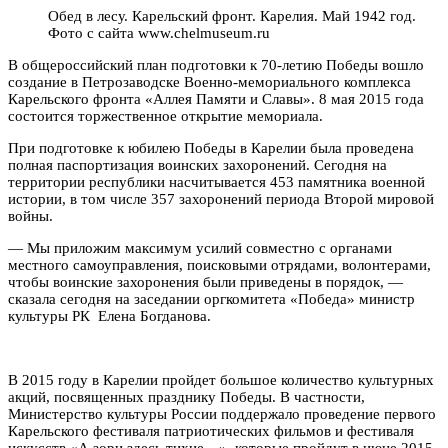
Обед в лесу. Карельский фронт. Карелия. Май 1942 год.
Фото с сайта www.chelmuseum.ru
В общероссийский план подготовки к 70-летию Победы вошло
создание в Петрозаводске Военно-мемориального комплекса
Карельского фронта «Аллея Памяти и Славы». 8 мая 2015 года
состоится торжественное открытие мемориала.
При подготовке к юбилею Победы в Карелии была проведена
полная паспортизация воинских захоронений. Сегодня на
территории республики насчитывается 453 памятника военной
истории, в том числе 357 захоронений периода Второй мировой
войны.
— Мы приложим максимум усилий совместно с органами
местного самоуправления, поисковыми отрядами, волонтерами,
чтобы воинские захоронения были приведены в порядок, —
сказала сегодня на заседании оргкомитета «Победа» министр
культуры РК Елена Богданова.
В 2015 году в Карелии пройдет большое количество культурных
акций, посвященных празднику Победы. В частности,
Министерство культуры России поддержало проведение первого
Карельского фестиваля патриотических фильмов и фестиваля
искусств «А зори здесь тихие…», которые пройдут в июне 2015