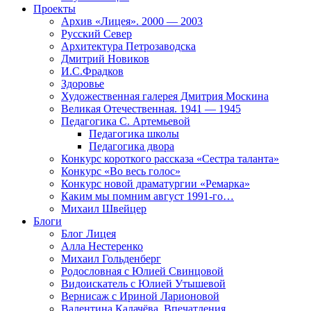
Проекты
Архив «Лицея». 2000 — 2003
Русский Север
Архитектура Петрозаводска
Дмитрий Новиков
И.С.Фрадков
Здоровье
Художественная галерея Дмитрия Москина
Великая Отечественная. 1941 — 1945
Педагогика С. Артемьевой
Педагогика школы
Педагогика двора
Конкурс короткого рассказа «Сестра таланта»
Конкурс «Во весь голос»
Конкурс новой драматургии «Ремарка»
Каким мы помним август 1991-го…
Михаил Швейцер
Блоги
Блог Лицея
Алла Нестеренко
Михаил Гольденберг
Родословная с Юлией Свинцовой
Видоискатель с Юлией Утышевой
Вернисаж с Ириной Ларионовой
Валентина Калачёва. Впечатления