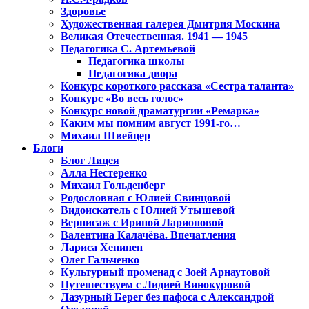
Здоровье
Художественная галерея Дмитрия Москина
Великая Отечественная. 1941 — 1945
Педагогика С. Артемьевой
Педагогика школы
Педагогика двора
Конкурс короткого рассказа «Сестра таланта»
Конкурс «Во весь голос»
Конкурс новой драматургии «Ремарка»
Каким мы помним август 1991-го…
Михаил Швейцер
Блоги
Блог Лицея
Алла Нестеренко
Михаил Гольденберг
Родословная с Юлией Свинцовой
Видоискатель с Юлией Утышевой
Вернисаж с Ириной Ларионовой
Валентина Калачёва. Впечатления
Лариса Хенинен
Олег Гальченко
Культурный променад с Зоей Арнаутовой
Путешествуем с Лидией Винокуровой
Лазурный Берег без пафоса с Александрой