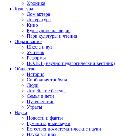
Хроника
Культура
Дом актёра
Литература
Кино
Культурное наследие
Парк культуры и чтения
Образование
Школа и вуз
Учитель
Реформы
ПОЛЁТ (научно-педагогический вестник)
Общество
История
Свободная трибуна
Люди
Лицейские беседы
Семья и дети
Путешествие
Утраты
Наука
Новости и факты
Гуманитарные науки
Естественно-математические науки
Наука в лицах