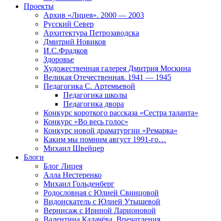
Проекты
Архив «Лицея». 2000 — 2003
Русский Север
Архитектура Петрозаводска
Дмитрий Новиков
И.С.Фрадков
Здоровье
Художественная галерея Дмитрия Москина
Великая Отечественная. 1941 — 1945
Педагогика С. Артемьевой
Педагогика школы
Педагогика двора
Конкурс короткого рассказа «Сестра таланта»
Конкурс «Во весь голос»
Конкурс новой драматургии «Ремарка»
Каким мы помним август 1991-го…
Михаил Швейцер
Блоги
Блог Лицея
Алла Нестеренко
Михаил Гольденберг
Родословная с Юлией Свинцовой
Видоискатель с Юлией Утышевой
Вернисаж с Ириной Ларионовой
Валентина Калачёва. Впечатления