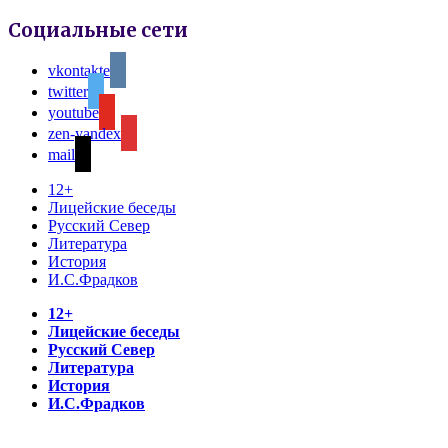
Социальные сети
vkontakte
twitter
youtube
zen-yandex
mail
12+
Лицейские беседы
Русский Север
Литература
История
И.С.Фрадков
12+
Лицейские беседы
Русский Север
Литература
История
И.С.Фрадков