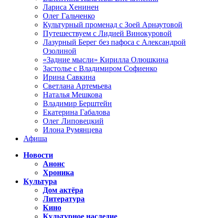
Лариса Хенинен
Олег Гальченко
Культурный променад с Зоей Арнаутовой
Путешествуем с Лидией Винокуровой
Лазурный Берег без пафоса с Александрой
Озолиной
«Задние мысли» Кирилла Олюшкина
Застолье с Владимиром Софиенко
Ирина Савкина
Светлана Артемьева
Наталья Мешкова
Владимир Берштейн
Екатерина Габалова
Олег Липовецкий
Илона Румянцева
Афиша
Новости
Анонс
Хроника
Культура
Дом актёра
Литература
Кино
Культурное наследие