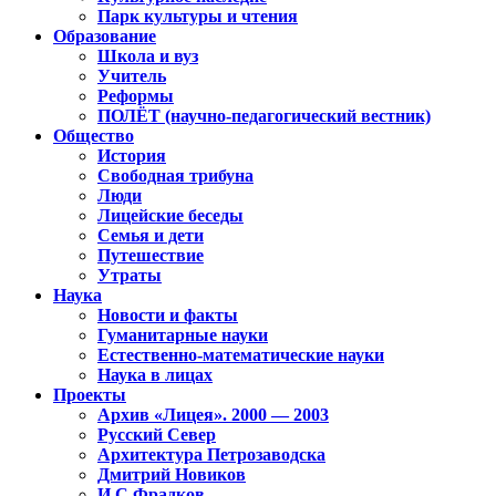
Парк культуры и чтения
Образование
Школа и вуз
Учитель
Реформы
ПОЛЁТ (научно-педагогический вестник)
Общество
История
Свободная трибуна
Люди
Лицейские беседы
Семья и дети
Путешествие
Утраты
Наука
Новости и факты
Гуманитарные науки
Естественно-математические науки
Наука в лицах
Проекты
Архив «Лицея». 2000 — 2003
Русский Север
Архитектура Петрозаводска
Дмитрий Новиков
И.С.Фрадков