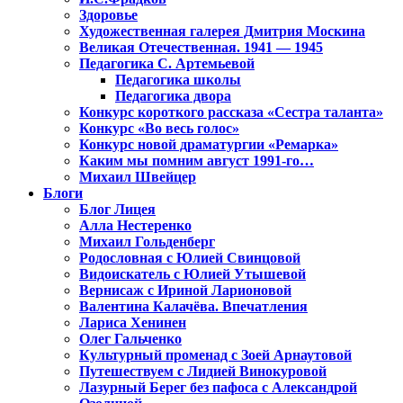
Здоровье
Художественная галерея Дмитрия Москина
Великая Отечественная. 1941 — 1945
Педагогика С. Артемьевой
Педагогика школы
Педагогика двора
Конкурс короткого рассказа «Сестра таланта»
Конкурс «Во весь голос»
Конкурс новой драматургии «Ремарка»
Каким мы помним август 1991-го…
Михаил Швейцер
Блоги
Блог Лицея
Алла Нестеренко
Михаил Гольденберг
Родословная с Юлией Свинцовой
Видоискатель с Юлией Утышевой
Вернисаж с Ириной Ларионовой
Валентина Калачёва. Впечатления
Лариса Хенинен
Олег Гальченко
Культурный променад с Зоей Арнаутовой
Путешествуем с Лидией Винокуровой
Лазурный Берег без пафоса с Александрой