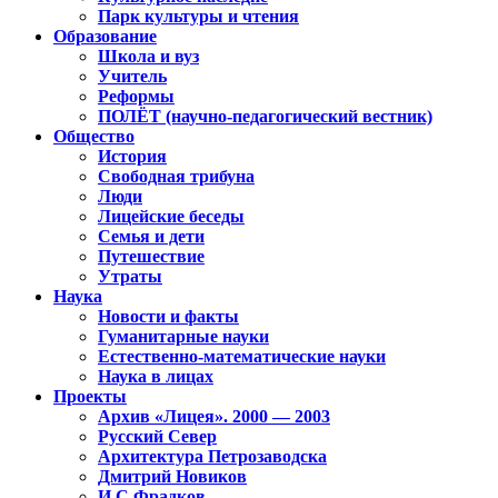
Парк культуры и чтения
Образование
Школа и вуз
Учитель
Реформы
ПОЛЁТ (научно-педагогический вестник)
Общество
История
Свободная трибуна
Люди
Лицейские беседы
Семья и дети
Путешествие
Утраты
Наука
Новости и факты
Гуманитарные науки
Естественно-математические науки
Наука в лицах
Проекты
Архив «Лицея». 2000 — 2003
Русский Север
Архитектура Петрозаводска
Дмитрий Новиков
И.С.Фрадков