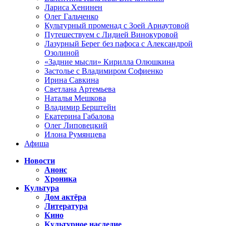
Лариса Хенинен
Олег Гальченко
Культурный променад с Зоей Арнаутовой
Путешествуем с Лидией Винокуровой
Лазурный Берег без пафоса с Александрой
Озолиной
«Задние мысли» Кирилла Олюшкина
Застолье с Владимиром Софиенко
Ирина Савкина
Светлана Артемьева
Наталья Мешкова
Владимир Берштейн
Екатерина Габалова
Олег Липовецкий
Илона Румянцева
Афиша
Новости
Анонс
Хроника
Культура
Дом актёра
Литература
Кино
Культурное наследие