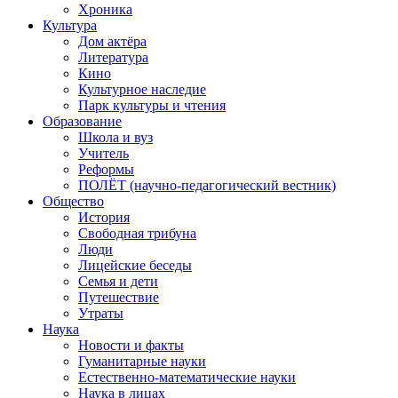
Хроника
Культура
Дом актёра
Литература
Кино
Культурное наследие
Парк культуры и чтения
Образование
Школа и вуз
Учитель
Реформы
ПОЛЁТ (научно-педагогический вестник)
Общество
История
Свободная трибуна
Люди
Лицейские беседы
Семья и дети
Путешествие
Утраты
Наука
Новости и факты
Гуманитарные науки
Естественно-математические науки
Наука в лицах