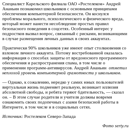
Специалист Карельского филиала ОАО «Ростелеком» Андрей
Ананьин познакомил школьников с основными принципами
обеспечения компьютерной безопасности. Он коснулся
проблемы морального, психологического и физического вреда,
который может нанести несоблюдение простых правил
безопасного поведения в соцсетях. Особенный интерес у
подростков вызвал вопрос, связанный с рисками, возникающими
в случае размещения личных данных в своих аккаунтах.
Практически 90% школьников уже имеют опыт столкновения со
взломом личного аккаунта. Потому востребованной оказалась
информация о способах защиты от вредоносного программного
обеспечения и распространения спама, в том числе о
применении программ-антивирусов. Андрей Ананьин
отметил
неплохой уровень компьютерной грамотности у школьников.
— Однако, к сожалению, нередко у самих юных пользователей
виртуальная жизнь подменяет реальную, возникает иллюзия
абсолютной свободы, и ребята теряют бдительность, — сказал
он. – В этом случае родители и учителя должны вовремя
ознакомить своих подопечных с азами безопасной работы в
Интернете, в том числе и в социальных сетях
.
Источник:
Ростелеком Северо-Запада
Фото
serty.ru