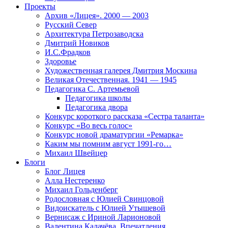
Проекты
Архив «Лицея». 2000 — 2003
Русский Север
Архитектура Петрозаводска
Дмитрий Новиков
И.С.Фрадков
Здоровье
Художественная галерея Дмитрия Москина
Великая Отечественная. 1941 — 1945
Педагогика С. Артемьевой
Педагогика школы
Педагогика двора
Конкурс короткого рассказа «Сестра таланта»
Конкурс «Во весь голос»
Конкурс новой драматургии «Ремарка»
Каким мы помним август 1991-го…
Михаил Швейцер
Блоги
Блог Лицея
Алла Нестеренко
Михаил Гольденберг
Родословная с Юлией Свинцовой
Видоискатель с Юлией Утышевой
Вернисаж с Ириной Ларионовой
Валентина Калачёва. Впечатления