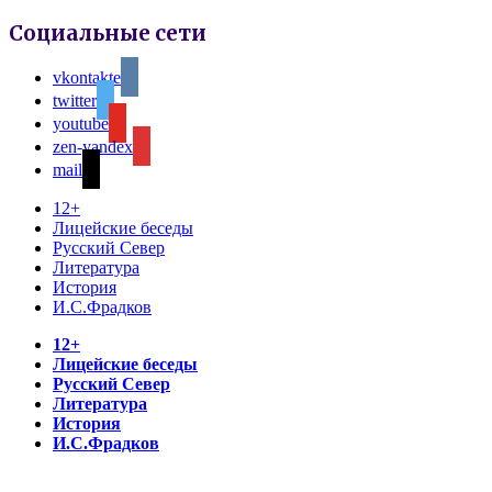
Социальные сети
vkontakte
twitter
youtube
zen-yandex
mail
12+
Лицейские беседы
Русский Север
Литература
История
И.С.Фрадков
12+
Лицейские беседы
Русский Север
Литература
История
И.С.Фрадков