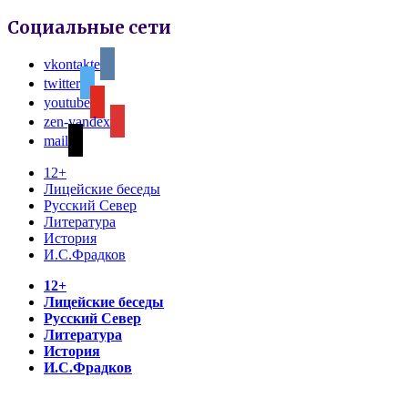
Социальные сети
vkontakte
twitter
youtube
zen-yandex
mail
12+
Лицейские беседы
Русский Север
Литература
История
И.С.Фрадков
12+
Лицейские беседы
Русский Север
Литература
История
И.С.Фрадков