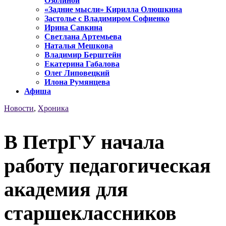
Озолиной
«Задние мысли» Кирилла Олюшкина
Застолье с Владимиром Софиенко
Ирина Савкина
Светлана Артемьева
Наталья Мешкова
Владимир Берштейн
Екатерина Габалова
Олег Липовецкий
Илона Румянцева
Афиша
Новости
,
Хроника
В ПетрГУ начала
работу педагогическая
академия для
старшеклассников