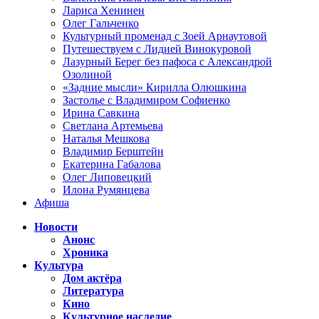
Лариса Хенинен
Олег Гальченко
Культурный променад с Зоей Арнаутовой
Путешествуем с Лидией Винокуровой
Лазурный Берег без пафоса с Александрой
Озолиной
«Задние мысли» Кирилла Олюшкина
Застолье с Владимиром Софиенко
Ирина Савкина
Светлана Артемьева
Наталья Мешкова
Владимир Берштейн
Екатерина Габалова
Олег Липовецкий
Илона Румянцева
Афиша
Новости
Анонс
Хроника
Культура
Дом актёра
Литература
Кино
Культурное наследие