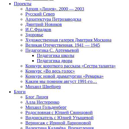
Проекты
Архив «Лицея». 2000 — 2003
Русский Север
Архитектура Петрозаводска
Дмитрий Новиков
И.С.Фрадков
Здоровье
Художественная галерея Дмитрия Москина
Великая Отечественная. 1941 — 1945
Педагогика С. Артемьевой
Педагогика школы
Педагогика двора
Конкурс короткого рассказа «Сестра таланта»
Конкурс «Во весь голос»
Конкурс новой драматургии «Ремарка»
Каким мы помним август 1991-го…
Михаил Швейцер
Блоги
Блог Лицея
Алла Нестеренко
Михаил Гольденберг
Родословная с Юлией Свинцовой
Видоискатель с Юлией Утышевой
Вернисаж с Ириной Ларионовой
Валентина Калачёва. Впечатления