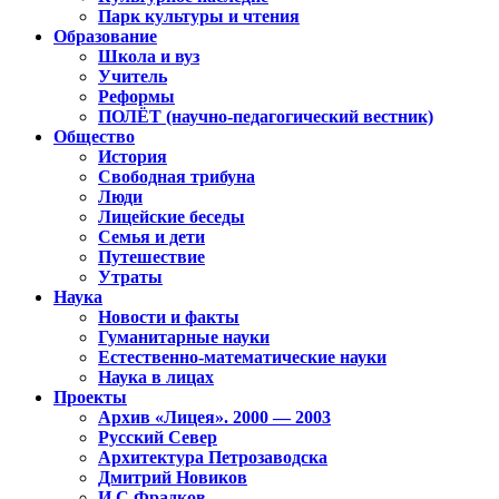
Парк культуры и чтения
Образование
Школа и вуз
Учитель
Реформы
ПОЛЁТ (научно-педагогический вестник)
Общество
История
Свободная трибуна
Люди
Лицейские беседы
Семья и дети
Путешествие
Утраты
Наука
Новости и факты
Гуманитарные науки
Естественно-математические науки
Наука в лицах
Проекты
Архив «Лицея». 2000 — 2003
Русский Север
Архитектура Петрозаводска
Дмитрий Новиков
И.С.Фрадков