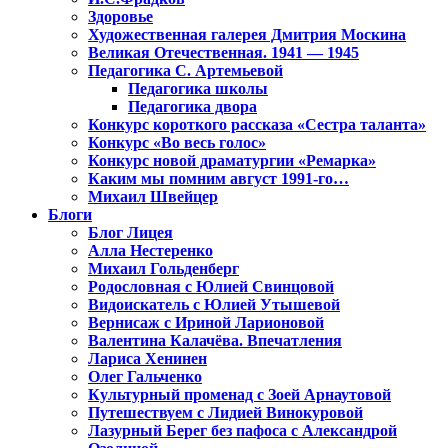
Здоровье
Художественная галерея Дмитрия Москина
Великая Отечественная. 1941 — 1945
Педагогика С. Артемьевой
Педагогика школы
Педагогика двора
Конкурс короткого рассказа «Сестра таланта»
Конкурс «Во весь голос»
Конкурс новой драматургии «Ремарка»
Каким мы помним август 1991-го…
Михаил Швейцер
Блоги
Блог Лицея
Алла Нестеренко
Михаил Гольденберг
Родословная с Юлией Свинцовой
Видоискатель с Юлией Утышевой
Вернисаж с Ириной Ларионовой
Валентина Калачёва. Впечатления
Лариса Хенинен
Олег Гальченко
Культурный променад с Зоей Арнаутовой
Путешествуем с Лидией Винокуровой
Лазурный Берег без пафоса с Александрой