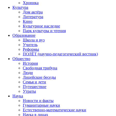
Хроника
Культура
Дом актёра
Литература
Кино
Культурное наследие
Парк культуры и чтения
Образование
Школа и вуз
Учитель
Реформы
ПОЛЁТ (научно-педагогический вестник)
Общество
История
Свободная трибуна
Люди
Лицейские беседы
Семья и дети
Путешествие
Утраты
Наука
Новости и факты
Гуманитарные науки
Естественно-математические науки
Наука в лицах