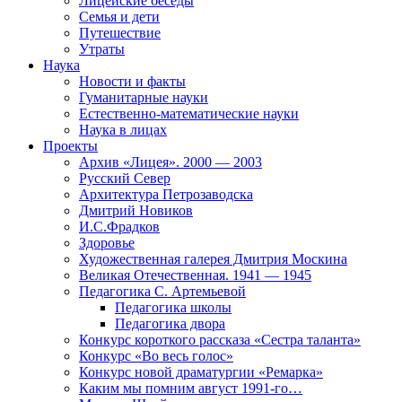
Лицейские беседы
Семья и дети
Путешествие
Утраты
Наука
Новости и факты
Гуманитарные науки
Естественно-математические науки
Наука в лицах
Проекты
Архив «Лицея». 2000 — 2003
Русский Север
Архитектура Петрозаводска
Дмитрий Новиков
И.С.Фрадков
Здоровье
Художественная галерея Дмитрия Москина
Великая Отечественная. 1941 — 1945
Педагогика С. Артемьевой
Педагогика школы
Педагогика двора
Конкурс короткого рассказа «Сестра таланта»
Конкурс «Во весь голос»
Конкурс новой драматургии «Ремарка»
Каким мы помним август 1991-го…