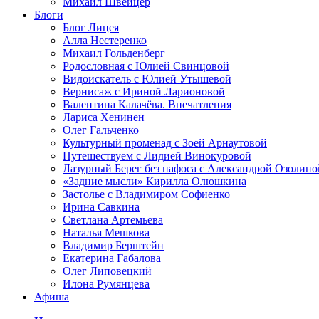
Михаил Швейцер
Блоги
Блог Лицея
Алла Нестеренко
Михаил Гольденберг
Родословная с Юлией Свинцовой
Видоискатель с Юлией Утышевой
Вернисаж с Ириной Ларионовой
Валентина Калачёва. Впечатления
Лариса Хенинен
Олег Гальченко
Культурный променад с Зоей Арнаутовой
Путешествуем с Лидией Винокуровой
Лазурный Берег без пафоса с Александрой Озолино
«Задние мысли» Кирилла Олюшкина
Застолье с Владимиром Софиенко
Ирина Савкина
Светлана Артемьева
Наталья Мешкова
Владимир Берштейн
Екатерина Габалова
Олег Липовецкий
Илона Румянцева
Афиша