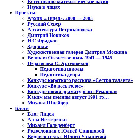
Естественно-математические науки
Наука в лицах
Проекты
Архив «Лицея». 2000 — 2003
Русский Север
Архитектура Петрозаводска
Дмитрий Новиков
И.С.Фрадков
Здоровье
Художественная галерея Дмитрия Москина
Великая Отечественная. 1941 — 1945
Педагогика С. Артемьевой
Педагогика школы
Педагогика двора
Конкурс короткого рассказа «Сестра таланта»
Конкурс «Во весь голос»
Конкурс новой драматургии «Ремарка»
Каким мы помним август 1991-го…
Михаил Швейцер
Блоги
Блог Лицея
Алла Нестеренко
Михаил Гольденберг
Родословная с Юлией Свинцовой
Видоискатель с Юлией Утышевой