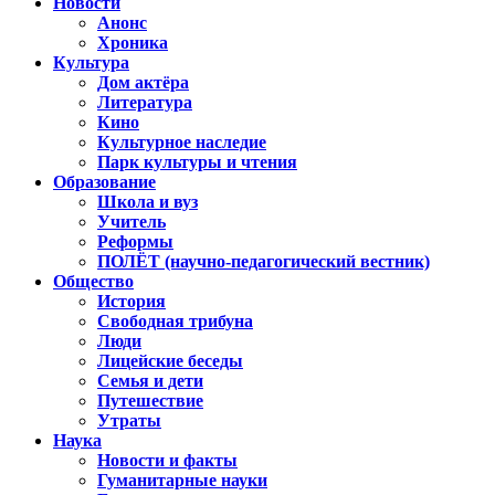
Новости
Анонс
Хроника
Культура
Дом актёра
Литература
Кино
Культурное наследие
Парк культуры и чтения
Образование
Школа и вуз
Учитель
Реформы
ПОЛЁТ (научно-педагогический вестник)
Общество
История
Свободная трибуна
Люди
Лицейские беседы
Семья и дети
Путешествие
Утраты
Наука
Новости и факты
Гуманитарные науки