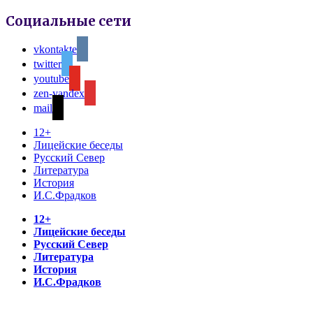
Социальные сети
vkontakte
twitter
youtube
zen-yandex
mail
12+
Лицейские беседы
Русский Север
Литература
История
И.С.Фрадков
12+
Лицейские беседы
Русский Север
Литература
История
И.С.Фрадков