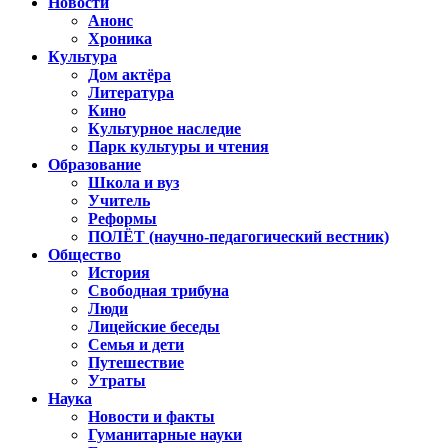
Новости
Анонс
Хроника
Культура
Дом актёра
Литература
Кино
Культурное наследие
Парк культуры и чтения
Образование
Школа и вуз
Учитель
Реформы
ПОЛЁТ (научно-педагогический вестник)
Общество
История
Свободная трибуна
Люди
Лицейские беседы
Семья и дети
Путешествие
Утраты
Наука
Новости и факты
Гуманитарные науки