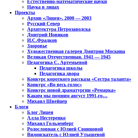
Естественно-математические науки
Наука в лицах
Проекты
Архив «Лицея». 2000 — 2003
Русский Север
Архитектура Петрозаводска
Дмитрий Новиков
И.С.Фрадков
Здоровье
Художественная галерея Дмитрия Москина
Великая Отечественная. 1941 — 1945
Педагогика С. Артемьевой
Педагогика школы
Педагогика двора
Конкурс короткого рассказа «Сестра таланта»
Конкурс «Во весь голос»
Конкурс новой драматургии «Ремарка»
Каким мы помним август 1991-го…
Михаил Швейцер
Блоги
Блог Лицея
Алла Нестеренко
Михаил Гольденберг
Родословная с Юлией Свинцовой
Видоискатель с Юлией Утышевой