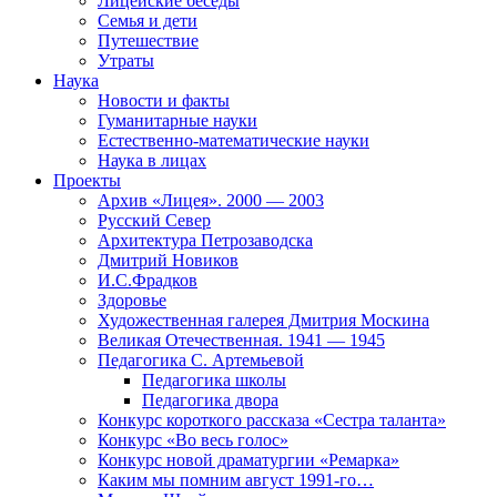
Лицейские беседы
Семья и дети
Путешествие
Утраты
Наука
Новости и факты
Гуманитарные науки
Естественно-математические науки
Наука в лицах
Проекты
Архив «Лицея». 2000 — 2003
Русский Север
Архитектура Петрозаводска
Дмитрий Новиков
И.С.Фрадков
Здоровье
Художественная галерея Дмитрия Москина
Великая Отечественная. 1941 — 1945
Педагогика С. Артемьевой
Педагогика школы
Педагогика двора
Конкурс короткого рассказа «Сестра таланта»
Конкурс «Во весь голос»
Конкурс новой драматургии «Ремарка»
Каким мы помним август 1991-го…