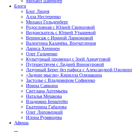
Михаил Швейцер
Блоги
Блог Лицея
Алла Нестеренко
Михаил Гольденберг
Родословная с Юлией Свинцовой
Видоискатель с Юлией Утышевой
Вернисаж с Ириной Ларионовой
Валентина Калачёва. Впечатления
Лариса Хенинен
Олег Гальченко
Культурный променад с Зоей Арнаутовой
Путешествуем с Лидией Винокуровой
Лазурный Берег без пафоса с Александрой Озолино
«Задние мысли» Кирилла Олюшкина
Застолье с Владимиром Софиенко
Ирина Савкина
Светлана Артемьева
Наталья Мешкова
Владимир Берштейн
Екатерина Габалова
Олег Липовецкий
Илона Румянцева
Афиша