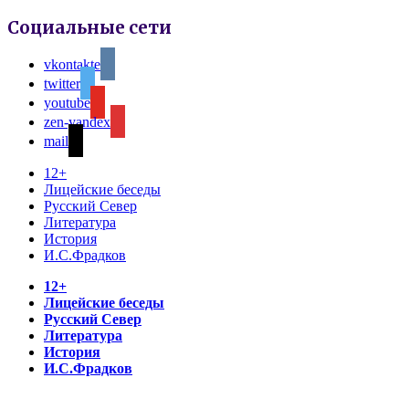
Социальные сети
vkontakte
twitter
youtube
zen-yandex
mail
12+
Лицейские беседы
Русский Север
Литература
История
И.С.Фрадков
12+
Лицейские беседы
Русский Север
Литература
История
И.С.Фрадков