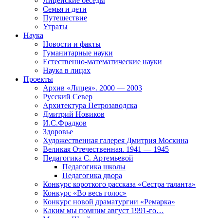
Лицейские беседы
Семья и дети
Путешествие
Утраты
Наука
Новости и факты
Гуманитарные науки
Естественно-математические науки
Наука в лицах
Проекты
Архив «Лицея». 2000 — 2003
Русский Север
Архитектура Петрозаводска
Дмитрий Новиков
И.С.Фрадков
Здоровье
Художественная галерея Дмитрия Москина
Великая Отечественная. 1941 — 1945
Педагогика С. Артемьевой
Педагогика школы
Педагогика двора
Конкурс короткого рассказа «Сестра таланта»
Конкурс «Во весь голос»
Конкурс новой драматургии «Ремарка»
Каким мы помним август 1991-го…