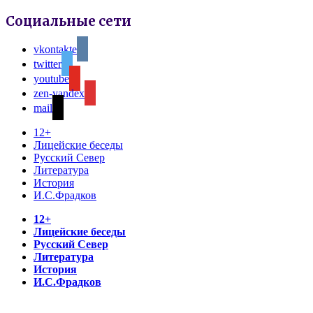
Социальные сети
vkontakte
twitter
youtube
zen-yandex
mail
12+
Лицейские беседы
Русский Север
Литература
История
И.С.Фрадков
12+
Лицейские беседы
Русский Север
Литература
История
И.С.Фрадков