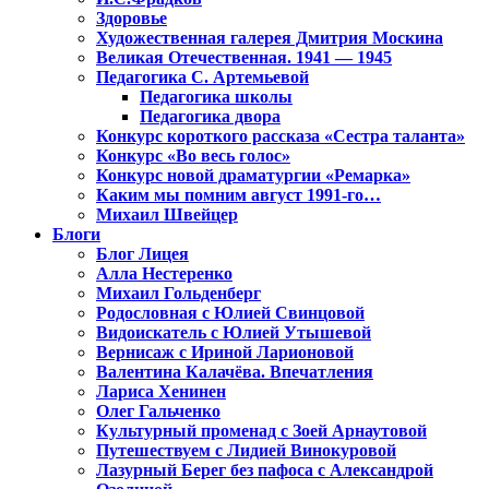
Здоровье
Художественная галерея Дмитрия Москина
Великая Отечественная. 1941 — 1945
Педагогика С. Артемьевой
Педагогика школы
Педагогика двора
Конкурс короткого рассказа «Сестра таланта»
Конкурс «Во весь голос»
Конкурс новой драматургии «Ремарка»
Каким мы помним август 1991-го…
Михаил Швейцер
Блоги
Блог Лицея
Алла Нестеренко
Михаил Гольденберг
Родословная с Юлией Свинцовой
Видоискатель с Юлией Утышевой
Вернисаж с Ириной Ларионовой
Валентина Калачёва. Впечатления
Лариса Хенинен
Олег Гальченко
Культурный променад с Зоей Арнаутовой
Путешествуем с Лидией Винокуровой
Лазурный Берег без пафоса с Александрой