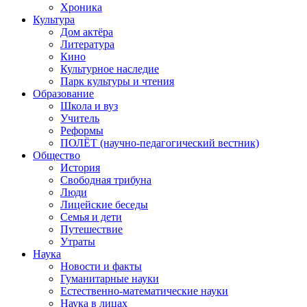
Хроника
Культура
Дом актёра
Литература
Кино
Культурное наследие
Парк культуры и чтения
Образование
Школа и вуз
Учитель
Реформы
ПОЛЁТ (научно-педагогический вестник)
Общество
История
Свободная трибуна
Люди
Лицейские беседы
Семья и дети
Путешествие
Утраты
Наука
Новости и факты
Гуманитарные науки
Естественно-математические науки
Наука в лицах