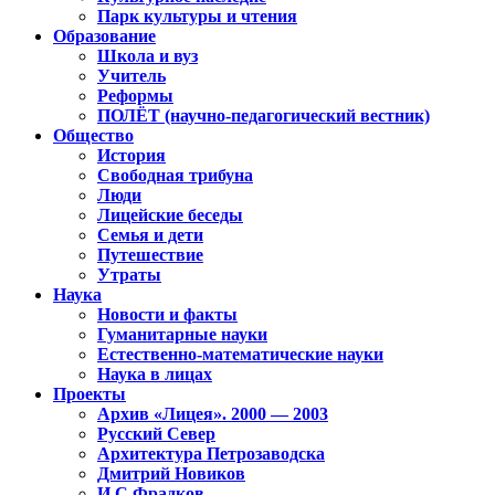
Парк культуры и чтения
Образование
Школа и вуз
Учитель
Реформы
ПОЛЁТ (научно-педагогический вестник)
Общество
История
Свободная трибуна
Люди
Лицейские беседы
Семья и дети
Путешествие
Утраты
Наука
Новости и факты
Гуманитарные науки
Естественно-математические науки
Наука в лицах
Проекты
Архив «Лицея». 2000 — 2003
Русский Север
Архитектура Петрозаводска
Дмитрий Новиков
И.С.Фрадков