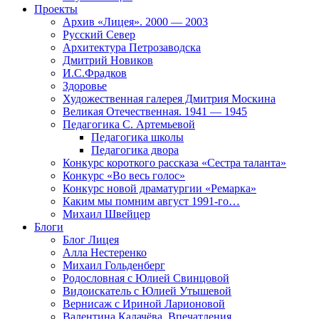
Проекты
Архив «Лицея». 2000 — 2003
Русский Север
Архитектура Петрозаводска
Дмитрий Новиков
И.С.Фрадков
Здоровье
Художественная галерея Дмитрия Москина
Великая Отечественная. 1941 — 1945
Педагогика С. Артемьевой
Педагогика школы
Педагогика двора
Конкурс короткого рассказа «Сестра таланта»
Конкурс «Во весь голос»
Конкурс новой драматургии «Ремарка»
Каким мы помним август 1991-го…
Михаил Швейцер
Блоги
Блог Лицея
Алла Нестеренко
Михаил Гольденберг
Родословная с Юлией Свинцовой
Видоискатель с Юлией Утышевой
Вернисаж с Ириной Ларионовой
Валентина Калачёва. Впечатления