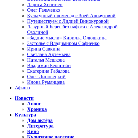
Лариса Хенинен
Олег Гальченко
Культурный променад с Зоей Арнаутовой
Путешествуем с Лидией Винокуровой
Лазурный Берег без пафоса с Александрой
Озолиной
«Задние мысли» Кирилла Олюшкина
Застолье с Владимиром Софиенко
Ирина Савкина
Светлана Артемьева
Наталья Мешкова
Владимир Берштейн
Екатерина Габалова
Олег Липовецкий
Илона Румянцева
Афиша
Новости
Анонс
Хроника
Культура
Дом актёра
Литература
Кино
Культурное наследие