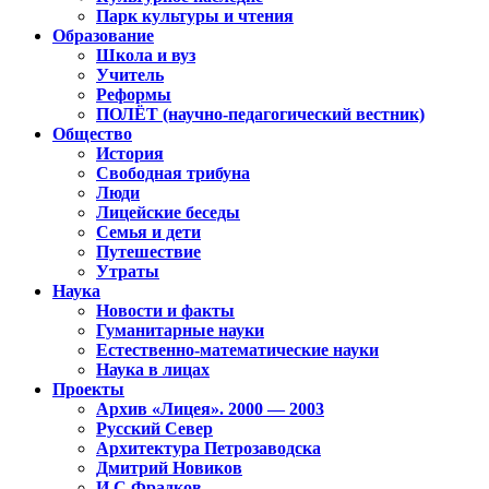
Парк культуры и чтения
Образование
Школа и вуз
Учитель
Реформы
ПОЛЁТ (научно-педагогический вестник)
Общество
История
Свободная трибуна
Люди
Лицейские беседы
Семья и дети
Путешествие
Утраты
Наука
Новости и факты
Гуманитарные науки
Естественно-математические науки
Наука в лицах
Проекты
Архив «Лицея». 2000 — 2003
Русский Север
Архитектура Петрозаводска
Дмитрий Новиков
И.С.Фрадков