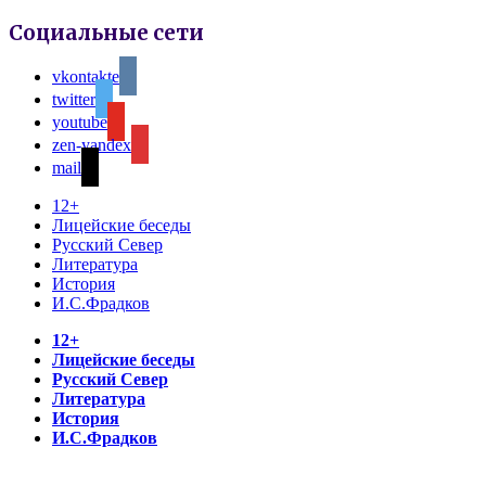
Социальные сети
vkontakte
twitter
youtube
zen-yandex
mail
12+
Лицейские беседы
Русский Север
Литература
История
И.С.Фрадков
12+
Лицейские беседы
Русский Север
Литература
История
И.С.Фрадков