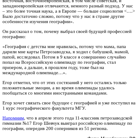
восточная, восточноевропейская, в том числе советская, и
западноевропейская отличаются, немного разный подход. У нас
– это более точная наука, а в Европе — больше социология <….>
Было достаточно сложно, потому что у нас в стране другие
особенности изучения географии».
Он рассказал о том, почему выбрал своей будущей профессией
географию:
«География с детства мне нравилась, потому что мама, папа
дарили мне карты Петрозаводска, я ходил с бабушкой, мамой,
папой, исследовал. Потом в 9 классе я совершенно случайно
попал на Всероссийскую олимпиаду по географии, стал
призером, а дальше, в прошлом году, тоже был на
международной олимпиаде…».
Егор отметил, что от этих состязаний у него остались только
положительные эмоции, а во время олимпиады удалось
пообщаться со многими иностранными командами.
Егор хочет связать свое будущее с географией и уже поступил на
1 курс географического факультета МГУ.
Напомним
, что в апреле этого года 11-классник петрозаводской
гимназии №17 Егор Шевчук выиграл российскую олимпиаду по
географии, опередив 200 соперников из 51 региона.