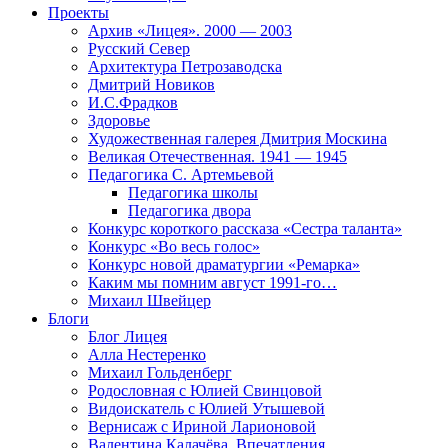
Проекты
Архив «Лицея». 2000 — 2003
Русский Север
Архитектура Петрозаводска
Дмитрий Новиков
И.С.Фрадков
Здоровье
Художественная галерея Дмитрия Москина
Великая Отечественная. 1941 — 1945
Педагогика С. Артемьевой
Педагогика школы
Педагогика двора
Конкурс короткого рассказа «Сестра таланта»
Конкурс «Во весь голос»
Конкурс новой драматургии «Ремарка»
Каким мы помним август 1991-го…
Михаил Швейцер
Блоги
Блог Лицея
Алла Нестеренко
Михаил Гольденберг
Родословная с Юлией Свинцовой
Видоискатель с Юлией Утышевой
Вернисаж с Ириной Ларионовой
Валентина Калачёва. Впечатления