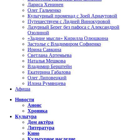
Лариса Хенинен
Олег Гальченко
Культурный променад с Зоей Арнаутовой
Путешествуем с Лидией Винокуровой
Лазурный Берег без пафоса с Александрой
Озолиной
«Задние мысли» Кирилла Олюшкина
Застолье с Владимиром Софиенко
Ирина Савкина
Светлана Артемьева
Наталья Мешкова
Владимир Берштейн
Екатерина Габалова
Олег Липовецкий
Илона Румянцева
Афиша
Новости
Анонс
Хроника
Культура
Дом актёра
Литература
Кино
Культурное наследие