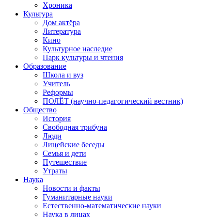
Хроника
Культура
Дом актёра
Литература
Кино
Культурное наследие
Парк культуры и чтения
Образование
Школа и вуз
Учитель
Реформы
ПОЛЁТ (научно-педагогический вестник)
Общество
История
Свободная трибуна
Люди
Лицейские беседы
Семья и дети
Путешествие
Утраты
Наука
Новости и факты
Гуманитарные науки
Естественно-математические науки
Наука в лицах