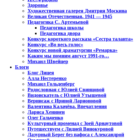
Здоровье
Художественная галерея Дмитрия Москина
Великая Отечественная. 1941 — 1945
Педагогика С. Артемьевой
Педагогика школы
Педагогика двора
Конкурс короткого рассказа «Сестра таланта»
Конкурс «Во весь голос»
Конкурс новой драматургии «Ремарка»
Каким мы помним август 1991-го…
Михаил Швейцер
Блоги
Блог Лицея
Алла Нестеренко
Михаил Гольденберг
Родословная с Юлией Свинцовой
Видоискатель с Юлией Утышевой
Вернисаж с Ириной Ларионовой
Валентина Калачёва. Впечатления
Лариса Хенинен
Олег Гальченко
Культурный променад с Зоей Арнаутовой
Путешествуем с Лидией Винокуровой
Лазурный Берег без пафоса с Александрой