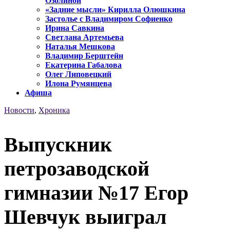
Озолиной
«Задние мысли» Кирилла Олюшкина
Застолье с Владимиром Софиенко
Ирина Савкина
Светлана Артемьева
Наталья Мешкова
Владимир Берштейн
Екатерина Габалова
Олег Липовецкий
Илона Румянцева
Афиша
Новости
,
Хроника
Выпускник
петрозаводской
гимназии №17 Егор
Шевчук выиграл