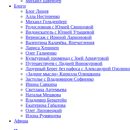
Михаил Швейцер
Блоги
Блог Лицея
Алла Нестеренко
Михаил Гольденберг
Родословная с Юлией Свинцовой
Видоискатель с Юлией Утышевой
Вернисаж с Ириной Ларионовой
Валентина Калачёва. Впечатления
Лариса Хенинен
Олег Гальченко
Культурный променад с Зоей Арнаутовой
Путешествуем с Лидией Винокуровой
Лазурный Берег без пафоса с Александрой Озолино
«Задние мысли» Кирилла Олюшкина
Застолье с Владимиром Софиенко
Ирина Савкина
Светлана Артемьева
Наталья Мешкова
Владимир Берштейн
Екатерина Габалова
Олег Липовецкий
Илона Румянцева
Афиша