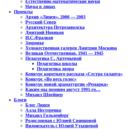
Естественно-математические науки
Наука в лицах
Проекты
Архив «Лицея». 2000 — 2003
Русский Север
Архитектура Петрозаводска
Дмитрий Новиков
И.С.Фрадков
Здоровье
Художественная галерея Дмитрия Москина
Великая Отечественная. 1941 — 1945
Педагогика С. Артемьевой
Педагогика школы
Педагогика двора
Конкурс короткого рассказа «Сестра таланта»
Конкурс «Во весь голос»
Конкурс новой драматургии «Ремарка»
Каким мы помним август 1991-го…
Михаил Швейцер
Блоги
Блог Лицея
Алла Нестеренко
Михаил Гольденберг
Родословная с Юлией Свинцовой
Видоискатель с Юлией Утышевой