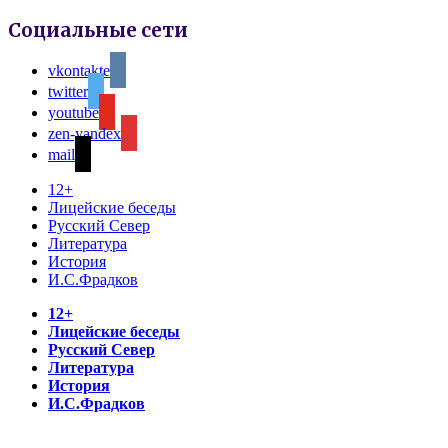
Социальные сети
vkontakte
twitter
youtube
zen-yandex
mail
12+
Лицейские беседы
Русский Север
Литература
История
И.С.Фрадков
12+
Лицейские беседы
Русский Север
Литература
История
И.С.Фрадков