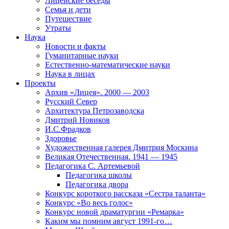
Лицейские беседы
Семья и дети
Путешествие
Утраты
Наука
Новости и факты
Гуманитарные науки
Естественно-математические науки
Наука в лицах
Проекты
Архив «Лицея». 2000 — 2003
Русский Север
Архитектура Петрозаводска
Дмитрий Новиков
И.С.Фрадков
Здоровье
Художественная галерея Дмитрия Москина
Великая Отечественная. 1941 — 1945
Педагогика С. Артемьевой
Педагогика школы
Педагогика двора
Конкурс короткого рассказа «Сестра таланта»
Конкурс «Во весь голос»
Конкурс новой драматургии «Ремарка»
Каким мы помним август 1991-го…