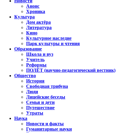
Новости
Анонс
Хроника
Культура
Дом актёра
Литература
Кино
Культурное наследие
Парк культуры и чтения
Образование
Школа и вуз
Учитель
Реформы
ПОЛЁТ (научно-педагогический вестник)
Общество
История
Свободная трибуна
Люди
Лицейские беседы
Семья и дети
Путешествие
Утраты
Наука
Новости и факты
Гуманитарные науки