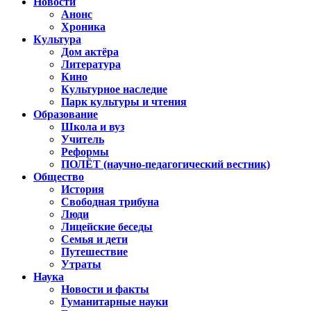
Новости
Анонс
Хроника
Культура
Дом актёра
Литература
Кино
Культурное наследие
Парк культуры и чтения
Образование
Школа и вуз
Учитель
Реформы
ПОЛЁТ (научно-педагогический вестник)
Общество
История
Свободная трибуна
Люди
Лицейские беседы
Семья и дети
Путешествие
Утраты
Наука
Новости и факты
Гуманитарные науки