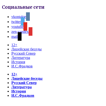
Социальные сети
vkontakte
twitter
youtube
zen-yandex
mail
12+
Лицейские беседы
Русский Север
Литература
История
И.С.Фрадков
12+
Лицейские беседы
Русский Север
Литература
История
И.С.Фрадков