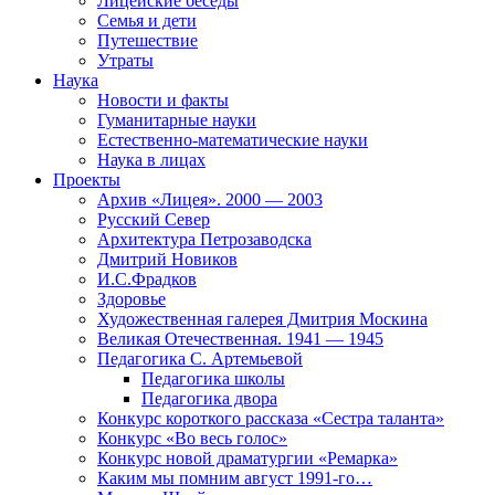
Лицейские беседы
Семья и дети
Путешествие
Утраты
Наука
Новости и факты
Гуманитарные науки
Естественно-математические науки
Наука в лицах
Проекты
Архив «Лицея». 2000 — 2003
Русский Север
Архитектура Петрозаводска
Дмитрий Новиков
И.С.Фрадков
Здоровье
Художественная галерея Дмитрия Москина
Великая Отечественная. 1941 — 1945
Педагогика С. Артемьевой
Педагогика школы
Педагогика двора
Конкурс короткого рассказа «Сестра таланта»
Конкурс «Во весь голос»
Конкурс новой драматургии «Ремарка»
Каким мы помним август 1991-го…