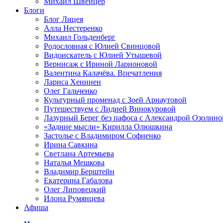
Михаил Швейцер
Блоги
Блог Лицея
Алла Нестеренко
Михаил Гольденберг
Родословная с Юлией Свинцовой
Видоискатель с Юлией Утышевой
Вернисаж с Ириной Ларионовой
Валентина Калачёва. Впечатления
Лариса Хенинен
Олег Гальченко
Культурный променад с Зоей Арнаутовой
Путешествуем с Лидией Винокуровой
Лазурный Берег без пафоса с Александрой Озолино
«Задние мысли» Кирилла Олюшкина
Застолье с Владимиром Софиенко
Ирина Савкина
Светлана Артемьева
Наталья Мешкова
Владимир Берштейн
Екатерина Габалова
Олег Липовецкий
Илона Румянцева
Афиша