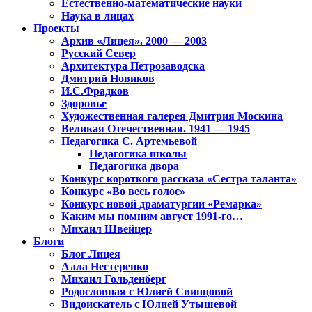
Естественно-математические науки
Наука в лицах
Проекты
Архив «Лицея». 2000 — 2003
Русский Север
Архитектура Петрозаводска
Дмитрий Новиков
И.С.Фрадков
Здоровье
Художественная галерея Дмитрия Москина
Великая Отечественная. 1941 — 1945
Педагогика С. Артемьевой
Педагогика школы
Педагогика двора
Конкурс короткого рассказа «Сестра таланта»
Конкурс «Во весь голос»
Конкурс новой драматургии «Ремарка»
Каким мы помним август 1991-го…
Михаил Швейцер
Блоги
Блог Лицея
Алла Нестеренко
Михаил Гольденберг
Родословная с Юлией Свинцовой
Видоискатель с Юлией Утышевой