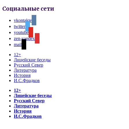
Социальные сети
vkontakte
twitter
youtube
zen-yandex
mail
12+
Лицейские беседы
Русский Север
Литература
История
И.С.Фрадков
12+
Лицейские беседы
Русский Север
Литература
История
И.С.Фрадков