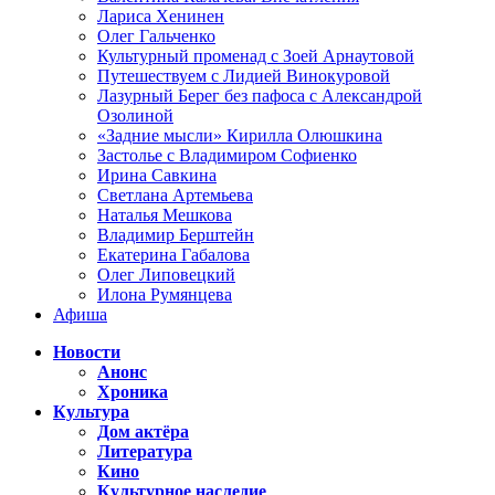
Лариса Хенинен
Олег Гальченко
Культурный променад с Зоей Арнаутовой
Путешествуем с Лидией Винокуровой
Лазурный Берег без пафоса с Александрой
Озолиной
«Задние мысли» Кирилла Олюшкина
Застолье с Владимиром Софиенко
Ирина Савкина
Светлана Артемьева
Наталья Мешкова
Владимир Берштейн
Екатерина Габалова
Олег Липовецкий
Илона Румянцева
Афиша
Новости
Анонс
Хроника
Культура
Дом актёра
Литература
Кино
Культурное наследие