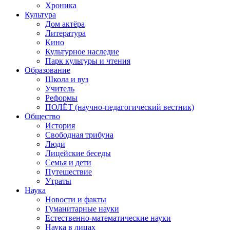
Хроника
Культура
Дом актёра
Литература
Кино
Культурное наследие
Парк культуры и чтения
Образование
Школа и вуз
Учитель
Реформы
ПОЛЁТ (научно-педагогический вестник)
Общество
История
Свободная трибуна
Люди
Лицейские беседы
Семья и дети
Путешествие
Утраты
Наука
Новости и факты
Гуманитарные науки
Естественно-математические науки
Наука в лицах