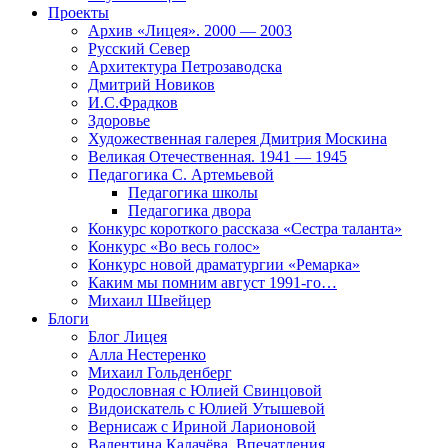
Проекты
Архив «Лицея». 2000 — 2003
Русский Север
Архитектура Петрозаводска
Дмитрий Новиков
И.С.Фрадков
Здоровье
Художественная галерея Дмитрия Москина
Великая Отечественная. 1941 — 1945
Педагогика С. Артемьевой
Педагогика школы
Педагогика двора
Конкурс короткого рассказа «Сестра таланта»
Конкурс «Во весь голос»
Конкурс новой драматургии «Ремарка»
Каким мы помним август 1991-го…
Михаил Швейцер
Блоги
Блог Лицея
Алла Нестеренко
Михаил Гольденберг
Родословная с Юлией Свинцовой
Видоискатель с Юлией Утышевой
Вернисаж с Ириной Ларионовой
Валентина Калачёва. Впечатления