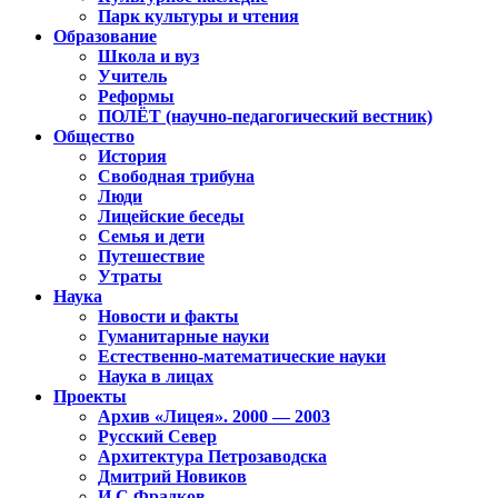
Парк культуры и чтения
Образование
Школа и вуз
Учитель
Реформы
ПОЛЁТ (научно-педагогический вестник)
Общество
История
Свободная трибуна
Люди
Лицейские беседы
Семья и дети
Путешествие
Утраты
Наука
Новости и факты
Гуманитарные науки
Естественно-математические науки
Наука в лицах
Проекты
Архив «Лицея». 2000 — 2003
Русский Север
Архитектура Петрозаводска
Дмитрий Новиков
И.С.Фрадков