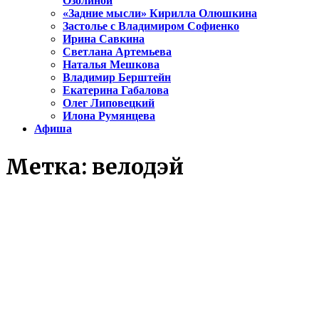
Озолиной
«Задние мысли» Кирилла Олюшкина
Застолье с Владимиром Софиенко
Ирина Савкина
Светлана Артемьева
Наталья Мешкова
Владимир Берштейн
Екатерина Габалова
Олег Липовецкий
Илона Румянцева
Афиша
Метка:
велодэй