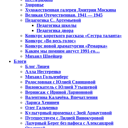
Здоровье
Художественная галерея Дмитрия Москина
Великая Отечественная. 1941 — 1945
Педагогика С. Артемьевой
Педагогика школы
Педагогика двора
Конкурс короткого рассказа «Сестра таланта»
Конкурс «Во весь голос»
Конкурс новой драматургии «Ремарка»
Каким мы помним август 1991-го…
Михаил Швейцер
Блоги
Блог Лицея
Алла Нестеренко
Михаил Гольденберг
Родословная с Юлией Свинцовой
Видоискатель с Юлией Утышевой
Вернисаж с Ириной Ларионовой
Валентина Калачёва. Впечатления
Лариса Хенинен
Олег Гальченко
Культурный променад с Зоей Арнаутовой
Путешествуем с Лидией Винокуровой
Лазурный Берег без пафоса с Александрой