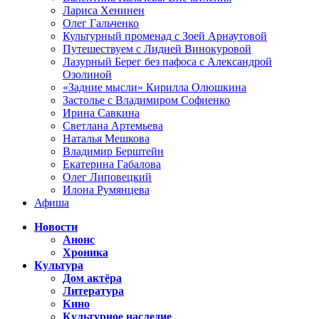
Лариса Хенинен
Олег Гальченко
Культурный променад с Зоей Арнаутовой
Путешествуем с Лидией Винокуровой
Лазурный Берег без пафоса с Александрой
Озолиной
«Задние мысли» Кирилла Олюшкина
Застолье с Владимиром Софиенко
Ирина Савкина
Светлана Артемьева
Наталья Мешкова
Владимир Берштейн
Екатерина Габалова
Олег Липовецкий
Илона Румянцева
Афиша
Новости
Анонс
Хроника
Культура
Дом актёра
Литература
Кино
Культурное наследие