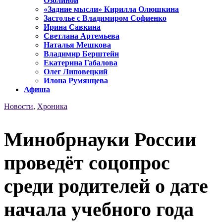
Озолиной
«Задние мысли» Кирилла Олюшкина
Застолье с Владимиром Софиенко
Ирина Савкина
Светлана Артемьева
Наталья Мешкова
Владимир Берштейн
Екатерина Габалова
Олег Липовецкий
Илона Румянцева
Афиша
Новости
,
Хроника
Минобрнауки России
проведёт соцопрос
среди родителей о дате
начала учебного года