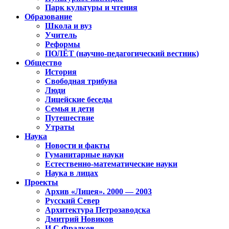
Парк культуры и чтения
Образование
Школа и вуз
Учитель
Реформы
ПОЛЁТ (научно-педагогический вестник)
Общество
История
Свободная трибуна
Люди
Лицейские беседы
Семья и дети
Путешествие
Утраты
Наука
Новости и факты
Гуманитарные науки
Естественно-математические науки
Наука в лицах
Проекты
Архив «Лицея». 2000 — 2003
Русский Север
Архитектура Петрозаводска
Дмитрий Новиков
И.С.Фрадков