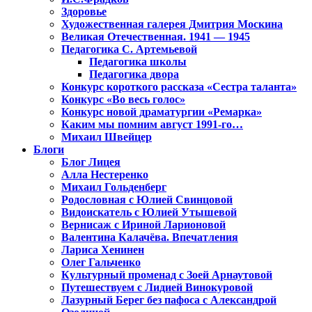
Здоровье
Художественная галерея Дмитрия Москина
Великая Отечественная. 1941 — 1945
Педагогика С. Артемьевой
Педагогика школы
Педагогика двора
Конкурс короткого рассказа «Сестра таланта»
Конкурс «Во весь голос»
Конкурс новой драматургии «Ремарка»
Каким мы помним август 1991-го…
Михаил Швейцер
Блоги
Блог Лицея
Алла Нестеренко
Михаил Гольденберг
Родословная с Юлией Свинцовой
Видоискатель с Юлией Утышевой
Вернисаж с Ириной Ларионовой
Валентина Калачёва. Впечатления
Лариса Хенинен
Олег Гальченко
Культурный променад с Зоей Арнаутовой
Путешествуем с Лидией Винокуровой
Лазурный Берег без пафоса с Александрой