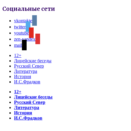
Социальные сети
vkontakte
twitter
youtube
zen-yandex
mail
12+
Лицейские беседы
Русский Север
Литература
История
И.С.Фрадков
12+
Лицейские беседы
Русский Север
Литература
История
И.С.Фрадков