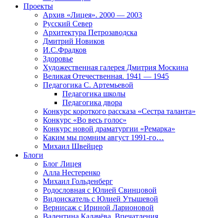
Проекты
Архив «Лицея». 2000 — 2003
Русский Север
Архитектура Петрозаводска
Дмитрий Новиков
И.С.Фрадков
Здоровье
Художественная галерея Дмитрия Москина
Великая Отечественная. 1941 — 1945
Педагогика С. Артемьевой
Педагогика школы
Педагогика двора
Конкурс короткого рассказа «Сестра таланта»
Конкурс «Во весь голос»
Конкурс новой драматургии «Ремарка»
Каким мы помним август 1991-го…
Михаил Швейцер
Блоги
Блог Лицея
Алла Нестеренко
Михаил Гольденберг
Родословная с Юлией Свинцовой
Видоискатель с Юлией Утышевой
Вернисаж с Ириной Ларионовой
Валентина Калачёва. Впечатления