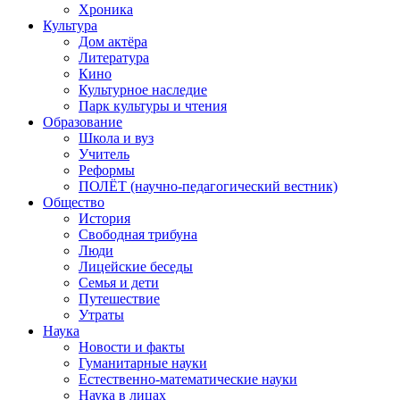
Хроника
Культура
Дом актёра
Литература
Кино
Культурное наследие
Парк культуры и чтения
Образование
Школа и вуз
Учитель
Реформы
ПОЛЁТ (научно-педагогический вестник)
Общество
История
Свободная трибуна
Люди
Лицейские беседы
Семья и дети
Путешествие
Утраты
Наука
Новости и факты
Гуманитарные науки
Естественно-математические науки
Наука в лицах