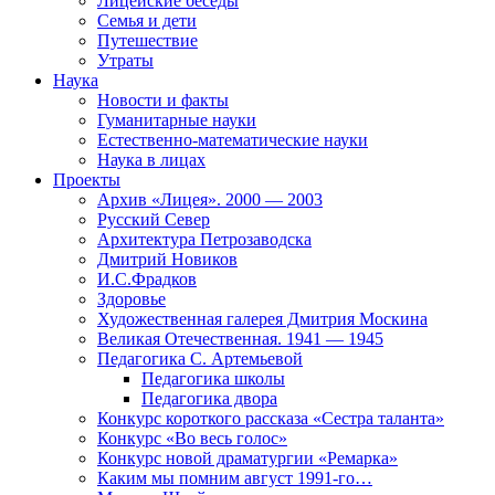
Лицейские беседы
Семья и дети
Путешествие
Утраты
Наука
Новости и факты
Гуманитарные науки
Естественно-математические науки
Наука в лицах
Проекты
Архив «Лицея». 2000 — 2003
Русский Север
Архитектура Петрозаводска
Дмитрий Новиков
И.С.Фрадков
Здоровье
Художественная галерея Дмитрия Москина
Великая Отечественная. 1941 — 1945
Педагогика С. Артемьевой
Педагогика школы
Педагогика двора
Конкурс короткого рассказа «Сестра таланта»
Конкурс «Во весь голос»
Конкурс новой драматургии «Ремарка»
Каким мы помним август 1991-го…