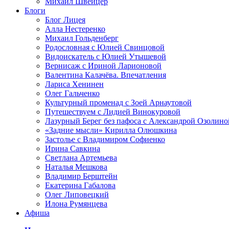
Михаил Швейцер
Блоги
Блог Лицея
Алла Нестеренко
Михаил Гольденберг
Родословная с Юлией Свинцовой
Видоискатель с Юлией Утышевой
Вернисаж с Ириной Ларионовой
Валентина Калачёва. Впечатления
Лариса Хенинен
Олег Гальченко
Культурный променад с Зоей Арнаутовой
Путешествуем с Лидией Винокуровой
Лазурный Берег без пафоса с Александрой Озолино
«Задние мысли» Кирилла Олюшкина
Застолье с Владимиром Софиенко
Ирина Савкина
Светлана Артемьева
Наталья Мешкова
Владимир Берштейн
Екатерина Габалова
Олег Липовецкий
Илона Румянцева
Афиша