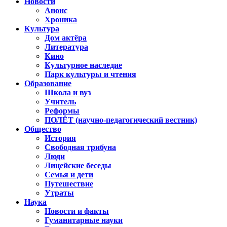
Новости
Анонс
Хроника
Культура
Дом актёра
Литература
Кино
Культурное наследие
Парк культуры и чтения
Образование
Школа и вуз
Учитель
Реформы
ПОЛЁТ (научно-педагогический вестник)
Общество
История
Свободная трибуна
Люди
Лицейские беседы
Семья и дети
Путешествие
Утраты
Наука
Новости и факты
Гуманитарные науки