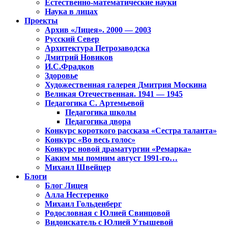
Естественно-математические науки
Наука в лицах
Проекты
Архив «Лицея». 2000 — 2003
Русский Север
Архитектура Петрозаводска
Дмитрий Новиков
И.С.Фрадков
Здоровье
Художественная галерея Дмитрия Москина
Великая Отечественная. 1941 — 1945
Педагогика С. Артемьевой
Педагогика школы
Педагогика двора
Конкурс короткого рассказа «Сестра таланта»
Конкурс «Во весь голос»
Конкурс новой драматургии «Ремарка»
Каким мы помним август 1991-го…
Михаил Швейцер
Блоги
Блог Лицея
Алла Нестеренко
Михаил Гольденберг
Родословная с Юлией Свинцовой
Видоискатель с Юлией Утышевой