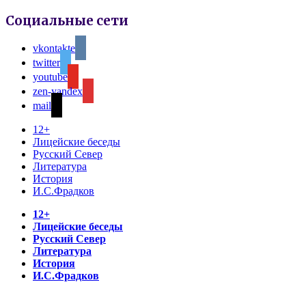
Социальные сети
vkontakte
twitter
youtube
zen-yandex
mail
12+
Лицейские беседы
Русский Север
Литература
История
И.С.Фрадков
12+
Лицейские беседы
Русский Север
Литература
История
И.С.Фрадков