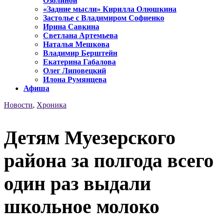
Озолиной
«Задние мысли» Кирилла Олюшкина
Застолье с Владимиром Софиенко
Ирина Савкина
Светлана Артемьева
Наталья Мешкова
Владимир Берштейн
Екатерина Габалова
Олег Липовецкий
Илона Румянцева
Афиша
Новости
,
Хроника
Детям Муезерского
района за полгода всего
один раз выдали
школьное молоко