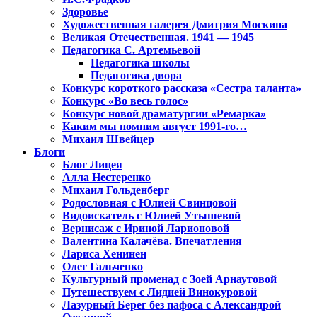
Здоровье
Художественная галерея Дмитрия Москина
Великая Отечественная. 1941 — 1945
Педагогика С. Артемьевой
Педагогика школы
Педагогика двора
Конкурс короткого рассказа «Сестра таланта»
Конкурс «Во весь голос»
Конкурс новой драматургии «Ремарка»
Каким мы помним август 1991-го…
Михаил Швейцер
Блоги
Блог Лицея
Алла Нестеренко
Михаил Гольденберг
Родословная с Юлией Свинцовой
Видоискатель с Юлией Утышевой
Вернисаж с Ириной Ларионовой
Валентина Калачёва. Впечатления
Лариса Хенинен
Олег Гальченко
Культурный променад с Зоей Арнаутовой
Путешествуем с Лидией Винокуровой
Лазурный Берег без пафоса с Александрой