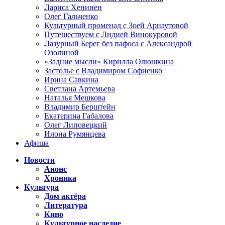
Лариса Хенинен
Олег Гальченко
Культурный променад с Зоей Арнаутовой
Путешествуем с Лидией Винокуровой
Лазурный Берег без пафоса с Александрой
Озолиной
«Задние мысли» Кирилла Олюшкина
Застолье с Владимиром Софиенко
Ирина Савкина
Светлана Артемьева
Наталья Мешкова
Владимир Берштейн
Екатерина Габалова
Олег Липовецкий
Илона Румянцева
Афиша
Новости
Анонс
Хроника
Культура
Дом актёра
Литература
Кино
Культурное наследие