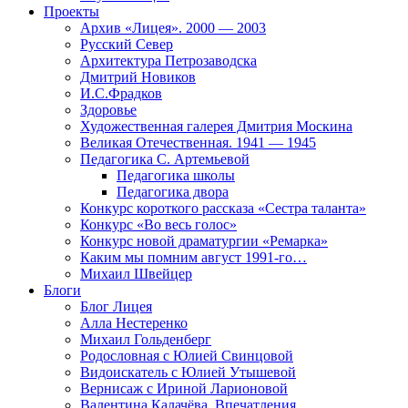
Проекты
Архив «Лицея». 2000 — 2003
Русский Север
Архитектура Петрозаводска
Дмитрий Новиков
И.С.Фрадков
Здоровье
Художественная галерея Дмитрия Москина
Великая Отечественная. 1941 — 1945
Педагогика С. Артемьевой
Педагогика школы
Педагогика двора
Конкурс короткого рассказа «Сестра таланта»
Конкурс «Во весь голос»
Конкурс новой драматургии «Ремарка»
Каким мы помним август 1991-го…
Михаил Швейцер
Блоги
Блог Лицея
Алла Нестеренко
Михаил Гольденберг
Родословная с Юлией Свинцовой
Видоискатель с Юлией Утышевой
Вернисаж с Ириной Ларионовой
Валентина Калачёва. Впечатления