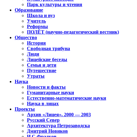
Парк культуры и чтения
Образование
Школа и вуз
Учитель
Реформы
ПОЛЁТ (научно-педагогический вестник)
Общество
История
Свободная трибуна
Люди
Лицейские беседы
Семья и дети
Путешествие
Утраты
Наука
Новости и факты
Гуманитарные науки
Естественно-математические науки
Наука в лицах
Проекты
Архив «Лицея». 2000 — 2003
Русский Север
Архитектура Петрозаводска
Дмитрий Новиков
И.С.Фрадков