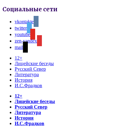
Социальные сети
vkontakte
twitter
youtube
zen-yandex
mail
12+
Лицейские беседы
Русский Север
Литература
История
И.С.Фрадков
12+
Лицейские беседы
Русский Север
Литература
История
И.С.Фрадков