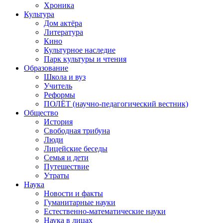
Хроника
Культура
Дом актёра
Литература
Кино
Культурное наследие
Парк культуры и чтения
Образование
Школа и вуз
Учитель
Реформы
ПОЛЁТ (научно-педагогический вестник)
Общество
История
Свободная трибуна
Люди
Лицейские беседы
Семья и дети
Путешествие
Утраты
Наука
Новости и факты
Гуманитарные науки
Естественно-математические науки
Наука в лицах