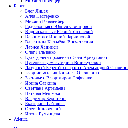
Михаил Швейцер
Блоги
Блог Лицея
Алла Нестеренко
Михаил Гольденберг
Родословная с Юлией Свинцовой
Видоискатель с Юлией Утышевой
Вернисаж с Ириной Ларионовой
Валентина Калачёва. Впечатления
Лариса Хенинен
Олег Гальченко
Культурный променад с Зоей Арнаутовой
Путешествуем с Лидией Винокуровой
Лазурный Берег без пафоса с Александрой Озолино
«Задние мысли» Кирилла Олюшкина
Застолье с Владимиром Софиенко
Ирина Савкина
Светлана Артемьева
Наталья Мешкова
Владимир Берштейн
Екатерина Габалова
Олег Липовецкий
Илона Румянцева
Афиша