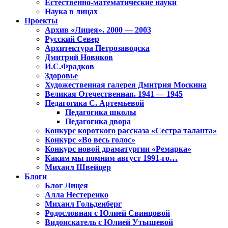
Естественно-математические науки
Наука в лицах
Проекты
Архив «Лицея». 2000 — 2003
Русский Север
Архитектура Петрозаводска
Дмитрий Новиков
И.С.Фрадков
Здоровье
Художественная галерея Дмитрия Москина
Великая Отечественная. 1941 — 1945
Педагогика С. Артемьевой
Педагогика школы
Педагогика двора
Конкурс короткого рассказа «Сестра таланта»
Конкурс «Во весь голос»
Конкурс новой драматургии «Ремарка»
Каким мы помним август 1991-го…
Михаил Швейцер
Блоги
Блог Лицея
Алла Нестеренко
Михаил Гольденберг
Родословная с Юлией Свинцовой
Видоискатель с Юлией Утышевой