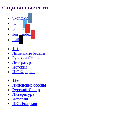
Социальные сети
vkontakte
twitter
youtube
zen-yandex
mail
12+
Лицейские беседы
Русский Север
Литература
История
И.С.Фрадков
12+
Лицейские беседы
Русский Север
Литература
История
И.С.Фрадков