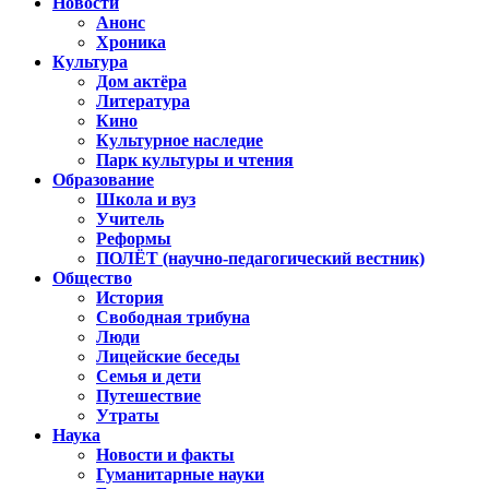
Новости
Анонс
Хроника
Культура
Дом актёра
Литература
Кино
Культурное наследие
Парк культуры и чтения
Образование
Школа и вуз
Учитель
Реформы
ПОЛЁТ (научно-педагогический вестник)
Общество
История
Свободная трибуна
Люди
Лицейские беседы
Семья и дети
Путешествие
Утраты
Наука
Новости и факты
Гуманитарные науки