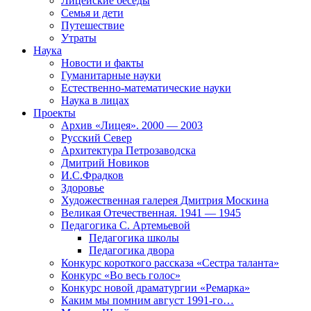
Лицейские беседы
Семья и дети
Путешествие
Утраты
Наука
Новости и факты
Гуманитарные науки
Естественно-математические науки
Наука в лицах
Проекты
Архив «Лицея». 2000 — 2003
Русский Север
Архитектура Петрозаводска
Дмитрий Новиков
И.С.Фрадков
Здоровье
Художественная галерея Дмитрия Москина
Великая Отечественная. 1941 — 1945
Педагогика С. Артемьевой
Педагогика школы
Педагогика двора
Конкурс короткого рассказа «Сестра таланта»
Конкурс «Во весь голос»
Конкурс новой драматургии «Ремарка»
Каким мы помним август 1991-го…