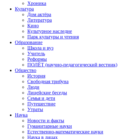
Хроника
Культура
Дом актёра
Литература
Кино
Культурное наследие
Парк культуры и чтения
Образование
Школа и вуз
Учитель
Реформы
ПОЛЁТ (научно-педагогический вестник)
Общество
История
Свободная трибуна
Люди
Лицейские беседы
Семья и дети
Путешествие
Утраты
Наука
Новости и факты
Гуманитарные науки
Естественно-математические науки
Наука в лицах