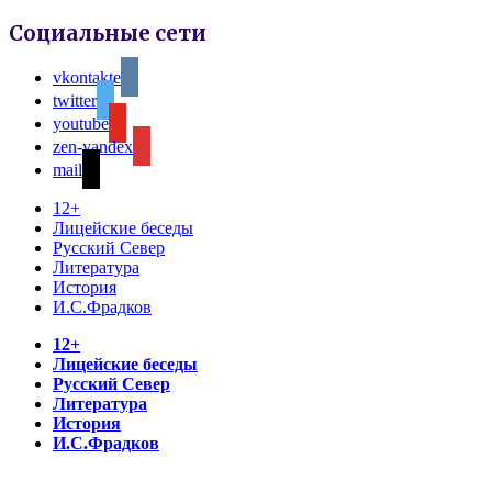
Социальные сети
vkontakte
twitter
youtube
zen-yandex
mail
12+
Лицейские беседы
Русский Север
Литература
История
И.С.Фрадков
12+
Лицейские беседы
Русский Север
Литература
История
И.С.Фрадков