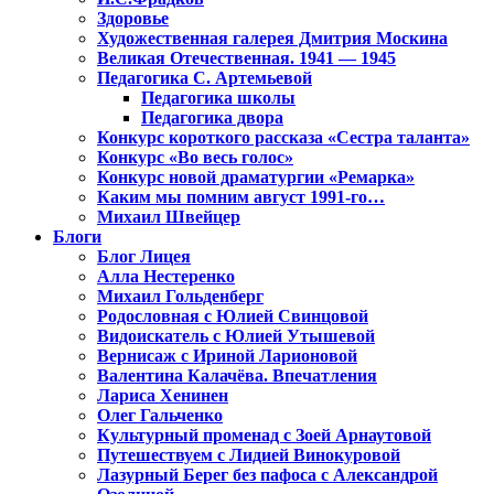
Здоровье
Художественная галерея Дмитрия Москина
Великая Отечественная. 1941 — 1945
Педагогика С. Артемьевой
Педагогика школы
Педагогика двора
Конкурс короткого рассказа «Сестра таланта»
Конкурс «Во весь голос»
Конкурс новой драматургии «Ремарка»
Каким мы помним август 1991-го…
Михаил Швейцер
Блоги
Блог Лицея
Алла Нестеренко
Михаил Гольденберг
Родословная с Юлией Свинцовой
Видоискатель с Юлией Утышевой
Вернисаж с Ириной Ларионовой
Валентина Калачёва. Впечатления
Лариса Хенинен
Олег Гальченко
Культурный променад с Зоей Арнаутовой
Путешествуем с Лидией Винокуровой
Лазурный Берег без пафоса с Александрой