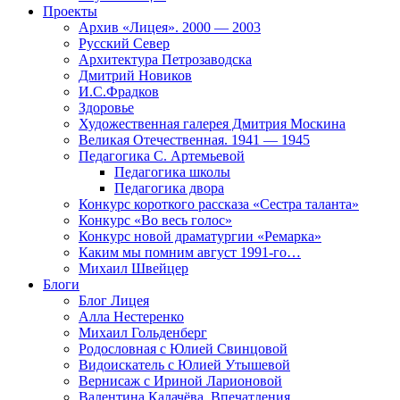
Проекты
Архив «Лицея». 2000 — 2003
Русский Север
Архитектура Петрозаводска
Дмитрий Новиков
И.С.Фрадков
Здоровье
Художественная галерея Дмитрия Москина
Великая Отечественная. 1941 — 1945
Педагогика С. Артемьевой
Педагогика школы
Педагогика двора
Конкурс короткого рассказа «Сестра таланта»
Конкурс «Во весь голос»
Конкурс новой драматургии «Ремарка»
Каким мы помним август 1991-го…
Михаил Швейцер
Блоги
Блог Лицея
Алла Нестеренко
Михаил Гольденберг
Родословная с Юлией Свинцовой
Видоискатель с Юлией Утышевой
Вернисаж с Ириной Ларионовой
Валентина Калачёва. Впечатления