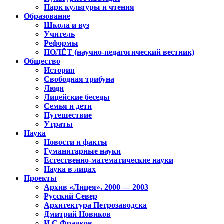
Парк культуры и чтения
Образование
Школа и вуз
Учитель
Реформы
ПОЛЁТ (научно-педагогический вестник)
Общество
История
Свободная трибуна
Люди
Лицейские беседы
Семья и дети
Путешествие
Утраты
Наука
Новости и факты
Гуманитарные науки
Естественно-математические науки
Наука в лицах
Проекты
Архив «Лицея». 2000 — 2003
Русский Север
Архитектура Петрозаводска
Дмитрий Новиков
И.С.Фрадков