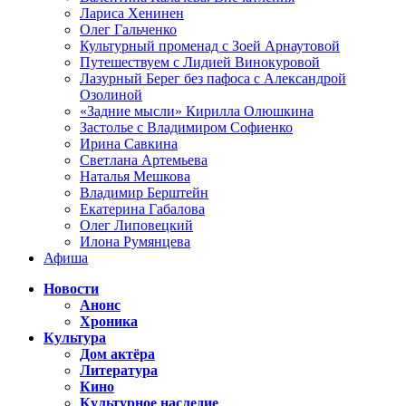
Лариса Хенинен
Олег Гальченко
Культурный променад с Зоей Арнаутовой
Путешествуем с Лидией Винокуровой
Лазурный Берег без пафоса с Александрой
Озолиной
«Задние мысли» Кирилла Олюшкина
Застолье с Владимиром Софиенко
Ирина Савкина
Светлана Артемьева
Наталья Мешкова
Владимир Берштейн
Екатерина Габалова
Олег Липовецкий
Илона Румянцева
Афиша
Новости
Анонс
Хроника
Культура
Дом актёра
Литература
Кино
Культурное наследие