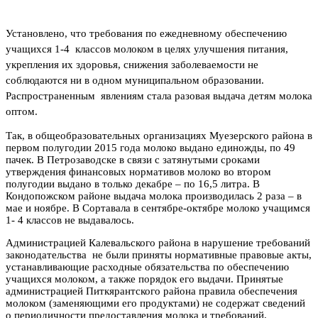
Установлено, что требования по ежедневному обеспечению
учащихся 1-4 классов молоком в целях улучшения питания,
укрепления их здоровья, снижения заболеваемости не
соблюдаются ни в одном муниципальном образовании.
Распространенным явлениям стала разовая выдача детям молока
оптом.
Так, в общеобразовательных организациях Муезерского района в
первом полугодии 2015 года молоко выдано единожды, по 49
пачек. В Петрозаводске в связи с затянутыми сроками
утверждения финансовых нормативов молоко во втором
полугодии выдано в только декабре – по 16,5 литра. В
Кондопожском районе выдача молока производилась 2 раза – в
мае и ноябре. В Сортавала в сентябре-октябре молоко учащимся
1- 4 классов не выдавалось.
Администрацией Калевальского района в нарушение требований
законодательства не были приняты нормативные правовые акты,
устанавливающие расходные обязательства по обеспечению
учащихся молоком, а также порядок его выдачи. Принятые
администрацией Питкярантского района правила обеспечения
молоком (заменяющими его продуктами) не содержат сведений
о периодичности предоставления молока и требований,